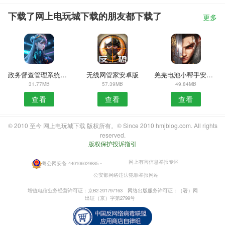
下载了网上电玩城下载的朋友都下载了
更多
政务督查管理系统安卓版
无线网管家安卓版
羌羌电池小帮手安卓版
31.77MB
57.39MB
49.84MB
查看
查看
查看
© 2010 至今 网上电玩城下载 版权所有。© Since 2010 hmjblog.com. All rights
reserved.
版权保护投诉指引
网上有害信息举报专区
粤公网安备 440106029885
・
公安部网络违法犯罪举报网站
增值电信业务经营许可证：京B2-201797163
网络出版服务许可证：（署）网
出证（京）字第2799号