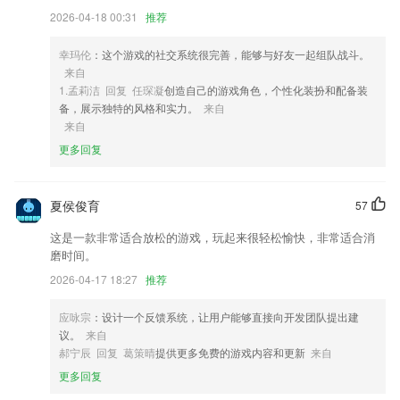
下载更方便！
2026-04-18 00:31
推荐
4,行业领先的定位技术，实时查看员工位置以及在地图上的分布。清楚了
解员工每天的工作轨迹。
幸玛伦
：这个游戏的社交系统很完善，能够与好友一起组队战斗。
来自
5,视频与直播
1.孟莉洁 回复 任琛凝
创造自己的游戏角色，个性化装扮和配备装
6,绘本、国学、科普等领域海量课外读物，丰富孩子的课外生活！
备，展示独特的风格和实力。
来自
来自
网上电玩城下载软件优势
更多回复
1.背诵英语课文也不只是要背诵全篇,我们要对一些英语的重点句型以及
单词要掌握.对于这些单词和语法,我们要掌握单词的发音和拼写以及单词
的前后搭配等等.
夏侯俊育
57
2.无论活动、学习、投票与评比，只需轻点手指，党建工作即刻可达。
这是一款非常适合放松的游戏，玩起来很轻松愉快，非常适合消
磨时间。
3.成语内容特别的丰富，这些成语故事还配有视频，孩子们看起来特别的
感兴趣。
2026-04-17 18:27
推荐
4.精选名师大咖带来直播、录播课程
应咏宗
：设计一个反馈系统，让用户能够直接向开发团队提出建
5.人类特有的一种综合性本领，学习如何创造性的解决问题，成就更好的
议。
来自
自己。
郝宁辰 回复 葛策晴
提供更多免费的游戏内容和更新
来自
6.自定义卡片集：制作自己的卡片集，分类保存，
更多回复
网上电玩城下载更新了什么?