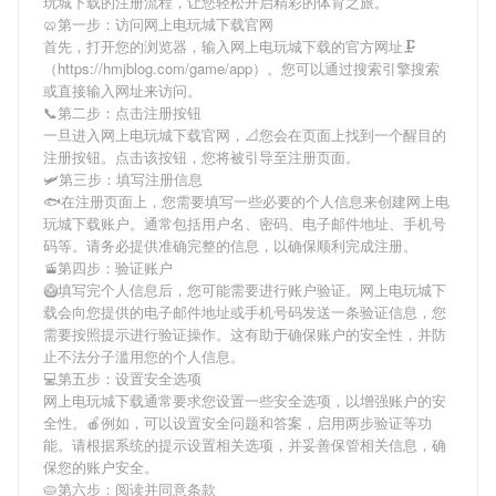
玩城下载
的注册流程，让您轻松开启精彩的体育之旅。
🥨第一步：访问网上电玩城下载官网
首先，打开您的浏览器，输入
网上电玩城下载
的官方网址🗜
（https://hmjblog.com/game/app）。您可以通过搜索引擎搜索
或直接输入网址来访问。
📞第二步：点击注册按钮
一旦进入
网上电玩城下载
官网，📐您会在页面上找到一个醒目的
注册按钮。点击该按钮，您将被引导至注册页面。
🛩第三步：填写注册信息
🐟在注册页面上，您需要填写一些必要的个人信息来创建
网上电
玩城下载
账户。通常包括用户名、密码、电子邮件地址、手机号
码等。请务必提供准确完整的信息，以确保顺利完成注册。
🚡第四步：验证账户
🥝填写完个人信息后，您可能需要进行账户验证。
网上电玩城下
载
会向您提供的电子邮件地址或手机号码发送一条验证信息，您
需要按照提示进行验证操作。这有助于确保账户的安全性，并防
止不法分子滥用您的个人信息。
💻第五步：设置安全选项
网上电玩城下载
通常要求您设置一些安全选项，以增强账户的安
全性。🍎例如，可以设置安全问题和答案，启用两步验证等功
能。请根据系统的提示设置相关选项，并妥善保管相关信息，确
保您的账户安全。
🥧第六步：阅读并同意条款