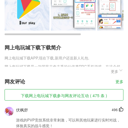
网上电玩城下载下载简介
网上电玩城下载
APP,现在下载,新用户还送新人礼包.
网上电玩城下载是一款国风古色古香的仙侠类RPG手机游戏，在这个超
更多
大世界大陆中，每天都在发生着各种形形色色的事，只有强大的实力才能
在这里立足下来，主宰着别人的生死，你想要凌驾于至高权利法则之上，
网友评论
更多
你需要不断变强，还有着很长的路要走。
网上电玩城下载软件特色
下载网上电玩城下载参与网友评论互动 ( 475 条 )
1,出行聊天群，微领队、当地向导、其他旅游试试答疑解惑；当地向导代
订门票、包车、演出票。微领队，你的出行真人助理。
伏枫舒
496
2,【击破弱点】
游戏的PVP竞技系统非常刺激，可以和其他玩家进行实时对战，
3,心理咨询万题库视频课程，适用于全国2018心理咨询师考试用户，离线
体验真实的战斗感觉！