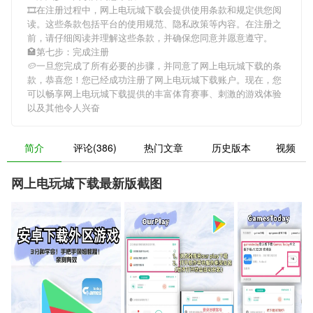
🎞在注册过程中，
网上电玩城下载
会提供使用条款和规定供您阅
读。这些条款包括平台的使用规范、隐私政策等内容。在注册之
前，请仔细阅读并理解这些条款，并确保您同意并愿意遵守。
🏩第七步：完成注册
🥔一旦您完成了所有必要的步骤，并同意了
网上电玩城下载
的条
款，恭喜您！您已经成功注册了网上电玩城下载账户。现在，您
可以畅享
网上电玩城下载
提供的丰富体育赛事、刺激的游戏体验
以及其他令人兴奋
简介
评论(386)
热门文章
历史版本
视频
网上电玩城下载最新版截图