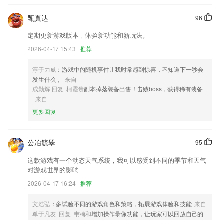
卸载系统软件时，给一个提示信息。
甄真达
96
开发商：安吉汽车物流有限公司
定期更新游戏版本，体验新功能和新玩法。
完善优化用户购票流程，提升使用顺畅度
2026-04-17 15:43
推荐
人人都是旅行家，用行程工具创建个性行程。
淳于力威
：游戏中的随机事件让我时常感到惊喜，不知道下一秒会
优化信息流滑动体验。
发生什么，
来自
成勤辉 回复 柯霞贵
副本掉落装备出售！击败boss，获得稀有装备
改名元气
来自
联系我们
更多回复
以上就是网上电玩城下载的介绍，如果您喜欢这款软件，您可以到应用商
店进行打分评论，说出您的使用经历，以帮助我们更好的对产品进行优化
修改。
公冶毓翠
95
这款游戏有一个动态天气系统，我可以感受到不同的季节和天气
对游戏世界的影响
2026-04-17 16:24
推荐
文浩弘
：多试验不同的游戏角色和策略，拓展游戏体验和技能
来自
单于凡友 回复 韦楠和
增加操作录像功能，让玩家可以回放自己的