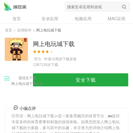
首页
安卓应用
电脑应用
MAC应用
资讯
专题
设计奖
创意应用
首页
>
应用软件
>
网上电玩城下载
问答
网上电玩城下载
官方
年满12周岁
下载安装
次下载
1387126
需优先下载
安全下载
网上电玩城下载安装
小编点评
⏲导语：
网上电玩城下载
🥠是一家备受瞩目的体育平台，🏡提供
丰富多样的体育赛事和刺激的游戏体验。如果您想加入
网上电玩
城下载
的大家庭，参与其中的乐趣，本文将为您详细介绍
网上电