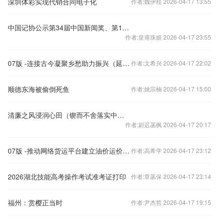
深圳体彩实现代销合同电子化
作者:魏伊桂 2026-04-17 13:55
中国记协公示第34届中国新闻奖、第18届长江韬奋奖评选结果
作者:皇甫珠姬 2026-04-17 23:55
07版 -连接古今凝聚乡愁助力振兴（延伸阅读）
作者:文希兴 2026-04-17 22:02
顺德东海被偷倒死鱼
作者:姚宗楠 2026-04-17 15:00
清廉之风浸润心田（锲而不舍落实中央八项规定精神）
作者:尉迟菡枫 2026-04-17 20:17
07版 -推动网络货运平台建立油价运价协同调整机制
作者:高希学 2026-04-17 23:12
2026湖北技能高考操作考试准考证打印
作者:章菡保 2026-04-17 23:14
福州：赏樱正当时
作者:尹杰哲 2026-04-17 19:15