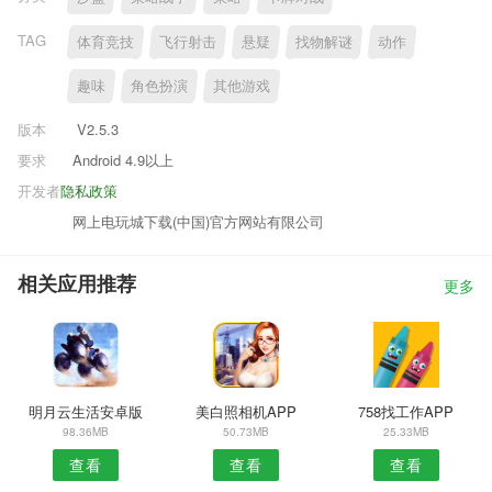
TAG
体育竞技
飞行射击
悬疑
找物解谜
动作
趣味
角色扮演
其他游戏
版本
V2.5.3
要求
Android 4.9以上
开发者
隐私政策
网上电玩城下载(中国)官方网站有限公司
相关应用推荐
更多
明月云生活安卓版
美白照相机APP
758找工作APP
98.36MB
50.73MB
25.33MB
查看
查看
查看