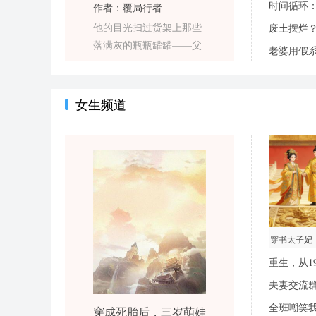
系统揪出盗墓贼
时间循环
作者：覆局行者
飞言
他的目光扫过货架上那些
废土摆烂
鱼儿不
落满灰的瓶瓶罐罐——父
老婆用假
亲留下的这些“破烂”里，
活真系统
会不会真的藏着什么值钱
的东西？他摇了摇头，苦
女生频道
笑了一下。就算有，他又
不会看。但他不知道的
是，这个念头，很快就会
被验证。他走到货架前，
随手拿起一件东西——一
个落满灰的小铜炉。他翻
过来看底部，有几个模糊
的字，好像是“大明宣德年
穿书太子妃
瓜系统赢
制”。他犹豫...
重生，从1
向我
夫妻交流
全班嘲笑
穿成死胎后，三岁萌娃