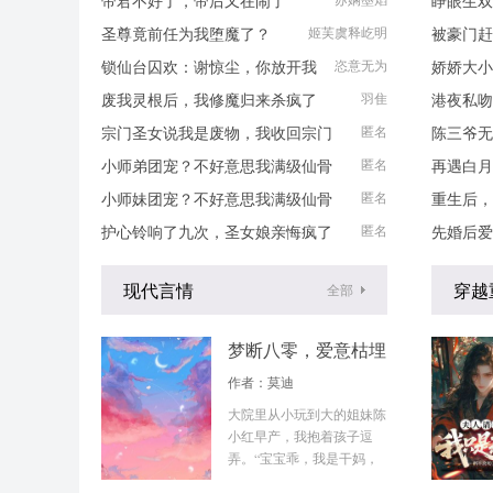
帝君不好了，帝后又在闹了
睁眼生双
透。以往只需浸一夜凉水便
圣尊竟前任为我堕魔了？
姬芙虞释屹明
被豪门赶
可，可近两日发作，他发觉
了
泡一夜凉水只解表象，不能
锁仙台囚欢：谢惊尘，你放开我
恣意无为
娇娇大小
解内里。太医曾言，唯有与
真的！
废我灵根后，我修魔归来杀疯了
羽隹
港夜私吻
女子交欢，方可解开。眼
下，别无他人，只有阿音一
宗门圣女说我是废物，我收回宗门
匿名
陈三爷无
个。要命的是，阿...
百年气运
了？
小师弟团宠？不好意思我满级仙骨
匿名
再遇白月
小师妹团宠？不好意思我满级仙骨
匿名
重生后，
护心铃响了九次，圣女娘亲悔疯了
匿名
先婚后爱
现代言情
穿越
全部
梦断八零，爱意枯埋
作者：
莫迪
大院里从小玩到大的姐妹陈
小红早产，我抱着孩子逗
弄。“宝宝乖，我是干妈，
这是干爹。”站在一旁的未