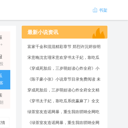
书架

最新小说资讯
振
＋
富家千金和混混精彩章节 郑烈许沉烬徐明
终正
燕全章节阅读
处
报
宋意晚沈玄瑾宋意欢穿书太子妃，靠吃瓜
，
系统赢麻了小说完整篇在线阅读
投
定
《穿成死胎后，三岁萌娃读心炸全府》小
瞬
原
说在线阅读 《穿成死胎后，三岁萌娃读心
像
系
《陈子豪小张》小说章节目录免费阅读 未
炸全府》最新章节目录
。
客
，
婚夫语音发错群，我拉全家做替死鬼小说
娟
爹
穿成死胎后，三岁萌娃读心炸全府全文精
阅读
一
威
亲
理
彩章节在线阅读（林小糖萧惊渊）
们
。
《穿书太子妃，靠吃瓜系统赢麻了》全文
朝
少
及大结局精彩试读 宋意晚沈玄瑾宋意欢小
友
在
江
绿茶室友造谣网暴，重生我吹唢呐全网吃
说
忍
女
席最新章节免费阅读（完整版未删节）
黎
.
言情
《绿茶室友造谣网暴，重生我吹唢呐全网
个
。