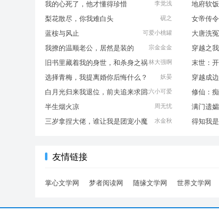
我的心死了，他才懂得珍惜
李觉浅
地府软饭
婚夫陆卫东忽然开口。“不
是干爹，是爸爸。”我以为
梨花散尽，你我难白头
砚之
女帝传令
自己听错了。没想到他漫不
爷
蓝桉与风止
可爱小桃罐
大唐洗冤
经心的拨弄了一下手腕上的
手表，重复道。“孩子是我
我撩的温顺老公，居然是装的
宗金金金
穿越之我
的。”“就你妈查出绝症，你
旧书里藏着我的身世，和杀身之祸
林大强啊
末世：开
在医院守了一夜那天，我和
小红在供销社库房做了一
选择青梅，我提离婚你后悔什么？
妖晏
穿越成边
夜。”我僵在原...
山
白月光归来我退位，前夫追来求回
六六小可爱
修仙：痴
头
半生烟火凉
周无忧
满门遗孀
三岁拿捏大佬，谁让我是团宠小魔
水金秋
得知我是
王
的我乐疯
友情链接
掌心文学网
梦者阅读网
随缘文学网
世界文学网