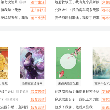
：第七次追杀
地府软饭王，我有九个美娇娘
都市生活
穿越
静
九当家
？但我禁止无敌
公路求生：我的房车词条无限
玄幻科幻
都市
进化
吃
最美人间四月天
系统骗我五年，我激
妻子剪断刹车线，我反手把车
都市生活
都市
逃跑了
送岳父上高速
三明治
打着手电撰稿
的灯下人
，靠吃
绿茶室友造谣网
未婚夫语音发错
富家千金和
麻了
暴，重生我吹唢呐
群，我拉全家做替
992年开始
穿越成祭品？先烧命把村子扬
短篇言情
穿越
许你看
全网吃席
死鬼
了
君忧卿愁
群？
穿成侯府弃子，我以玉为刃报
短篇言情
古代
颖格格
血仇
昂格隆
我贫困补助，直到我
他杀了我爹，然后来娶我
短篇言情
短篇