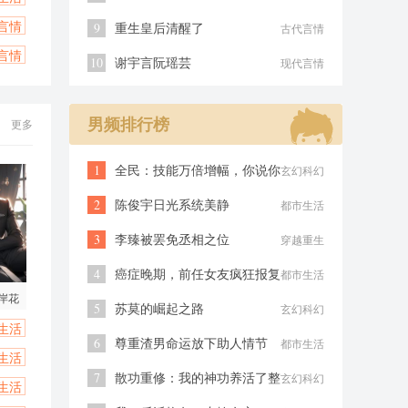
言情
9
重生皇后清醒了
古代言情
言情
10
谢宇言阮瑶芸
现代言情
男频排行榜
更多
1
全民：技能万倍增幅，你说你
玄幻科幻
是辅助？
2
陈俊宇日光系统美静
都市生活
3
李臻被罢免丞相之位
穿越重生
4
癌症晚期，前任女友疯狂报复
都市生活
我
岸花
5
苏莫的崛起之路
玄幻科幻
生活
6
尊重渣男命运放下助人情节
都市生活
生活
7
散功重修：我的神功养活了整
玄幻科幻
生活
个世界