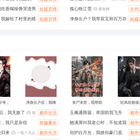
我吃香喝辣馋哭渣男
孤心映江雪
短篇言情
古代
要发财
日故事
，我嫁给了村里的糙
净身出户？我带双宝和百万存
短篇言情
短篇
款上名校
隅
九亿少女的梦耶
少爷，
净身出户后，我继
丧尸末世，我帮助
轻风吹散彼
顿豪门
承万亿家产
圣母就变强
个后，我无敌了
玉佩通两届，举国助我飞升
都市生活
都市
风
息
美丽的洋葱
重，我只是杂役
她满屏叫我老公时，不知道我
穿越重生
都市
就坐她对面
死
用户10389537
级归来
你护白月光，我掀你豪门底
都市生活
都市
一笔了凡尘
小Q爱吃鸡蛋拌羹饭