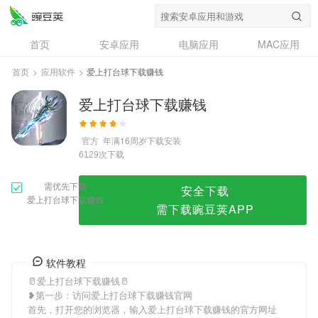
爱上打台球下载赚钱
首页
安卓应用
电脑应用
MAC应用
资讯
专题
设计奖
创意应用
首页
>
应用软件
>
爱上打台球下载赚钱
问答
爱上打台球下载赚钱
官方
年满16周岁
下载安装
次下载
6129
需优先下载
安全下载
爱上打台球下载赚钱
需下载豌豆荚APP
软件教程
🥛爱上打台球下载赚钱🥛
❥第一步：访问爱上打台球下载赚钱官网
首先，打开您的浏览器，输入爱上打台球下载赚钱的官方网址