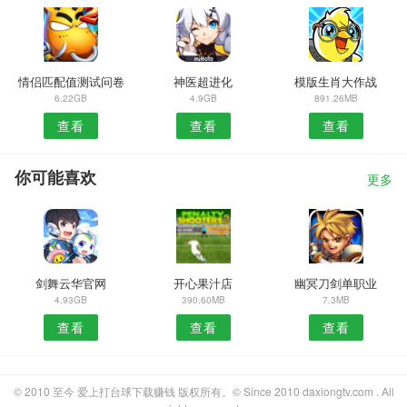
情侣匹配值测试问卷
神医超进化
模版生肖大作战
6.22GB
4.9GB
891.26MB
查看
查看
查看
你可能喜欢
更多
剑舞云华官网
开心果汁店
幽冥刀剑单职业
4.93GB
390.60MB
7.3MB
查看
查看
查看
© 2010 至今 爱上打台球下载赚钱 版权所有。© Since 2010 daxiongtv.com . All