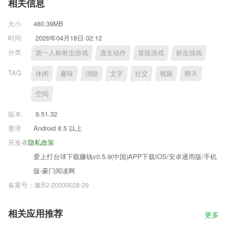
相关信息
大小
480.39MB
时间
2026年04月18日 02:12
分类
第一人称射击游戏
逃生动作
冒险游戏
射击游戏
TAG
休闲
趣味
消除
文字
社交
视频
聊天
空间
版本
9.51.32
要求
Android 8.5 以上
开发者
隐私政策
爱上打台球下载赚钱v0.5.9(中国)APP下载IOS/安卓通用版/手机
版-豪门阅读网
备案号：豫B2-20030028-29
相关应用推荐
更多