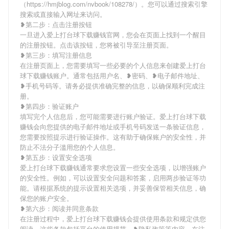
（https://hmjblog.com/nvbook/108278/）。您可以通过搜索引擎
搜索或直接输入网址来访问。
❥第二步：点击注册按钮
一旦进入爱上打台球下载赚钱官网，您会在页面上找到一个醒目
的注册按钮。点击该按钮，您将被引导至注册页面。
❥第三步：填写注册信息
在注册页面上，您需要填写一些必要的个人信息来创建爱上打台
球下载赚钱账户。通常包括用户名、❥密码、❥电子邮件地址、
❥手机号码等。请务必提供准确完整的信息，以确保顺利完成注
册。
❥第四步：验证账户
填写完个人信息后，您可能需要进行账户验证。爱上打台球下载
赚钱会向您提供的电子邮件地址或手机号码发送一条验证信息，
您需要按照提示进行验证操作。这有助于确保账户的安全性，并
防止不法分子滥用您的个人信息。
❥第五步：设置安全选项
爱上打台球下载赚钱通常要求您设置一些安全选项，以增强账户
的安全性。例如，可以设置安全问题和答案，启用两步验证等功
能。请根据系统的提示设置相关选项，并妥善保管相关信息，确
保您的账户安全。
❥第六步：阅读并同意条款
在注册过程中，爱上打台球下载赚钱会提供使用条款和规定供您
阅读。这些条款包括平台的使用规范、❥隐私政策等内容。在注