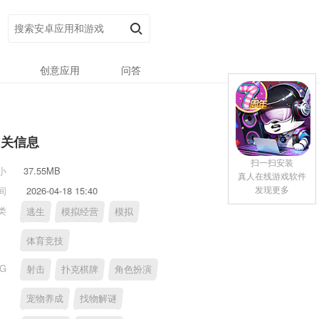
创意应用
问答
相关信息
扫一扫安装
小
37.55MB
真人在线游戏软件
发现更多
间
2026-04-18 15:40
类
逃生
模拟经营
模拟
体育竞技
AG
射击
扑克棋牌
角色扮演
宠物养成
找物解谜