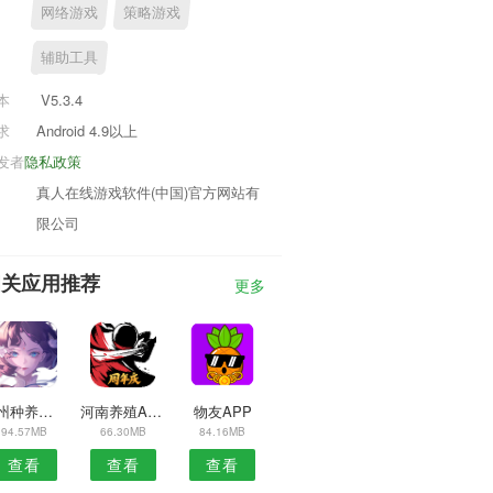
网络游戏
策略游戏
辅助工具
本
V5.3.4
求
Android 4.9以上
发者
隐私政策
真人在线游戏软件(中国)官方网站有
限公司
相关应用推荐
更多
荆州种养殖APP
河南养殖APP
物友APP
94.57MB
66.30MB
84.16MB
查看
查看
查看