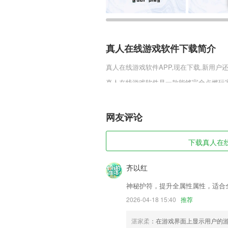
真人在线游戏软件下载简介
真人在线游戏软件
APP,现在下载,新用户
真人在线游戏软件是一款能够完全点燃玩
行完全放肆的杀戮，将整个游戏的战斗体
打造舒爽游戏体验，私人订制更加能够满
网友评论
真人在线游戏软件软件特色
1,【互动白板】
下载真人在线
2,支持扫码录入单号，简化了传统的工作
3,维修预约，可以直接在线进行预约相应
齐以红
4,【报名咨询】整合潜在意向2265学员
神秘护符，提升全属性属性，适合
5,全国各地信息全面覆盖，直接选择城市
2026-04-18 15:40
推荐
6,智能化的服务方式帮助用户提升管理效
湛家柔
：在游戏界面上显示用户的
真人在线游戏软件软件优势