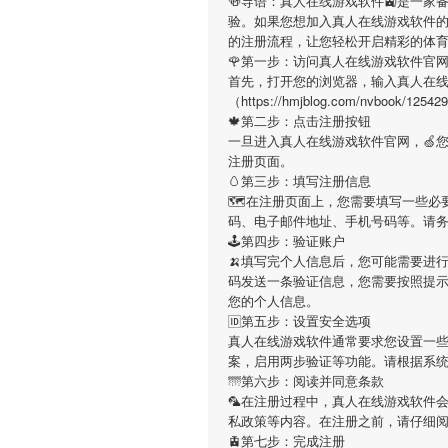
🍻导语：
真人在线游戏软件
🚉是一家
验。如果您想加入
真人在线游戏软件
的注册流程，让您轻松开启精彩的体
🌹第一步：访问真人在线游戏软件官
首先，打开您的浏览器，输入
真人在
（https://hmjblog.com/nvb
🍁第二步：点击注册按钮
一旦进入
真人在线游戏软件
官网，🍏
注册页面。
🥚第三步：填写注册信息
🗺在注册页面上，您需要填写一些必
码、电子邮件地址、手机号码等。请
🕹第四步：验证账户
🍌填写完个人信息后，您可能需要进
码发送一条验证信息，您需要按照提
您的个人信息。
🆔第五步：设置安全选项
真人在线游戏软件
通常要求您设置一些
案，启用两步验证等功能。请根据系
🌁第六步：阅读并同意条款
🦜在注册过程中，
真人在线游戏软件
私政策等内容。在注册之前，请仔细
🚊第七步：完成注册