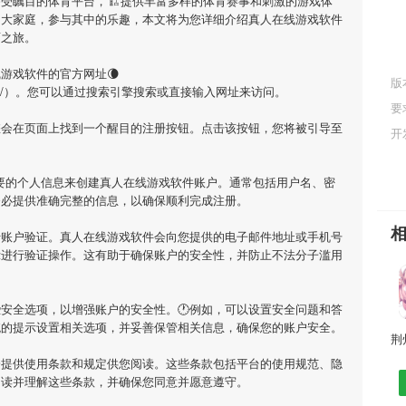
备受瞩目的体育平台，🏗提供丰富多样的体育赛事和刺激的游戏体
的大家庭，参与其中的乐趣，本文将为您详细介绍
真人在线游戏软件
育之旅。
网
线游戏软件
的官方网址🌘
版
ook/125429/）。您可以通过搜索引擎搜索或直接输入网址来访问。
要
您会在页面上找到一个醒目的注册按钮。点击该按钮，您将被引导至
开
要的个人信息来创建
真人在线游戏软件
账户。通常包括用户名、密
务必提供准确完整的信息，以确保顺利完成注册。
行账户验证。
真人在线游戏软件
会向您提供的电子邮件地址或手机号
示进行验证操作。这有助于确保账户的安全性，并防止不法分子滥用
安全选项，以增强账户的安全性。🕐例如，可以设置安全问题和答
统的提示设置相关选项，并妥善保管相关信息，确保您的账户安全。
会提供使用条款和规定供您阅读。这些条款包括平台的使用规范、隐
阅读并理解这些条款，并确保您同意并愿意遵守。