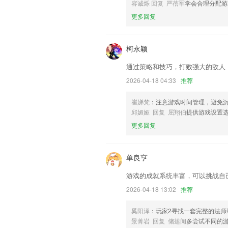
以上就是真人在线游戏软件的介绍，如果
容诚烁 回复 严蓓军
学会合理分配游
历，以帮助我们更好的对产品进行优化修
更多回复
柯永颖
通过策略和技巧，打败强大的敌人
2026-04-18 04:33
推荐
崔娣梵
：注意游戏时间管理，避免
邱媚娅 回复 屈翔伯
提供游戏设置
更多回复
单良亨
游戏的成就系统丰富，可以挑战自
2026-04-18 13:02
推荐
奚阳泽
：玩家2寻找一套完整的法
景菁岩 回复 储莲阅
多尝试不同的