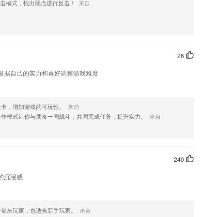
击模式，找出弱点进行反击！
来自
户能学习不同的知识
26
题来进行考试练习.
根据自己的实力和喜好调整游戏难度
育家园”,在财会培训行业领域重要代表品牌
帮助孩子学习乘法表。测试您的大脑，提高智商并解决数学测验。
?
关卡，增加游戏的可玩性。
来自
合作模式让你与朋友一同战斗，共同完成任务，提升实力。
来自
更新按钮，尝试避免后台异常上报统计被老版本报错淹没的情况；
240
一目了然
的沉浸感
合骨灰玩家，也适合新手玩家。
来自