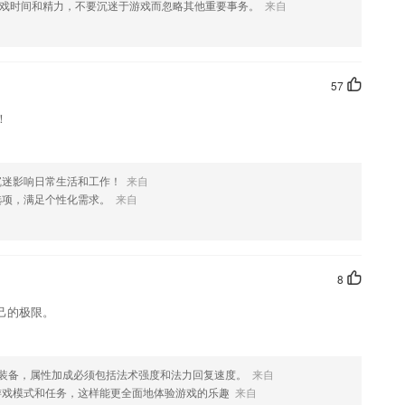
您喜欢这款软件，您可以到应用商店进行打分评论，说出您的使用经
戏时间和精力，不要沉迷于游戏而忽略其他重要事务。
来自
改。
57
！
沉迷影响日常生活和工作！
来自
选项，满足个性化需求。
来自
8
己的极限。
师装备，属性加成必须包括法术强度和法力回复速度。
来自
游戏模式和任务，这样能更全面地体验游戏的乐趣
来自