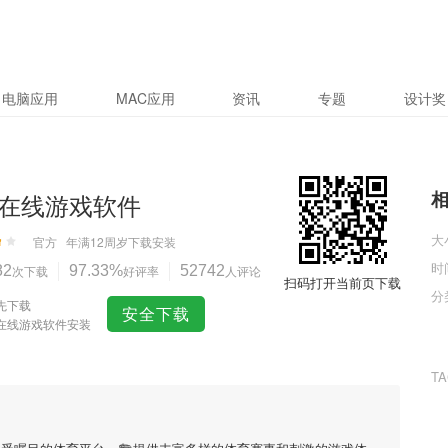
电脑应用
MAC应用
资讯
专题
设计奖
在线游戏软件
大
官方
年满12周岁
下载安装
时
82
次下载
97.33%
好评率
52742
人评论
扫码打开当前页下载
分
先下载
安全下载
在线游戏软件安装
T