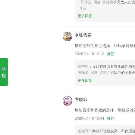
1.邰冰达 回复 劳烟黛
研究敌人的攻
来自
1.美术生专题的针对训练
更多回复
2.】收藏夹、错题、笔记、错题统计等
3.软件上面的课程都是非常丰富的，让用
令狐雪春
4.考试练习,可根据合作院校发布的练习习
增加游戏的难度选择，让玩家能够
5.受到学员的广泛认可,誉为“会计人的培
2026-04-18 12:10
推荐
6.这是一个很酷的教育数学游戏，可以
真人在线游戏软件更新了什么
通宁岩
：设计有趣而具有挑战性的
举
匡翰泽 回复 梁朋之
游戏中的团队
报
笔记记事优化
更多回复
标签图标无法更改问题
【新增】是否上报日志提示框中加入检查
方聪影
新增 商品头图及详情图片功能，商品信息
增加音乐和音效的选择，增强游戏
增强了企业用户的权益
2026-04-18 10:44
推荐
优化登录页面，功能入口更清晰
联系我们
党妮霄
：游戏可玩性极高，不仅适