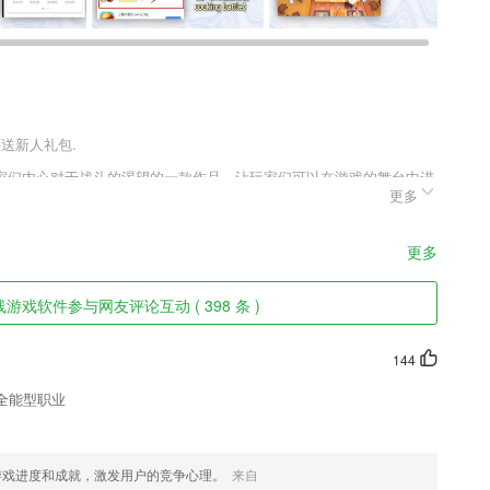
还送新人礼包.
家们内心对于战斗的渴望的一款作品，让玩家们可以在游戏的舞台中进
更多
验再次升级，全面革新的内容根据玩家们的意见进行定制，只为玩家们
足玩家们胃口。
更多
游戏软件参与网友评论互动 ( 398 条 )
方式，提高了商户的工作效率；
的车辆维修服务，一键即可预约
144
、销售跟进全流程管理,轻松提升招生转化和业绩
全能型职业
即可轻松获取您需要的订单内容。
率，非常的简便易用。
游戏进度和成就，激发用户的竞争心理。
来自