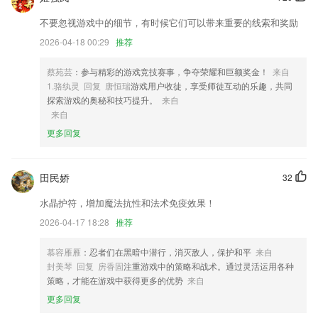
3,内置强大的搜索引擎，同时支持文字、拼音搜索。
不要忽视游戏中的细节，有时候它们可以带来重要的线索和奖励
4,无论在任何场合，任何环境，您都可以轻松完成您的扫码。
2026-04-18 00:29
推荐
5,_数字罗盘是罗盘自由。数字罗盘易于使用；只是使用它一种真正的指
南针。 Android的智能指南针非常简单地显示了度数和真北。最佳指南针
蔡苑芸
：参与精彩的游戏竞技赛事，争夺荣耀和巨额奖金！
来自
允许您通过旋转边缘来更简单和熟练的导航来排列您的方向，指南针－
1.骆纨灵 回复 唐恒瑞
游戏用户收徒，享受师徒互动的乐趣，共同
北，南，东，西。
探索游戏的奥秘和技巧提升。
来自
6,下载收听：悦耳听书所有书籍、可免费下载，出行、上班、睡前，时随
来自
时随地想听就听，不走流量超省钱；
更多回复
新澳精准资料免费提供630期软件优势
1.*顺序练习:多练多学,对比题目的差异,加强对交规的理解
田民娇
32
2.心理学专家、清北大名校毕业考研员
水晶护符，增加魔法抗性和法术免疫效果！
3.课程训练营，双师辅导授课，短时间内快速融入课程，让学习更简洁，
2026-04-17 18:28
推荐
高效
慕容雁雁
：忍者们在黑暗中潜行，消灭敌人，保护和平
来自
4.有趣的英语配音，让儿童在互动体验中进行语言认知和记忆。
封美琴 回复 房香固
注重游戏中的策略和战术。通过灵活运用各种
5.优质兴趣培训机构，惊喜福利天天送；
策略，才能在游戏中获得更多的优势
来自
6.定期测试、个人能力精准评估
更多回复
新澳精准资料免费提供630期更新了什么?