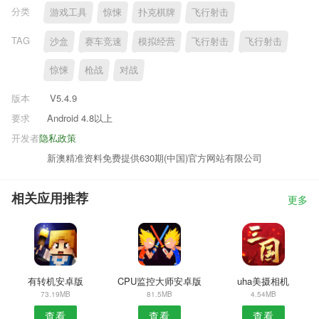
分类
游戏工具
惊悚
扑克棋牌
飞行射击
TAG
沙盒
赛车竞速
模拟经营
飞行射击
飞行射击
惊悚
枪战
对战
版本
V5.4.9
要求
Android 4.8以上
开发者
隐私政策
新澳精准资料免费提供630期(中国)官方网站有限公司
相关应用推荐
更多
有转机安卓版
CPU监控大师安卓版
uha美摄相机
73.19MB
81.5MB
4.54MB
查看
查看
查看