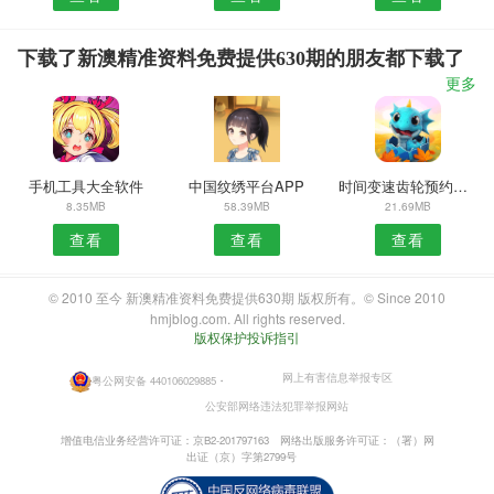
下载了新澳精准资料免费提供630期的朋友都下载了
更多
手机工具大全软件
中国纹绣平台APP
时间变速齿轮预约安卓版
8.35MB
58.39MB
21.69MB
查看
查看
查看
© 2010 至今 新澳精准资料免费提供630期 版权所有。© Since 2010
hmjblog.com. All rights reserved.
版权保护投诉指引
网上有害信息举报专区
粤公网安备 440106029885
・
公安部网络违法犯罪举报网站
增值电信业务经营许可证：京B2-201797163
网络出版服务许可证：（署）网
出证（京）字第2799号