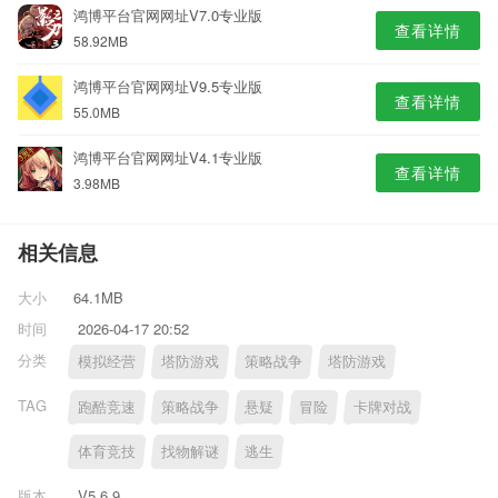
鸿博平台官网网址V7.0专业版
查看详情
58.92MB
鸿博平台官网网址V9.5专业版
查看详情
55.0MB
鸿博平台官网网址V4.1专业版
查看详情
3.98MB
相关信息
大小
64.1MB
时间
2026-04-17 20:52
分类
模拟经营
塔防游戏
策略战争
塔防游戏
TAG
跑酷竞速
策略战争
悬疑
冒险
卡牌对战
体育竞技
找物解谜
逃生
版本
V5.6.9