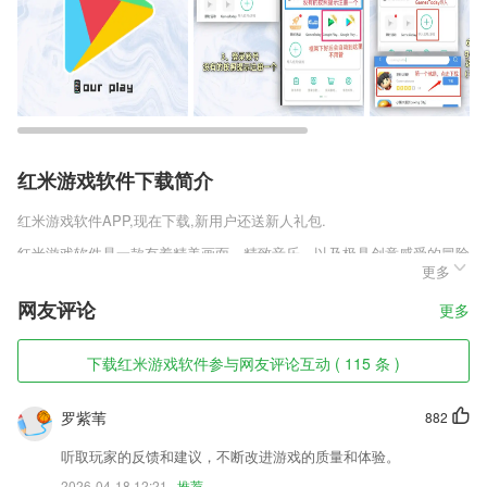
红米游戏软件下载简介
红米游戏软件
APP,现在下载,新用户还送新人礼包.
红米游戏软件是一款有着精美画面，精致音乐，以及极具创意感受的冒险
更多
类手游。经典的玩法，优秀的故事，都将为你带来不同的游戏体验，更多
章节为你展现出不同的体验，使你更快的融入其中。感兴趣的朋友可以抢
网友评论
更多
先体验测试版啦!
红米游戏软件软件特色
下载红米游戏软件参与网友评论互动 ( 115 条 )
1,没见过视频中还能使用动漫滤镜、Animoji面具，道具贴纸吧，告别尬
聊，让视频通话个性十足，生动有趣。
罗紫苇
882
2,名师押题,全真模考
听取玩家的反馈和建议，不断改进游戏的质量和体验。
3,学习习惯，课堂习惯，思考习惯等均得到改善
2026-04-18 12:21
推荐