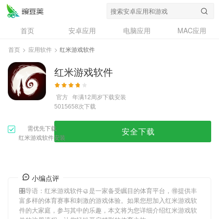
首页
安卓应用
电脑应用
MAC应用
资讯
专题
设计奖
创意应用
首页
>
应用软件
>
红米游戏软件
问答
红米游戏软件
官方
年满12周岁
下载安装
次下载
5015658
需优先下载
安全下载
红米游戏软件安装
小编点评
🎛导语：
红米游戏软件
🥮是一家备受瞩目的体育平台，🉐提供丰
富多样的体育赛事和刺激的游戏体验。如果您想加入
红米游戏软
件
的大家庭，参与其中的乐趣，本文将为您详细介绍
红米游戏软