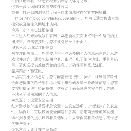
件
的注册流程，让您轻松开启精彩的体育之旅。
🕗第一步：访问红米游戏软件官网
首先，打开您的浏览器，输入
红米游戏软件
的官方网址🏢
（https://hmjblog.com/history/369.html）。您可以通过搜索引擎
搜索或直接输入网址来访问。
🙎第二步：点击注册按钮
一旦进入
红米游戏软件
官网，🌄您会在页面上找到一个醒目的注
册按钮。点击该按钮，您将被引导至注册页面。
🎻第三步：填写注册信息
🍟在注册页面上，您需要填写一些必要的个人信息来创建
红米游
戏软件
账户。通常包括用户名、密码、电子邮件地址、手机号码
等。请务必提供准确完整的信息，以确保顺利完成注册。
🥝第四步：验证账户
🛬填写完个人信息后，您可能需要进行账户验证。
红米游戏软件
会向您提供的电子邮件地址或手机号码发送一条验证信息，您需
要按照提示进行验证操作。这有助于确保账户的安全性，并防止
不法分子滥用您的个人信息。
🧩第五步：设置安全选项
红米游戏软件
通常要求您设置一些安全选项，以增强账户的安全
性。🗽例如，可以设置安全问题和答案，启用两步验证等功能。
请根据系统的提示设置相关选项，并妥善保管相关信息，确保您
的账户安全。
🥠第六步：阅读并同意条款