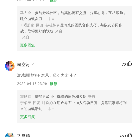
4,有着消息提示通知的服务项目，智能化统计分析信息，并将信息意见反
馈给2265用户立即查询；
马力全
：参与游戏社区，与其他玩家交流，分享心得，互相帮助，
建立游戏友谊。
来自
5,空文件清理，快速扫描手机的空文件，空文件夹，凭什么让它们这些玩
1.褚朋豪 回复 容桂栋
掌握有效的团队合作技巧，与队友协同作
意占领咱们的爱机！
战，取得更好的战绩
来自
6,【免费读书】免费新书热书天天送，让你根本停不下来!
来自
更多回复
红米游戏软件软件优势
1.每个省的入学过程进行一百万次模拟，全面分析入学可能性
司空河平
70
2.图文并茂，介绍各类交通标志,并附带说明
游戏剧情很有意思，吸引力太强了
3.认识拼音之后开始联系，让宝宝自己动手写下正确的拼音；
2026-04-18 03:29
推荐
4.同步课本、同步点读，同步讲解是孩子课前预习、课后辅导的好帮手。
5.初级阶段后有中级和高级课程，能够逐步学习高等数学课程。
霍良翰
：增加更多可供选择的角色和装备
来自
宁柔子 回复 叶岚心
在用户界面中加入活动日历，提醒玩家即将到
6.每天浏览课程表信息可以找到需要预习的课文；
来的游戏活动。
来自
红米游戏软件更新了什么?
更多回复
优化新闻发布栏目
云连接功能优化
巩昌瑞
469