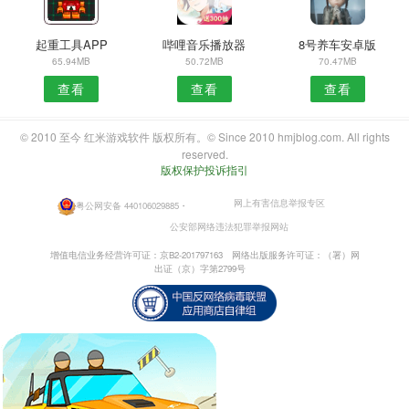
起重工具APP
哔哩音乐播放器
8号养车安卓版
65.94MB
50.72MB
70.47MB
查看
查看
查看
© 2010 至今 红米游戏软件 版权所有。© Since 2010 hmjblog.com. All rights
reserved.
版权保护投诉指引
网上有害信息举报专区
粤公网安备 440106029885
・
公安部网络违法犯罪举报网站
增值电信业务经营许可证：京B2-201797163
网络出版服务许可证：（署）网
出证（京）字第2799号