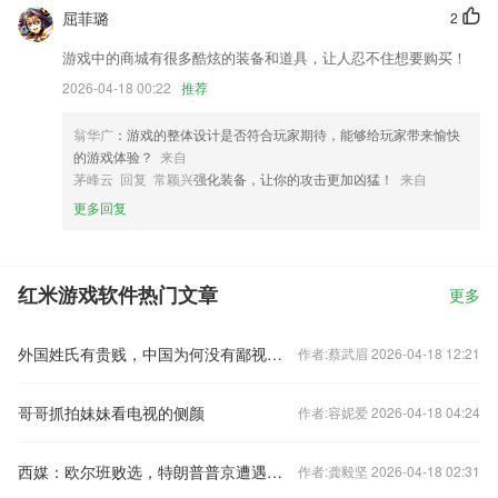
屈菲璐
2
游戏中的商城有很多酷炫的装备和道具，让人忍不住想要购买！
2026-04-18 00:22
推荐
翁华广
：游戏的整体设计是否符合玩家期待，能够给玩家带来愉快
的游戏体验？
来自
茅峰云 回复 常颖兴
强化装备，让你的攻击更加凶猛！
来自
更多回复
红米游戏软件热门文章
更多
外国姓氏有贵贱，中国为何没有鄙视链？
作者:蔡武眉 2026-04-18 12:21
哥哥抓拍妹妹看电视的侧颜
作者:容妮爱 2026-04-18 04:24
西媒：欧尔班败选，特朗普普京遭遇打击，欧洲松了口气，泽连斯基赢得最多
作者:龚毅坚 2026-04-18 02:31