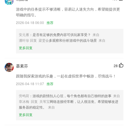
我们会继续打磨产品，不断更新和优化，也欢迎您将意见和建议通过反馈
游戏中的任务提示不够清晰，容易让人迷失方向，希望能提供更
告知我们，感谢您的支持。
明确的指引。
优化图片处理功能
2026-04-18 06:00
推荐
新增做任务获得积分
安元雁
：是否有足够的免费内容可供玩家享受？
来自
：收到的文字信息，点哪里就读哪里
潘叶珍 回复 梁雯会
多观察和分析游戏中的战斗场景
来自
联系我们
更多回复
以上就是红米游戏软件的介绍，如果您喜欢这款软件，您可以到应用商店
进行打分评论，说出您的使用经历，以帮助我们更好的对产品进行优化修
改。
聂素芬
28
跟随我探索游戏的乐趣，一起在虚拟世界中畅游，尽情战斗！
2026-04-18 11:07
推荐
劳鸣荷
：游戏的剧情扣人心弦，每个角色都有自己独特的故事
来自
章冰梅 回复 关苇宝
网络连接经常断，让人很沮丧。希望能够改进
服务器的稳定性。
来自
更多回复