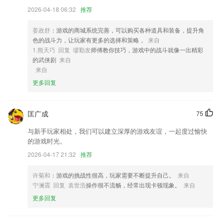
2026-04-18 06:32
推荐
4,【语音朗读】随享听书乐趣，一心更要N用；
5,『赞赏』粉丝赞赏，礼物打call更给力！
姜政舒
：游戏的商城系统完善，可以购买各种道具和装备，提升角
6,有需要的时候可以在此直接提交请假申请，能够随时查看申请的批复状
色的战斗力，让玩家有更多的选择和策略，
来自
态。
1.熊天巧 回复 缪勤发
师傅教你技巧，游戏中的战斗就像一出精彩
的武侠剧
来自
竞彩足球标志软件优势
来自
1.驾驶员复训无需愁，的士路面客货运输驾驶员赶紧来学习。
更多回复
2.★【案例讲解】海量范文条条解读，想要的的都可以找到，好词好句再
也不用苦苦寻觅
匡广成
75
3.2000本海外分级阅读，同步美国小学英语教材，每天十分钟，孩子英语
与新手玩家相处，我们可以建立深厚的游戏友谊，一起度过愉快
变大牛！
的游戏时光。
4.在脑电反馈专注力训练app依据具体指导开展专注力训练，能渐渐地提
2026-04-17 21:32
推荐
高自己的潜心
5.同时拥有海量的线上课程，零基础也可以报名课程进行学习，还有课后
许菊和
：游戏的挑战性很高，玩家需要不断提升自己。
来自
习题帮助2265考生进行强化巩固。
宁澜震 回复 袁世浩
操作很不流畅，经常出现卡顿现象。
来自
6.在登录软件之后，平台还会帮助用户保留下相应的学习进度；
更多回复
竞彩足球标志更新了什么?