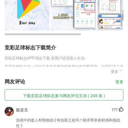
竞彩足球标志下载简介
竞彩足球标志
APP,现在下载,新用户还送新人礼包.
竞彩足球标志是一款玩法非常有趣的传奇类动作冒险手游，玩家在进入游
更多
戏时是可以进行签到的，而且玩家通过签到是可以获取一定的资源，这些
资源虽然有点刷，但是这些资源都是免费获取，只要玩家每天都进行签到
网友评论
更多
这些奖励还是比较可观的。
竞彩足球标志软件特色
下载竞彩足球标志参与网友评论互动 ( 249 条 )
1,用心为您
殷灵天
777
2,时下最火爆的滤镜特效都在这里，让你轻松制作你的专属个人图片;
3,详细的记录个人的商户信息，便于核对信息，让采购更真实，提高采购
游戏中的敌人和怪物设计有创新之处吗？能否带来新鲜感和挑战
的质量
性？