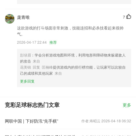
庞青唯
7
这款游戏的打斗场面非常刺激，技能连招和必杀技看起来很帅
气。
2026-04-17 22:44
推荐
彭绿眉
：学会分析游戏地图和环境，利用地形和障碍物来躲避敌人
的攻击
来自
花美锦 回复 匡楠峰
提供游戏内的排行榜功能，让玩家可以比较自
己的成绩和其他玩家
来自
更多回复
竞彩足球标志热门文章
更多
网联中国 | 下好防汛“先手棋”
作者:寿昭云 2026-04-18 06:32