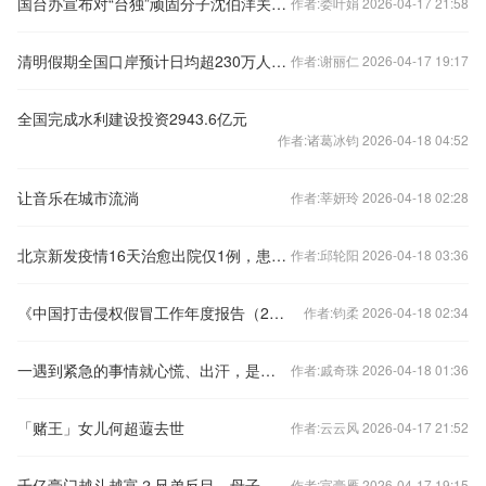
国台办宣布对“台独”顽固分子沈伯洋关联企业予以惩戒
作者:娄叶娟 2026-04-17 21:58
清明假期全国口岸预计日均超230万人次出入境
作者:谢丽仁 2026-04-17 19:17
全国完成水利建设投资2943.6亿元
作者:诸葛冰钧 2026-04-18 04:52
让音乐在城市流淌
作者:莘妍玲 2026-04-18 02:28
北京新发疫情16天治愈出院仅1例，患者为何迟迟难达出院标准？
作者:邱轮阳 2026-04-18 03:36
《中国打击侵权假冒工作年度报告（2022）》发布
作者:钧柔 2026-04-18 02:34
一遇到紧急的事情就心慌、出汗，是焦虑症吗？| 时令节气与健康
作者:戚奇珠 2026-04-18 01:36
「赌王」女儿何超蕸去世
作者:云云风 2026-04-17 21:52
千亿豪门越斗越富？兄弟反目、母子对簿公堂，却干出10家上市公司！
作者:宣豪雁 2026-04-17 19:15