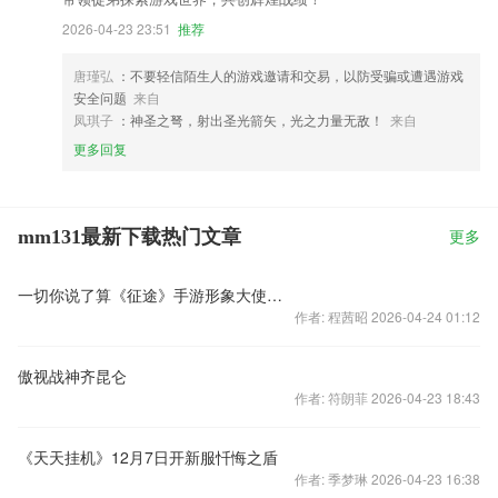
2026-04-23 23:51
推荐
唐瑾弘
：不要轻信陌生人的游戏邀请和交易，以防受骗或遭遇游戏
安全问题
来自
凤琪子
：神圣之弩，射出圣光箭矢，光之力量无敌！
来自
更多回复
mm131最新下载热门文章
更多
一切你说了算《征途》手游形象大使海选活动开启
作者: 程茜昭 2026-04-24 01:12
傲视战神齐昆仑
作者: 符朗菲 2026-04-23 18:43
《天天挂机》12月7日开新服忏悔之盾
作者: 季梦琳 2026-04-23 16:38