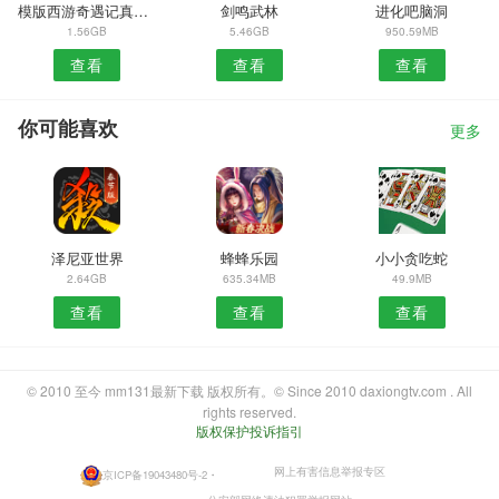
模版西游奇遇记真充版
剑鸣武林
进化吧脑洞
1.56GB
5.46GB
950.59MB
查看
查看
查看
你可能喜欢
更多
泽尼亚世界
蜂蜂乐园
小小贪吃蛇
2.64GB
635.34MB
49.9MB
查看
查看
查看
© 2010 至今 mm131最新下载 版权所有。© Since 2010 daxiongtv.com . All
rights reserved.
版权保护投诉指引
网上有害信息举报专区
京ICP备19043480号-2
・