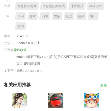
分类
角色扮演游戏
体育竞技类游戏
体育竞技
格斗游戏
TAG
休闲
趣味
消除
文字
社交
视频
聊天
空间
版本
8.40.51
要求
Android 8.0 以上
开发者
隐私政策
mm131最新下载v4.2.1(官方)手机APP下载IOS/安卓/网页通用版
入口-豪门阅读网
备案号：豫B2-20030028-29
相关应用推荐
更多