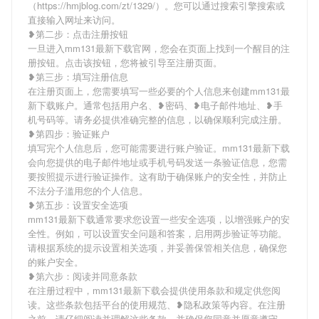
（https://hmjblog.com/zt/1329/）。您可以通过搜索引擎搜索或
直接输入网址来访问。
❥第二步：点击注册按钮
一旦进入mm131最新下载官网，您会在页面上找到一个醒目的注
册按钮。点击该按钮，您将被引导至注册页面。
❥第三步：填写注册信息
在注册页面上，您需要填写一些必要的个人信息来创建mm131最
新下载账户。通常包括用户名、❥密码、❥电子邮件地址、❥手
机号码等。请务必提供准确完整的信息，以确保顺利完成注册。
❥第四步：验证账户
填写完个人信息后，您可能需要进行账户验证。mm131最新下载
会向您提供的电子邮件地址或手机号码发送一条验证信息，您需
要按照提示进行验证操作。这有助于确保账户的安全性，并防止
不法分子滥用您的个人信息。
❥第五步：设置安全选项
mm131最新下载通常要求您设置一些安全选项，以增强账户的安
全性。例如，可以设置安全问题和答案，启用两步验证等功能。
请根据系统的提示设置相关选项，并妥善保管相关信息，确保您
的账户安全。
❥第六步：阅读并同意条款
在注册过程中，mm131最新下载会提供使用条款和规定供您阅
读。这些条款包括平台的使用规范、❥隐私政策等内容。在注册
之前，请仔细阅读并理解这些条款，并确保您同意并愿意遵守。