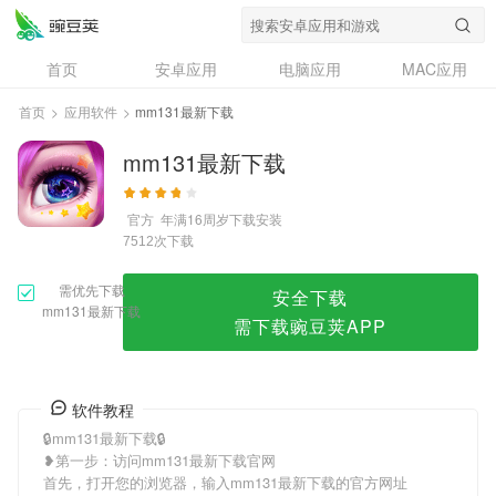
mm131最新下载
首页
安卓应用
电脑应用
MAC应用
资讯
专题
设计奖
创意应用
首页
>
应用软件
>
mm131最新下载
问答
mm131最新下载
官方
年满16周岁
下载安装
次下载
7512
需优先下载
安全下载
mm131最新下载
需下载豌豆荚APP
软件教程
🔒mm131最新下载🔒
❥第一步：访问mm131最新下载官网
首先，打开您的浏览器，输入mm131最新下载的官方网址