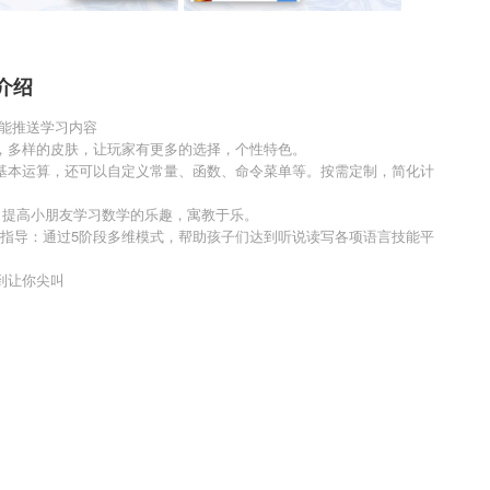
介绍
智能推送学习内容
，多样的皮肤，让玩家有更多的选择，个性特色。
基本运算，还可以自定义常量、函数、命令菜单等。按需定制，简化计
，提高小朋友学习数学的乐趣，寓教于乐。
learning)理论指导：通过5阶段多维模式，帮助孩子们达到听说读写各项语言技能平
到让你尖叫