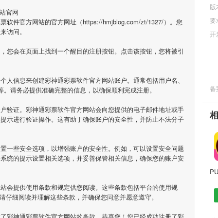
版
站官网
要
网站的官方网址（https://hmjblog.com/zt/1327/）。您
址来访问。
开
网，您会在页面上找到一个醒目的注册按钮。点击该按钮，您将被引
的个人信息来创建彩神通彩票软件官方网站账户。通常包括用户名、
备案
等。请务必提供准确完整的信息，以确保顺利完成注册。
账户验证。彩神通彩票软件官方网站会向您提供的电子邮件地址或手
照提示进行验证操作。这有助于确保账户的安全性，并防止不法分子
设置一些安全选项，以增强账户的安全性。例如，可以设置安全问题
据系统的提示设置相关选项，并妥善保管相关信息，确保您的账户安
网站会提供使用条款和规定供您阅读。这些条款包括平台的使用规
，请仔细阅读并理解这些条款，并确保您同意并愿意遵守。
意了彩神通彩票软件官方网站的条款，恭喜您！您已经成功注册了彩