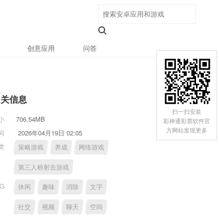
创意应用
问答
相关信息
扫一扫安装
小
706.54MB
彩神通彩票软件官
方网站发现更多
间
2026年04月19日 02:05
类
策略游戏
养成
网络游戏
第三人称射击游戏
AG
休闲
趣味
消除
文字
社交
视频
聊天
空间