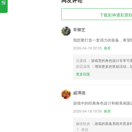
网友评论
报
下载彩神通彩票软件
莘卿芝
我想要打造一套强力的装备，希望
2026-04-19 02:05
推荐
吕柔枝
：游戏里的角色设计非常可
尉迟淑美
：增加更多的奖励活动，
更多回复
戚博德
游戏中的经典角色设计和精美画面
2026-04-18 19:50
推荐
赫连轮炎
：游戏的装备系统丰富多
！
来自