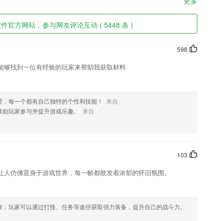
更多
官方网站，参与网友评论互动 ( 5448 条 )
598
能够找到一位有经验的玩家来帮助我获取材料
爱，每一个都有自己独特的个性和技能！
来自
鼓励玩家参与并提升游戏乐趣。
来自
103
让人仿佛置身于游戏世界，每一帧都散发着浓郁的怀旧氛围。
样，玩家可以通过打怪、任务等途径获取强力装备，提升自己的战斗力。