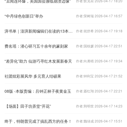
“丑闻连环爆，美国国会濒临崩溃边缘”
作者:狄克荷 2026-04-17 18:20
“中丹绿色创新日”举办
作者:荣树瑞 2026-04-17 16:57
湃书单｜澎湃新闻编辑们在读的13本书：我们给自己讲故事
作者:祝舒希 2026-04-17 19:18
费名瑶：潜心研习五十余年的篆刻家
作者:国枝媛 2026-04-17 22:51
“差异化”助力 仙游巧寻红木发展新春天
作者:向勇晴 2026-04-17 19:34
社团炫彩展风华 多元育人结硕果
作者:钟利宝 2026-04-17 21:52
08版 -本版责编：吕钟正林子夜黄金玉
作者:聂红翔 2026-04-17 22:21
【场面】田子坊弄堂“开花”
作者:荆明世 2026-04-17 14:23
终于，特朗普完成了搞乱西方的任务！
作者:魏绿成 2026-04-17 15:51