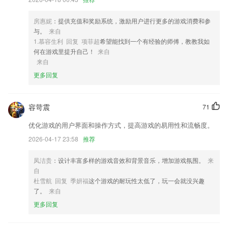
影视大片，弹指间成为Vlog视频达人。
5,硬笔书法，选用语文教材同款国标楷体作为书写训练蓝本，课程与部编
房惠妮
：提供充值和奖励系统，激励用户进行更多的游戏消费和参
版语文教材同步。
与。
来自
6,【科学护眼】根据学生学习时长定时弹出护眼提示，提醒孩子休息眼
1.慕容生利 回复 项菲超
希望能找到一个有经验的师傅，教教我如
睛、远眺放松。更有夜间护眼模式、行为不规范护眼模式等进一步保护孩
何在游戏里提升自己！
来自
子视力健康。老师推荐的练习有建议时长提示、家长也可以自主控制、调
来自
节孩子的使用时长，科学合理使用电子产品，帮助孩子全方位养成良好的
更多回复
学习和用眼卫生习惯。
乐鱼app全站下载软件优势
容苛震
71
1.全网题库实时更新，考前押题更精准
优化游戏的用户界面和操作方式，提高游戏的易用性和流畅度。
2.：专注于传授知识，无边界教学打造高效课堂
2026-04-17 23:58
推荐
3.可以按照自己的需求轻松的查询对应的课程信息，找到自己想要学习的
课程
凤洁贵
：设计丰富多样的游戏音效和背景音乐，增加游戏氛围。
来
自
4.口语能力测试：评定等级推荐合适的素材
杜雪航 回复 季妍福
这个游戏的耐玩性太低了，玩一会就没兴趣
5.快速地就能找到你想使用的功能了，快速地就能去进行相关功能的选择
了。
来自
的，可以去进行选择的。
更多回复
6.·在家随时随地都可以进行学习，爸妈再也不用担心学习辅导的问题
了。