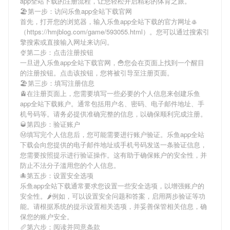
app全站下载
的注册流程，让您轻松开启精彩的体育之旅。
🏖第一步：访问乐鱼app全站下载官网
首先，打开您的浏览器，输入
乐鱼app全站下载
的官方网址🥌
（https://hmjblog.com/game/593055.html）。您可以通过搜索引
擎搜索或直接输入网址来访问。
🍨第二步：点击注册按钮
一旦进入
乐鱼app全站下载
官网，🍟您会在页面上找到一个醒目
的注册按钮。点击该按钮，您将被引导至注册页面。
🏖第三步：填写注册信息
🚊在注册页面上，您需要填写一些必要的个人信息来创建
乐鱼
app全站下载
账户。通常包括用户名、密码、电子邮件地址、手
机号码等。请务必提供准确完整的信息，以确保顺利完成注册。
🥃第四步：验证账户
Ⓜ填写完个人信息后，您可能需要进行账户验证。
乐鱼app全站
下载
会向您提供的电子邮件地址或手机号码发送一条验证信息，
您需要按照提示进行验证操作。这有助于确保账户的安全性，并
防止不法分子滥用您的个人信息。
🐙第五步：设置安全选项
乐鱼app全站下载
通常要求您设置一些安全选项，以增强账户的
安全性。🌶例如，可以设置安全问题和答案，启用两步验证等功
能。请根据系统的提示设置相关选项，并妥善保管相关信息，确
保您的账户安全。
🥖第六步：阅读并同意条款