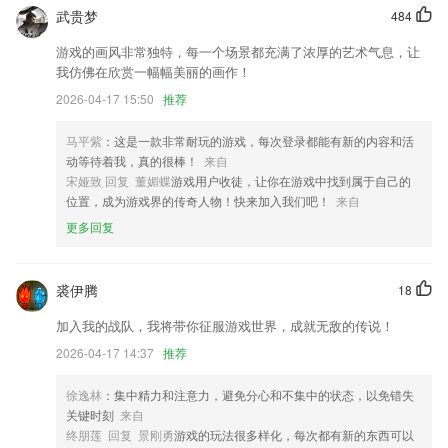
武贵梦
484
乐鱼app全站下载更新了什么?
游戏的画风非常独特，每一个场景都充满了浓厚的艺术气息，让
优化注册流程 .优化首页显示效果
我仿佛在欣赏一幅幅美丽的画作！
寒假福利到，送你神符，全站作品享畅看！
2026-04-17 15:50
推荐
高级质感滤镜实时更新，手机也能拍出清透高级感，精选品质滤镜，照片
从此不再平庸
马平紫
：这是一款非常耐玩的游戏，每次登录都能有新的内容和活
动等待着我，真的很棒！
来自
新增剪切板功能，用户可以方便地在云机内部进行多条文本的复制粘贴
宋娅致 回复 董媚蝶
游戏用户收徒，让你在游戏中找到属于自己的
开发商：杭州狂想网络科技有限公司
位置，成为游戏界的传奇人物！快来加入我们吧！
来自
增加用户幸运大抽奖增强调查问卷模块
更多回复
联系我们
以上就是乐鱼app全站下载的介绍，如果您喜欢这款软件，您可以到应用
裘伊腾
18
商店进行打分评论，说出您的使用经历，以帮助我们更好的对产品进行优
化修改。
加入我的战队，我将带你征服游戏世界，成就无敌的传说！
2026-04-17 14:37
推荐
徐逸林
：集中精力和注意力，避免分心和不集中的状态，以免错失
关键时刻
来自
终朋莲 回复 景刚勇
游戏的玩法很多样化，每次都有新的东西可以