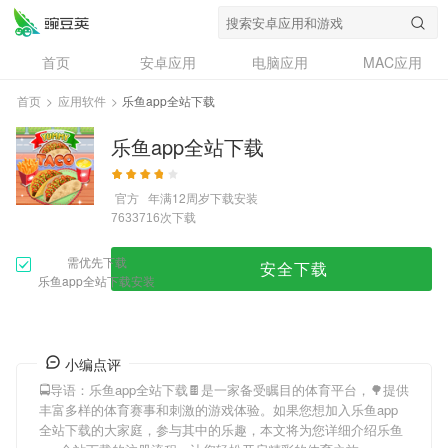
首页
安卓应用
电脑应用
MAC应用
资讯
专题
设计奖
创意应用
首页
>
应用软件
>
乐鱼app全站下载
问答
乐鱼app全站下载
官方
年满12周岁
下载安装
次下载
7633716
需优先下载
安全下载
乐鱼app全站下载安装
小编点评
🚍导语：
乐鱼app全站下载
🍫是一家备受瞩目的体育平台，🌳提供
丰富多样的体育赛事和刺激的游戏体验。如果您想加入
乐鱼app
全站下载
的大家庭，参与其中的乐趣，本文将为您详细介绍
乐鱼