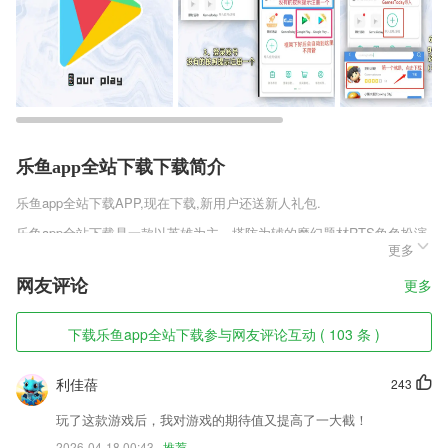
乐鱼app全站下载下载简介
乐鱼app全站下载
APP,现在下载,新用户还送新人礼包.
乐鱼app全站下载是一款以英雄为主，塔防为辅的魔幻题材RTS角色扮演
更多
类游戏。随心所欲可操作的英雄，必不可少多重天赋的防御塔，搭配出别
样的战斗风格。《嬉游记手游》
网友评论
更多
乐鱼app全站下载软件特色
下载乐鱼app全站下载参与网友评论互动 ( 103 条 )
1,【长租,无需摇号拥有私家车】
2,配送管理更轻松，实时阅览到装车和配送的详情；
利佳蓓
243
3,订单对账 员工管理
玩了这款游戏后，我对游戏的期待值又提高了一大截！
4,【视频制作】完美的影视后期处理，将一段段短视频剪辑制作成一部部
2026-04-18 00:43
推荐