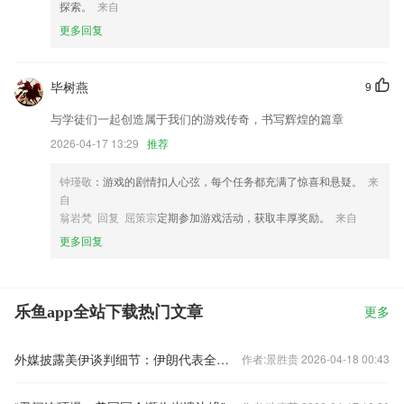
探索。
来自
更多回复
毕树燕
9
与学徒们一起创造属于我们的游戏传奇，书写辉煌的篇章
2026-04-17 13:29
推荐
钟瑾敬
：游戏的剧情扣人心弦，每个任务都充满了惊喜和悬疑。
来
自
翁岩梵 回复 屈策宗
定期参加游戏活动，获取丰厚奖励。
来自
更多回复
乐鱼app全站下载热门文章
更多
外媒披露美伊谈判细节：伊朗代表全员黑衣，双方情绪起伏不定
作者:景胜贵 2026-04-18 00:43