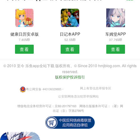
健康日历安卓版
日记本APP
车姆堂APP
7.80MB
52.5MB
37.76MB
查看
查看
查看
© 2010 至今 乐鱼app全站下载 版权所有。© Since 2010 hmjblog.com. All rights
reserved.
版权保护投诉指引
网上有害信息举报专区
粤公网安备 440106029885
・
公安部网络违法犯罪举报网站
增值电信业务经营许可证：京B2-201797163
网络出版服务许可证：（署）网
出证（京）字第2799号