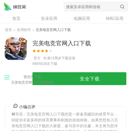
首页
安卓应用
电脑应用
MAC应用
资讯
专题
设计奖
创意应用
首页
>
应用软件
>
完美电竞官网入口下载
问答
完美电竞官网入口下载
官方
年满12周岁
下载安装
次下载
9865628
需优先下载
安全下载
完美电竞官网入口下载安装
小编点评
💾导语：
完美电竞官网入口下载
🆙是一家备受瞩目的体育平台，
🆘提供丰富多样的体育赛事和刺激的游戏体验。如果您想加入
完
美电竞官网入口下载
的大家庭，参与其中的乐趣，本文将为您详