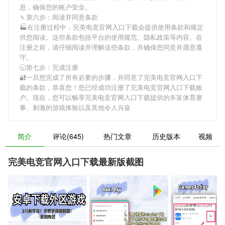
息，确保您的账户安全。
🍡第六步：阅读并同意条款
🏭在注册过程中，
完美电竞官网入口下载
会提供使用条款和规定
供您阅读。这些条款包括平台的使用规范、隐私政策等内容。在
注册之前，请仔细阅读并理解这些条款，并确保您同意并愿意遵
守。
🕤第七步：完成注册
🔐一旦您完成了所有必要的步骤，并同意了
完美电竞官网入口下
载
的条款，恭喜您！您已经成功注册了完美电竞官网入口下载账
户。现在，您可以畅享
完美电竞官网入口下载
提供的丰富体育赛
事、刺激的游戏体验以及其他令人兴奋
简介
评论(645)
热门文章
历史版本
视频
完美电竞官网入口下载最新版截图