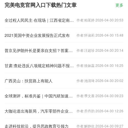
完美电竞官网入口下载热门文章
更多
全过程人民民主·在现场｜江西省定南县天九镇东山村：共话产业谋发展
作者:柏茗婷 2026-04-30 20:53
2021英国中资企业发展报告正式发布
作者:怀淑莉 2026-04-30 15:48
普京见伊朗外长是要亲自支招？答案很微妙
作者:汪超珍 2026-04-30 20:14
甘肃:查处违反八项规定精神问题不报告将被追责
作者:徐妹蕊 2026-04-30 16:25
广西灵山：扶贫路上有能人
作者:池清琦 2026-04-30 20:02
全球测评，标准共鉴｜中国汽研加速国际协同与技术创新
作者:季文善 2026-04-30 09:23
大咖论道出海新局，汽车零部件企业共瞻全球化新征程
作者:乔丹韵 2026-04-30 12:26
走进科技前沿，提升思政教育引领力
作者:解静欣 2026-04-30 09:27