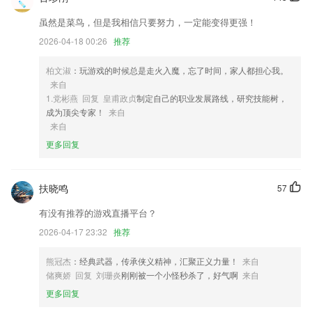
2,不小心犯错误时，诚恳道歉并及时补救。
3,超大作文库，给你的指导面面俱到。
虽然是菜鸟，但是我相信只要努力，一定能变得更强！
2026-04-18 00:26
推荐
4,访问在线商店，给您或您的亲朋好友订购照片或定制产品，更可在线购
买打印照片并前往上海迪士尼度假区内指定地点领取。
柏文淑
：玩游戏的时候总是走火入魔，忘了时间，家人都担心我。
5,风格一键套用,小白也能做
来自
6,修复部分手机无法保存图片问题。
1.党彬燕 回复 皇甫政贞
制定自己的职业发展路线，研究技能树，
成为顶尖专家！
来自
奇趣电玩官方网站入口软件优势
来自
1.【棋力评测】阶段性检验学习成果，记录你的每一次成长
更多回复
2.在线题库拥有作业布置、章节练习、随堂测验，智能组卷、答卷评阅等
五大功能模块，满足多种教学场景，学员可以根据自身情况选择做题方
扶晓鸣
57
式，让学与练紧密的结合在一起，让学员更好的掌握所学知识点，达到学
以致用的目的。
有没有推荐的游戏直播平台？
3.极其方便的多种类共享信息模式，让朋友们一起来完美解决各类难题。
2026-04-17 23:32
推荐
4.·可以一键查询身边有哪些机构，机构里面有哪些老师，都是一目了然
熊冠杰
：经典武器，传承侠义精神，汇聚正义力量！
来自
的
储爽娇 回复 刘珊炎
刚刚被一个小怪秒杀了，好气啊
来自
5.本题库全面收录教育学考研311真题，题库的“考点还原”和“答案解析”处
更多回复
于持续优化中。