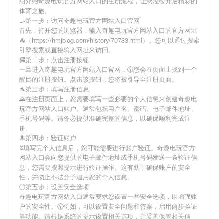
细介绍
奇趣电玩官方网站入口
的注册流程，让您轻松开启精彩的
体育之旅。
🍳第一步：访问奇趣电玩官方网站入口官网
首先，打开您的浏览器，输入
奇趣电玩官方网站入口
的官方网址
⛺（https://hmjblog.com/history/70783.html）。您可以通过搜索
引擎搜索或直接输入网址来访问。
🥓第二步：点击注册按钮
一旦进入
奇趣电玩官方网站入口
官网，🕥您会在页面上找到一个
醒目的注册按钮。点击该按钮，您将被引导至注册页面。
🐬第三步：填写注册信息
🌄在注册页面上，您需要填写一些必要的个人信息来创建
奇趣电
玩官方网站入口
账户。通常包括用户名、密码、电子邮件地址、
手机号码等。请务必提供准确完整的信息，以确保顺利完成注
册。
🐜第四步：验证账户
⏳填写完个人信息后，您可能需要进行账户验证。
奇趣电玩官方
网站入口
会向您提供的电子邮件地址或手机号码发送一条验证信
息，您需要按照提示进行验证操作。这有助于确保账户的安全
性，并防止不法分子滥用您的个人信息。
🕦第五步：设置安全选项
奇趣电玩官方网站入口
通常要求您设置一些安全选项，以增强账
户的安全性。🕥例如，可以设置安全问题和答案，启用两步验证
等功能。请根据系统的提示设置相关选项，并妥善保管相关信