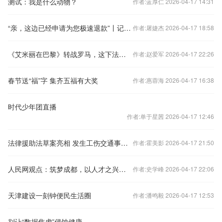
测试：我是什么动物？
作者:蓝厚仁 2026-04-17 14:31
“亲，这边已经申请为您极速退款”丨记者手记
作者:屠婕杰 2026-04-17 18:58
《艾米丽在巴黎》转战罗马，这下法国人舍不得了
作者:赵爱军 2026-04-17 22:26
春节送“福”字 集齐五福有大奖
作者:惠蓉海 2026-04-17 16:38
时代少年团直播
作者:单于星茜 2026-04-17 12:46
法律援助法草案亮相 发生工伤交通事故有望可申请法律援助
作者:霍美影 2026-04-17 21:50
人民网观点：筑梦成都，以人才之兴激发城市之进
作者:史学峰 2026-04-17 22:06
天津建设一刻钟便民生活圈
作者:潘鸣毅 2026-04-17 12:53
别让“数据焦虑”侵蚀健康