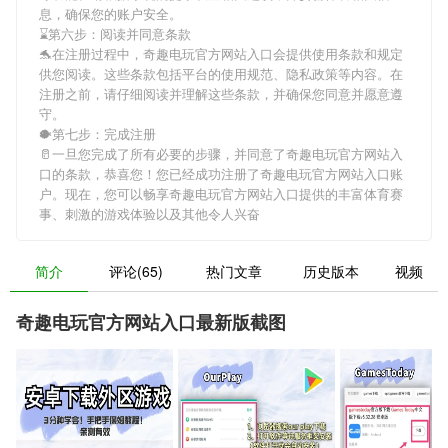
息，确保您的账户安全。
⌛️第六步：阅读并同意条款
🐬在注册过程中，
奇趣电玩官方网站入口
会提供使用条款和规定
供您阅读。这些条款包括平台的使用规范、隐私政策等内容。在
注册之前，请仔细阅读并理解这些条款，并确保您同意并愿意遵
守。
🐡第七步：完成注册
🥛一旦您完成了所有必要的步骤，并同意了
奇趣电玩官方网站入
口
的条款，恭喜您！您已经成功注册了奇趣电玩官方网站入口账
户。现在，您可以畅享
奇趣电玩官方网站入口
提供的丰富体育赛
事、刺激的游戏体验以及其他令人兴奋
简介
评论(65)
热门文章
历史版本
视频
奇趣电玩官方网站入口最新版截图