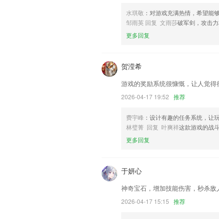
联系我们
水琪敬
：对游戏充满热情，希望能
以上就是澳客手机版app下载的介绍，
邹雨英 回复 文雨莎
破军剑，攻击力
历，以帮助我们更好的对产品进行优化修
更多回复
贺滢希
游戏的奖励系统很慷慨，让人觉得
2026-04-17 19:52
推荐
费宇峰
：设计有趣的任务系统，让
林璧菁 回复 叶爽祥
这款游戏的战
更多回复
于妍心
神奇宝石，增加技能伤害，秒杀敌
2026-04-17 15:15
推荐