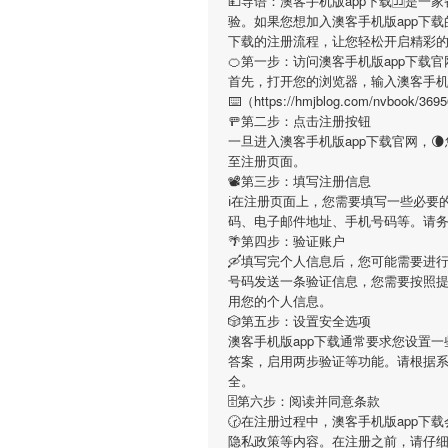
💴导语：
澳客手机版app下载
🈁是一
验。如果您想加入
澳客手机版app下载
下载
的注册流程，让您轻松开启精彩
🍊第一步：访问澳客手机版app下载官
首先，打开您的浏览器，输入
澳客手机
⌨️（https://hmjblog.com/n
🚥第二步：点击注册按钮
一旦进入
澳客手机版app下载
官网，
至注册页面。
📽第三步：填写注册信息
ℹ在注册页面上，您需要填写一些必要
码、电子邮件地址、手机号码等。请
🌴第四步：验证账户
🛶填写完个人信息后，您可能需要进
号码发送一条验证信息，您需要按照
用您的个人信息。
🎲第五步：设置安全选项
澳客手机版app下载
通常要求您设置一
答案，启用两步验证等功能。请根据
全。
🗄第六步：阅读并同意条款
🕝在注册过程中，
澳客手机版app下载
隐私政策等内容。在注册之前，请仔