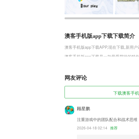
澳客手机版app下载下载简介
澳客手机版app下载
APP,现在下载,新用
澳客手机版app下载是一款最受期待的独
途，狩猎大陆也出现了新的危机之地，只
藏，也有无尽的危机，学会更自如的运用
进!
网友评论
澳客手机版app下载软件特色
下载澳客手机版
1,腾讯，新浪微博，QQ，微信，豆阴，
2,能够对各种目标文件一键进行脱壳，支
顾星鹏
3,根据自身需求选择题型、难度等进行组
注重游戏中的团队配合和战术思维
4,随时可以收藏2265用户自己喜欢的资
2026-04-18 02:14
推荐
5,根据十几万用户的答题情况，分析出高