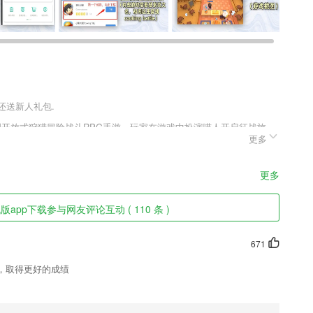
户还送新人礼包.
创开放式狩猎冒险战斗RPG手游，玩家在游戏中扮演喵人开启征战旅
更多
有经过百战的勇士才能踏上那片土地，在那里有“七龙之战”留下的宝
武技，锻造更强力的武器，组建更团结的队伍，向着世界的最高峰前
更多
app下载参与网友评论互动 ( 110 条 )
快手等移动好友可以随时交流和共享平台。
持批量操作，十分便捷。
671
卷练习。
，取得更好的成绩
讯信息，创建收藏夹更容易;
频考点和高频易错点。