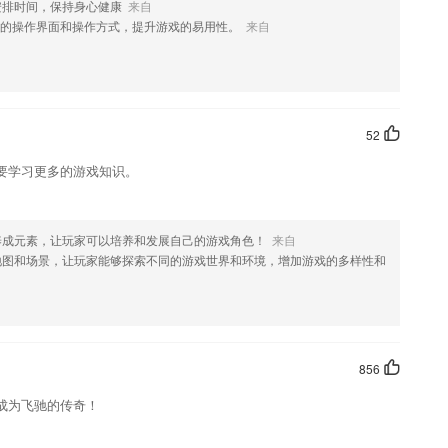
安排时间，保持身心健康
来自
读需求
的操作界面和操作方式，提升游戏的易用性。
来自
琴, 电子琴等。
等名校硕博领衔；
0%的章节，再从章节中等比例筛选出3000题.
52
分钟创建纯h5设计、免费
要学习更多的游戏知识。
及时撤销相应推送内容；
养成元素，让玩家可以培养和发展自己的游戏角色！
来自
?
地图和场景，让玩家能够探索不同的游戏世界和环境，增加游戏的多样性和
856
成为飞驰的传奇！