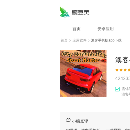
首页
安卓应用
首页
>
应用软件
>
澳客手机版app下载
澳客
42423
需优
澳客
小编点评