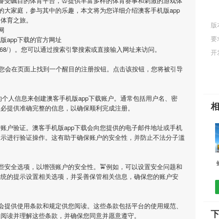
家备受瞩目的体育平台，🥨提供丰富多样的体育赛事和刺激的游戏体
的大家庭，参与其中的乐趣，本文将为您详细介绍
澳客手机版app
的体育之旅。
版
网
要
版app下载
的官方网址
vbook/369568/）。您可以通过搜索引擎搜索或直接输入网址来访问。
开
您会在页面上找到一个醒目的注册按钮。点击该按钮，您将被引导
的个人信息来创建
澳客手机版app下载
账户。通常包括用户名、密
务必提供准确完整的信息，以确保顺利完成注册。
行账户验证。
澳客手机版app下载
会向您提供的电子邮件地址或手机
提示进行验证操作。这有助于确保账户的安全性，并防止不法分子滥
些安全选项，以增强账户的安全性。🚖例如，可以设置安全问题和
系统的提示设置相关选项，并妥善保管相关信息，确保您的账户安
会提供使用条款和规定供您阅读。这些条款包括平台的使用规范、
下
细阅读并理解这些条款，并确保您同意并愿意遵守。