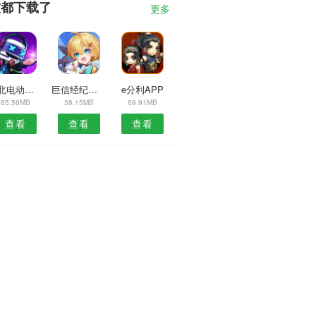
友都下载了
更多
湖北电动车安卓版
巨信经纪人APP
e分利APP
65.56MB
38.15MB
69.91MB
查看
查看
查看