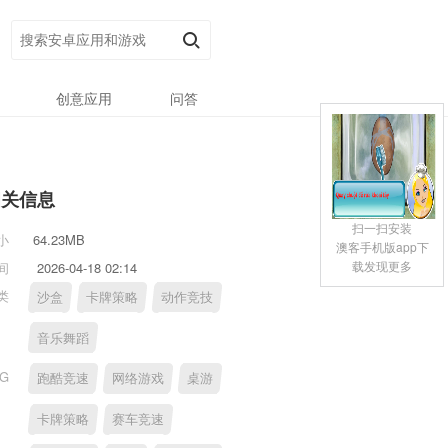
创意应用
问答
相关信息
扫一扫安装
小
64.23MB
澳客手机版app下
载发现更多
间
2026-04-18 02:14
类
沙盒
卡牌策略
动作竞技
音乐舞蹈
AG
跑酷竞速
网络游戏
桌游
卡牌策略
赛车竞速