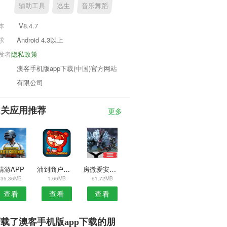
辅助工具
逃生
音乐舞蹈
本
V8.4.7
求
Android 4.3以上
发者
隐私政策
澳客手机版app下载(中国)官方网站
有限公司
相关应用推荐
更多
蜻游APP
油到商户端APP
房微爱安卓版
35.36MB
1.66MB
61.72MB
查看
查看
查看
载了澳客手机版app下载的朋