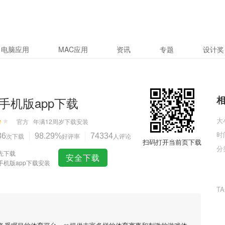
电脑应用
MAC应用
资讯
专题
设计奖
手机版app下载
大
官方
年满12周岁
下载安装
时
36
次下载
98.29%
好评率
74334
人评论
扫码打开当前页下载
分
先下载
安全下载
手机版app下载安装
T