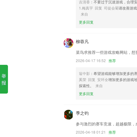
吉清香
：不要过于沉迷游戏，合理
6,独特个性化书籍推荐，满足不同读者阅
1.梅真宇 回复 司徒会菊
请改善游戏
澳客手机版app下载软件优势
来自
更多回复
1.支持多种键盘音效：钢琴, 八音盒, 管风
2.教研团队由剑桥、斯坦福、清华、北大
柳蓉凡
3.根据历年真题数据，选出考试概率大于9
4.完全基于微信打造、无需下载app、一
菜鸟求推荐一些游戏攻略网站，想
5.及时查漏补缺，打印分享，方便快捷
2026-04-17 16:52
推荐
6.撤销推送的功能非常人性化，便于教师
翁中影
：希望游戏能够增加更多的
举
澳客手机版app下载更新了什么
奚荣 回复 安环全
增加更多的游戏
报
探索性。
来自
修复BUG 若干
更多回复
增加主动调拨功能；
修改时间选择器的样式
季之钧
内容库支持分享功能
参与激烈的赛车竞速，超越极限，
优化大文件夹闪烁等问题。
2026-04-18 01:21
推荐
修复地图等问题