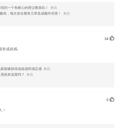
够找到一个有耐心的师父教我玩！
来自
如果您喜欢这款软件，您可以到应用商店进行打分评论，说出您的使用经
极高，每次攻击都有几率造成额外伤害！
来自
改。
34
很有成就感。
玩家能够获得成就感和满足感
来自
斗系统有深度吗？
来自
0
人！