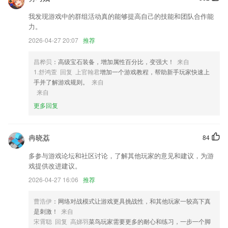
2,多种风格贴纸特效，个性十足，由你心情而定。
3,可以去进行单词的学习，里面还会进行课本的配套朗读，2265及时的提
我发现游戏中的群组活动真的能够提高自己的技能和团队合作能
供更多的一个翻译以及彩图。
力。
2026-04-27 20:07
推荐
4,飞机状态，参数实时显示，配合飞机控制手柄实现完美飞行体验，支持
航点设置和指点飞行
昌桦贝
：高级宝石装备，增加属性百分比，变强大！
来自
5,无需操作，语音转发助手可自动识别您微信里的所有语音消息，并进行
1.舒鸿萱 回复 上官翰君
增加一个游戏教程，帮助新手玩家快速上
导出存储；语音分类，语音重命名，方便整理查找与转发分享，让语音转
手并了解游戏规则。
来自
发更加便捷。
来自
6,录入了标准的汉字发音，在这里可以学习标准的普通话；
更多回复
欢乐世界手机版正版下载软件优势
1.丰富的功能，图特设计服务app使用操作简单。
冉晓荔
84
2.测评、评估、辅导、干预
多参与游戏论坛和社区讨论，了解其他玩家的意见和建议，为游
戏提供改进建议。
3.可带你轻松领略下棋的技术，为你提供教学服务的都是名师，掌握优质
的下棋知识。
2026-04-27 16:06
推荐
4.全新官方权威题库同步更新，支持多车型专用试题练习。
曹浩伊
：网络对战模式让游戏更具挑战性，和其他玩家一较高下真
5.·与智能AI对弈练习，助你迅速提升棋力，成为围棋高手。
是刺激！
来自
宋霄聪 回复 高娣羽
菜鸟玩家需要更多的耐心和练习，一步一个脚
6.·随时重新练习错题，打开错题集的话则可以对自己每个月份出现的错