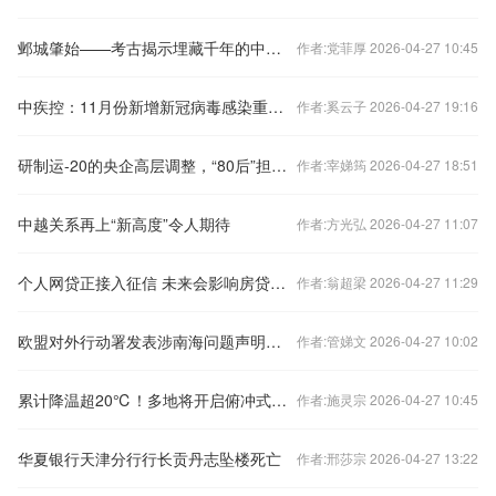
邺城肇始——考古揭示埋藏千年的中国都城秘密
作者:党菲厚 2026-04-27 10:45
中疾控：11月份新增新冠病毒感染重症病例135例
作者:奚云子 2026-04-27 19:16
研制运-20的央企高层调整，“80后”担任总经理
作者:宰娣筠 2026-04-27 18:51
中越关系再上“新高度”令人期待
作者:方光弘 2026-04-27 11:07
个人网贷正接入征信 未来会影响房贷么？
作者:翁超梁 2026-04-27 11:29
欧盟对外行动署发表涉南海问题声明，中国驻欧盟使团驳斥
作者:管娣文 2026-04-27 10:02
累计降温超20℃！多地将开启俯冲式降温
作者:施灵宗 2026-04-27 10:45
华夏银行天津分行行长贡丹志坠楼死亡
作者:邢莎宗 2026-04-27 13:22