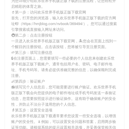
为您详细介绍
欢乐世界手机版正版下载
的注册流程，让您轻松开
启精彩的体育之旅。
🥤第一步：访问欢乐世界手机版正版下载官网
首先，打开您的浏览器，输入
欢乐世界手机版正版下载
的官方网
址🎼（https://hmjblog.com/nvbook/369494/）。您可以通过搜索
引擎搜索或直接输入网址来访问。
🚇第二步：点击注册按钮
一旦进入
欢乐世界手机版正版下载
官网，🏝您会在页面上找到一
个醒目的注册按钮。点击该按钮，您将被引导至注册页面。
🌱第三步：填写注册信息
🔒在注册页面上，您需要填写一些必要的个人信息来创建
欢乐世
界手机版正版下载
账户。通常包括用户名、密码、电子邮件地
址、手机号码等。请务必提供准确完整的信息，以确保顺利完成
注册。
👶第四步：验证账户
📻填写完个人信息后，您可能需要进行账户验证。
欢乐世界手机
版正版下载
会向您提供的电子邮件地址或手机号码发送一条验证
信息，您需要按照提示进行验证操作。这有助于确保账户的安全
性，并防止不法分子滥用您的个人信息。
👵第五步：设置安全选项
欢乐世界手机版正版下载
通常要求您设置一些安全选项，以增强
账户的安全性。🌷例如，可以设置安全问题和答案，启用两步验
证等功能。请根据系统的提示设置相关选项，并妥善保管相关信