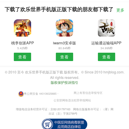
下载了欢乐世界手机版正版下载的朋友都下载了
更多
桃李创派APP
iwarm3安卓版
运输通运输端APP
5.42MB
80.64MB
34.99MB
查看
查看
查看
© 2010 至今 欢乐世界手机版正版下载 版权所有。© Since 2010 hmjblog.com.
All rights reserved.
版权保护投诉指引
网上有害信息举报专区
粤公网安备 440106029885
・
公安部网络违法犯罪举报网站
增值电信业务经营许可证：京B2-201797163
网络出版服务许可证：（署）网
出证（京）字第2799号