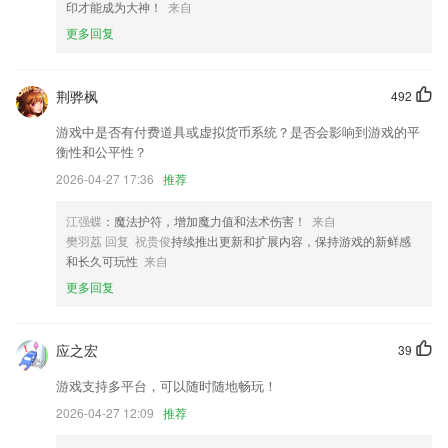
印才能成为大神！
来自
题进行重新练习
更多回复
欢乐世界手机版正版下载更新了什么?
设置实验模式 增加 调试模式,若无记录请打开调试模式后采集log 发我排
查.
荆骅枫
492
发话题能有【题主】【楼主】尊贵身份标识啦
游戏中是否有付费道具或虚拟货币系统？是否会影响到游戏的平
衡性和公平性？
行程自动管理
2026-04-27 17:36
推荐
扫码登录功能异常修复
新增GBT 28181直播功能
江强蝶
：魔法护符，增加魔力值和法术伤害！
来自
樊羽荔 回复 祝贵俊
持续推出更新和扩展内容，保持游戏的新鲜感
全新上线,您可以在首页顶部和「我的」页面找到它
和长久可玩性
来自
联系我们
更多回复
以上就是欢乐世界手机版正版下载的介绍，如果您喜欢这款软件，您可以
到应用商店进行打分评论，说出您的使用经历，以帮助我们更好的对产品
进行优化修改。
应之宏
39
游戏支持多平台，可以随时随地畅玩！
2026-04-27 12:09
推荐