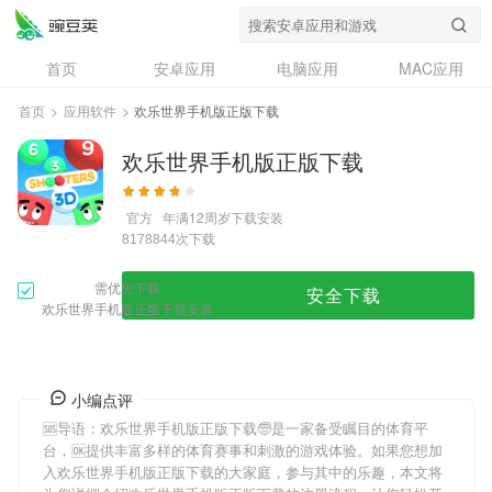
首页
安卓应用
电脑应用
MAC应用
资讯
专题
设计奖
创意应用
首页
>
应用软件
>
欢乐世界手机版正版下载
问答
欢乐世界手机版正版下载
官方
年满12周岁
下载安装
次下载
8178844
需优先下载
安全下载
欢乐世界手机版正版下载安装
小编点评
🆘导语：
欢乐世界手机版正版下载
🧓是一家备受瞩目的体育平
台，🆗提供丰富多样的体育赛事和刺激的游戏体验。如果您想加
入
欢乐世界手机版正版下载
的大家庭，参与其中的乐趣，本文将