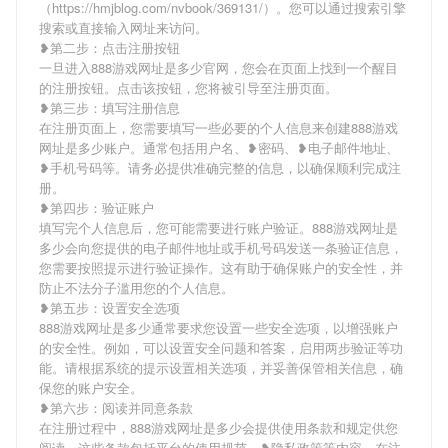
（https://hmjblog.com/nvbook/369131/）。您可以通过搜索引擎
搜索或直接输入网址来访问。
❥第二步：点击注册按钮
一旦进入888游戏网址是多少官网，您会在页面上找到一个醒目
的注册按钮。点击该按钮，您将被引导至注册页面。
❥第三步：填写注册信息
在注册页面上，您需要填写一些必要的个人信息来创建888游戏
网址是多少账户。通常包括用户名、❥密码、❥电子邮件地址、
❥手机号码等。请务必提供准确完整的信息，以确保顺利完成注
册。
❥第四步：验证账户
填写完个人信息后，您可能需要进行账户验证。888游戏网址是
多少会向您提供的电子邮件地址或手机号码发送一条验证信息，
您需要按照提示进行验证操作。这有助于确保账户的安全性，并
防止不法分子滥用您的个人信息。
❥第五步：设置安全选项
888游戏网址是多少通常要求您设置一些安全选项，以增强账户
的安全性。例如，可以设置安全问题和答案，启用两步验证等功
能。请根据系统的提示设置相关选项，并妥善保管相关信息，确
保您的账户安全。
❥第六步：阅读并同意条款
在注册过程中，888游戏网址是多少会提供使用条款和规定供您
阅读。这些条款包括平台的使用规范、❥隐私政策等内容。在注