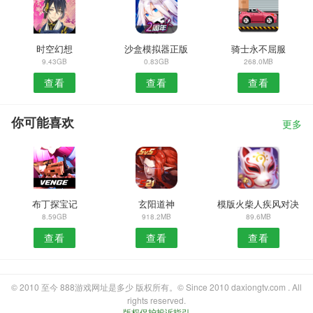
时空幻想
沙盒模拟器正版
骑士永不屈服
9.43GB
0.83GB
268.0MB
查看
查看
查看
你可能喜欢
更多
布丁探宝记
玄阳道神
模版火柴人疾风对决
8.59GB
918.2MB
89.6MB
查看
查看
查看
© 2010 至今 888游戏网址是多少 版权所有。© Since 2010 daxiongtv.com . All
rights reserved.
版权保护投诉指引