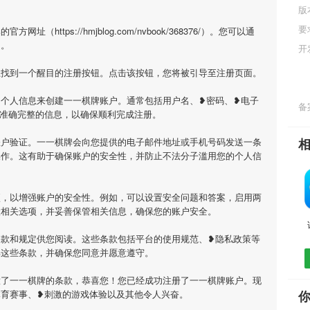
版
要
https://hmjblog.com/nvbook/368376/）。您可以通
问。
开
上找到一个醒目的注册按钮。点击该按钮，您将被引导至注册页面。
个人信息来创建一一棋牌账户。通常包括用户名、❥密码、❥电子
备案
供准确完整的信息，以确保顺利完成注册。
账户验证。一一棋牌会向您提供的电子邮件地址或手机号码发送一条
操作。这有助于确保账户的安全性，并防止不法分子滥用您的个人信
项，以增强账户的安全性。例如，可以设置安全问题和答案，启用两
置相关选项，并妥善保管相关信息，确保您的账户安全。
条款和规定供您阅读。这些条款包括平台的使用规范、❥隐私政策等
解这些条款，并确保您同意并愿意遵守。
意了一一棋牌的条款，恭喜您！您已经成功注册了一一棋牌账户。现
体育赛事、❥刺激的游戏体验以及其他令人兴奋。