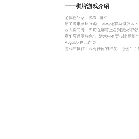
一一棋牌游戏介绍
老鸭粉丝汤：鸭肉+粉丝
除了腾讯桌球ios版，本站还有类似版本：腾
输入房间号，即可在屏幕上看到观众评论
赛车弯道赛特色1、游戏中有竞技比赛和
PageUp 向上翻页
游戏在操作上没有任何的难度，还包含了