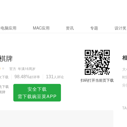
电脑应用
MAC应用
资讯
专题
设计奖
棋牌
官方
年满16周岁
大
次下载
98.48%
好评率
131
人评论
时
扫码打开当前页下载
分
先下载
安全下载
棋牌
需下载豌豆荚APP
T