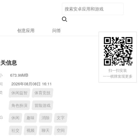
创意应用
问答
相关信息
扫一扫安装
小
673.99MB
一一棋牌发现更多
间
2026年08月08日 16:11
类
休闲益智
体育竞技
角色扮演
冒险游戏
AG
休闲
趣味
消除
文字
社交
视频
聊天
空间