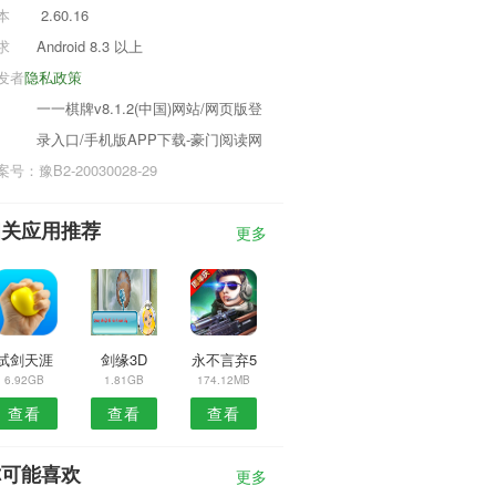
本
2.60.16
求
Android 8.3 以上
发者
隐私政策
一一棋牌v8.1.2(中国)网站/网页版登
录入口/手机版APP下载-豪门阅读网
号：豫B2-20030028-29
相关应用推荐
更多
试剑天涯
剑缘3D
永不言弃5
6.92GB
1.81GB
174.12MB
查看
查看
查看
你可能喜欢
更多