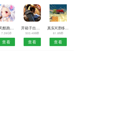
天天酷跑美食节2022
开箱子出金游戏
真实X漂移赛车
7.39GB
503.49MB
81.8MB
查看
查看
查看