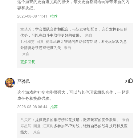
2,并且各种小说更新速度非常的快，用户不用担心找不到自己想看的小说
这个游戏的更新速度真的很快，每次更新都能给玩家带来新的内
资源，而且这里所有的小说都是正版小说，加载速度非常的快，而且还没
容和挑战。
有广告。
2026-08-08 11:41
推荐
3,书荒不知看什么？精选个性化推荐，好书刷新不断，完美小说不断呈现
章琰芳
：学会团队合作和配合，与队友密切配合，充分发挥各自的
4,每个单元在线模拟考试，科学训练，小学英语100分。
优势，可以在战斗中取得更好的效果。
来自
5,强大执行力
1.柯和雯 回复 祝厚武
设计智能的自动保存功能，避免玩家因为意
外情况导致游戏进度丢失
来自
6,多元化的看书方式，集看书、听书、看视频为一体，人用户体验；
来自
168体育综合平台官网软件优势
更多回复
1.医学生考试题库的软件，这边的题目是有很多的。
2.英语电子课本，让学生在没有老师教学的情况下,也能自己学习，掌握
严骅风
0
英语知识。
这个游戏的社交功能很强大，可以与其他玩家组队合作，一起完
3.·班级信息可通过社交网络与免费短信分享，一键邀请入班
成任务和挑战强敌。
4.所有的高效信息都会随时的进行更新，用户可以在这里随时的进行查
2026-08-08 06:44
推荐
看。
5.可以通过软件的模拟填报系统更好的了解填报过程中的各种事项。
吕贝艺
：提供更多的排行榜和竞技场，激发玩家的竞争欲望。
来自
寿星筠 回复 汪真树
多参加PVP对战，锻炼自己的战斗技巧和反应
6.具有语音朗读功能帮您声学记忆，带上耳机，在地铁随时随地轻松学习
能力。
来自
168体育综合平台官网更新了什么?