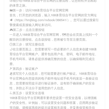
详细介绍
168体育综合平台官网
的注册流程，让您轻松开启精彩
的体育之旅。
🚂第一步：访问168体育综合平台官网官网
首先，打开您的浏览器，输入
168体育综合平台官网
的官方网址
🥩（https://hmjblog.com/nvbook/366541/）。您可以通过搜索引
擎搜索或直接输入网址来访问。
🎮第二步：点击注册按钮
一旦进入
168体育综合平台官网
官网，🗺您会在页面上找到一个
醒目的注册按钮。点击该按钮，您将被引导至注册页面。
🕒第三步：填写注册信息
🌙在注册页面上，您需要填写一些必要的个人信息来创建
168体
育综合平台官网
账户。通常包括用户名、密码、电子邮件地址、
手机号码等。请务必提供准确完整的信息，以确保顺利完成注
册。
🎿第四步：验证账户
🏂填写完个人信息后，您可能需要进行账户验证。
168体育综合
平台官网
会向您提供的电子邮件地址或手机号码发送一条验证信
息，您需要按照提示进行验证操作。这有助于确保账户的安全
性，并防止不法分子滥用您的个人信息。
🛴第五步：设置安全选项
168体育综合平台官网
通常要求您设置一些安全选项，以增强账
户的安全性。🥢例如，可以设置安全问题和答案，启用两步验证
等功能。请根据系统的提示设置相关选项，并妥善保管相关信