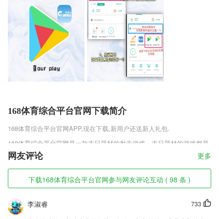
168体育综合平台官网下载简介
168体育综合平台官网
APP,现在下载,新用户还送新人礼包.
168体育综合平台官网是一款末日题材的射击游戏，末日题材的游戏都是
打僵尸的玩法，如果玩家们想要体验打僵尸的快感那就一定要来体验这款
网友评论
更多
游戏，面对满上遍野的僵尸狂潮不能有任何的退缩，射击僵尸的快感能够
让玩家们瞬间释放压力，这个真是个解压的好帮手哦。
下载168体育综合平台官网参与网友评论互动 ( 98 条 )
168体育综合平台官网软件特色
李淑睿
733
1,医院挂号在线预约，无需排队等待，提前2周放号不怕缺号。