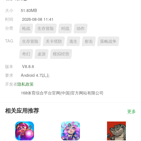
大小
51.83MB
时间
2026-08-08 11:41
分类
枪战
生存冒险
对战
动作
TAG
生存冒险
关卡塔防
逃生
射击
策略战争
奇幻
桌游
模拟经营
版本
V8.8.6
要求
Android 4.7以上
开发者
隐私政策
168体育综合平台官网(中国)官方网站有限公司
相关应用推荐
更多