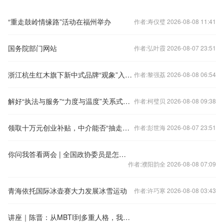
“重走鼓岭情缘路”活动在福州举办
作者:寿仪璧 2026-08-08 11:41
国务院部门网站
作者:弘叶霞 2026-08-07 23:51
浙江杭生红木旗下新中式品牌“观象”入驻东阳红木家具市场
作者:黎强荔 2026-08-08 06:54
解好“执法与服务”“力度与温度”关系式！浦东创新多元监管方式，构建执法新生态
作者:柯璧贝 2026-08-08 09:38
领取十万元创业补贴，中介能否“抽走两万”
作者:彭世海 2026-08-07 23:51
你问我答看两会 | 全国政协委员是怎样产生的？
作者:濮阳韵全 2026-08-08 07:09
青海依托国际冰壶赛大力发展冰雪运动
作者:许巧寒 2026-08-08 03:43
讲座｜陈晋：从MBTI到多重人格，我们如何定义自我？