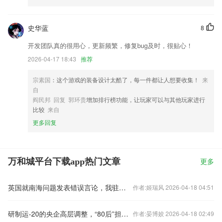
史华蓝
8
开发团队真的很用心，更新频繁，修复bug及时，很贴心！
2026-04-17 18:43
推荐
宗素国
：这个游戏的装备设计太酷了，每一件都让人想要收集！
来
自
阎民邦 回复 郭环贵
增加排行榜功能，让玩家可以与其他玩家进行
比较
来自
更多回复
万和城平台下载app热门文章
更多
英国就南海问题发表错误言论，我驻英使馆：提出严正交涉
作者:姬瑞风 2026-04-18 04:51
研制运-20的央企高层调整，“80后”担任总经理
作者:晏博姣 2026-04-18 02:49