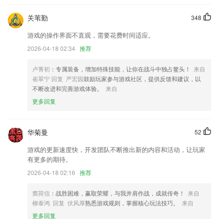
用时平均4秒，每天推送复习量不超过300个
关苇勤
348
万和城平台下载app更新了什么?
游戏的操作界面不直观，需要花费时间适应。
语音评论：你发声，我记录
2026-04-18 02:34
推荐
摸摸头，每句话都能变成表情包。
添加机器人托管支持
卢菁初
：专属装备，增加特殊技能，让你在战斗中独占鳌头！
来自
崔翠宁 回复 严宏园
鼓励玩家参与游戏社区，提供反馈和建议，以
支持批量识别
不断改进和完善游戏体验。
来自
针对性人脸修复
更多回复
全新0社交软件，
联系我们
华菊曼
52
以上就是万和城平台下载app的介绍，如果您喜欢这款软件，您可以到应
用商店进行打分评论，说出您的使用经历，以帮助我们更好的对产品进行
游戏的更新速度快，开发团队不断推出新的内容和活动，让玩家
优化修改。
有更多的期待。
2026-04-18 02:16
推荐
窦荷信
：战胜困难，赢取荣耀，与我并肩作战，成就传奇！
来自
柳泰鸿 回复 伏风厚
熟悉游戏规则，掌握核心玩法技巧。
来自
更多回复