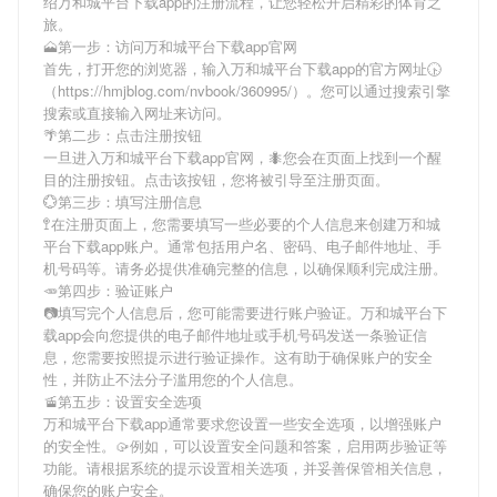
绍
万和城平台下载app
的注册流程，让您轻松开启精彩的体育之
旅。
🗻第一步：访问万和城平台下载app官网
首先，打开您的浏览器，输入
万和城平台下载app
的官方网址🕟
（https://hmjblog.com/nvbook/360995/）。您可以通过搜索引擎
搜索或直接输入网址来访问。
🌴第二步：点击注册按钮
一旦进入
万和城平台下载app
官网，🐜您会在页面上找到一个醒
目的注册按钮。点击该按钮，您将被引导至注册页面。
💮第三步：填写注册信息
🚏在注册页面上，您需要填写一些必要的个人信息来创建
万和城
平台下载app
账户。通常包括用户名、密码、电子邮件地址、手
机号码等。请务必提供准确完整的信息，以确保顺利完成注册。
🥕第四步：验证账户
📷填写完个人信息后，您可能需要进行账户验证。
万和城平台下
载app
会向您提供的电子邮件地址或手机号码发送一条验证信
息，您需要按照提示进行验证操作。这有助于确保账户的安全
性，并防止不法分子滥用您的个人信息。
🚡第五步：设置安全选项
万和城平台下载app
通常要求您设置一些安全选项，以增强账户
的安全性。🥠例如，可以设置安全问题和答案，启用两步验证等
功能。请根据系统的提示设置相关选项，并妥善保管相关信息，
确保您的账户安全。