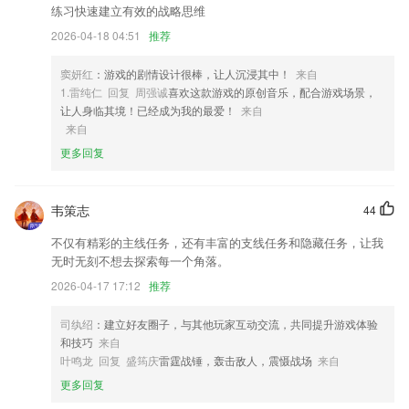
2,、是直接将文件创建到桌面上哟，这样随时想看打开就可以看了，不用
练习快速建立有效的战略思维
再文件夹找半天；
2026-04-18 04:51
推荐
3,阅读热文的同时2265用户也看到了你的项目产品的宣传页，这就实现了
新闻软件的广告推广效果。
窦妍红
：游戏的剧情设计很棒，让人沉浸其中！
来自
4,支持多种文件格式，WORD/PPT/EXCEL/PDF/图片等格式可直接打
1.雷纯仁 回复 周强诚
喜欢这款游戏的原创音乐，配合游戏场景，
印。
让人身临其境！已经成为我的最爱！
来自
来自
5,新闻：最新专业医学资讯、医疗新闻，时刻了解行业动态。
更多回复
6,内置25个美图秀秀精选的lomo和可爱效果，品质保证！
万和城平台下载app软件优势
韦策志
44
1.发现：各类制式、非制式培训集中整合，等你来发现、等你来学习
不仅有精彩的主线任务，还有丰富的支线任务和隐藏任务，让我
2.提供更为创新的课堂教育方式，这些视频课程都能在线观看
无时无刻不想去探索每一个角落。
3.·考试政策、题型变化、考试动态和考点汇总指南
2026-04-17 17:12
推荐
4.海量题库免费做，一键登录长期免费。
司纨绍
：建立好友圈子，与其他玩家互动交流，共同提升游戏体验
5.拼音严重影响孩子学前培养好的阅读习惯，当孩子拿到任何一本标有拼
和技巧
来自
音的儿童读物，都能利用“所识的汉字”以及“拼音”独立的进行阅读，才是
叶鸣龙 回复 盛筠庆
雷霆战锤，轰击敌人，震慑战场
来自
父母希望看到的。越早培养孩子阅读的技能，越能让您的孩子受益匪浅。
更多回复
6.记忆强化引擎智能统筹复习安排，复习正确率90%，每个单词每次复习