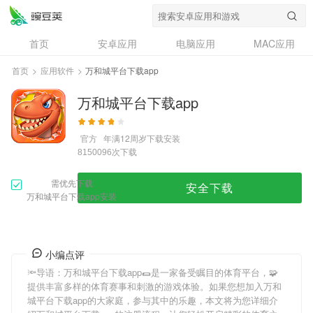
首页
安卓应用
电脑应用
MAC应用
资讯
专题
设计奖
创意应用
首页
>
应用软件
>
万和城平台下载app
问答
万和城平台下载app
官方
年满12周岁
下载安装
次下载
8150096
需优先下载
安全下载
万和城平台下载app安装
小编点评
🔦导语：
万和城平台下载app
🌯是一家备受瞩目的体育平台，🧩
提供丰富多样的体育赛事和刺激的游戏体验。如果您想加入
万和
城平台下载app
的大家庭，参与其中的乐趣，本文将为您详细介