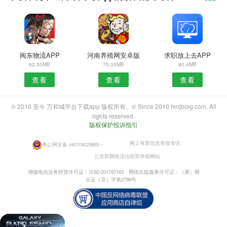
闽东物流APP
河南养殖网安卓版
求职放上去APP
62.53MB
75.35MB
90.4MB
查看
查看
查看
© 2010 至今 万和城平台下载app 版权所有。© Since 2010 hmjblog.com. All
rights reserved.
版权保护投诉指引
网上有害信息举报专区
粤公网安备 440106029885
・
公安部网络违法犯罪举报网站
增值电信业务经营许可证：京B2-201797163
网络出版服务许可证：（署）网
出证（京）字第2799号