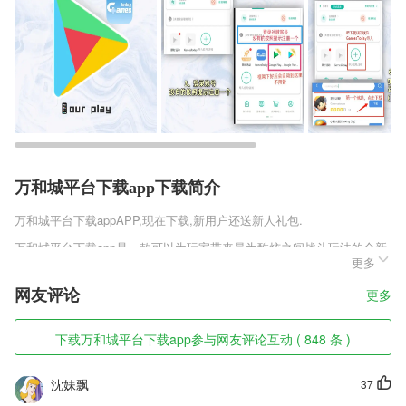
万和城平台下载app下载简介
万和城平台下载app
APP,现在下载,新用户还送新人礼包.
万和城平台下载app是一款可以为玩家带来最为酷炫之间战斗玩法的全新
更多
仙侠类角色扮演手机游戏，主打玩家之间的战斗，你同字啊游戏中任意的
地点和对手展开一场热血激昂的战斗。丰富的职业和不同的技能为玩家带
网友评论
更多
来了更多的选择，每一个不同的战斗模式更是让你在这里体验全新的战斗
体验。
下载万和城平台下载app参与网友评论互动 ( 848 条 )
万和城平台下载app软件特色
1,清晰简洁的游戏界面，优质的学习界面，超多的学前汉字；
沈妹飘
37