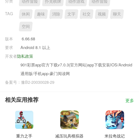
分类
动作冒险
扑克棋牌
动作游戏
动作冒险
TAG
休闲
趣味
消除
文字
社交
视频
聊天
空间
版本
6.66.68
要求
Android 8.1 以上
开发者
隐私政策
901彩票app官方下载v7.0.3(官方网站)app下载安装IOS/Android
通用版/手机app-豪门阅读网
备案号：豫B2-20030028-29
相关应用推荐
更多
重力之手
减压玩具模拟器
米拉奇战记