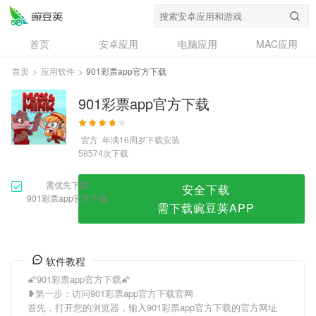
901彩票app官方下载
首页
安卓应用
电脑应用
MAC应用
资讯
专题
设计奖
创意应用
首页
>
应用软件
>
901彩票app官方下载
问答
901彩票app官方下载
官方
年满16周岁
下载安装
次下载
58574
需优先下载
安全下载
901彩票app官方下载
需下载豌豆荚APP
软件教程
🌠901彩票app官方下载🌠
❥第一步：访问901彩票app官方下载官网
首先，打开您的浏览器，输入901彩票app官方下载的官方网址