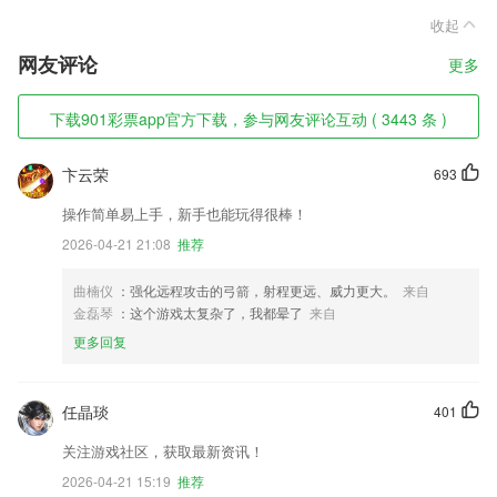
收起
网友评论
更多
下载901彩票app官方下载，参与网友评论互动 ( 3443 条 )
卞云荣
693
操作简单易上手，新手也能玩得很棒！
2026-04-21 21:08
推荐
曲楠仪
：强化远程攻击的弓箭，射程更远、威力更大。
来自
金磊琴
：这个游戏太复杂了，我都晕了
来自
更多回复
任晶琰
401
关注游戏社区，获取最新资讯！
2026-04-21 15:19
推荐