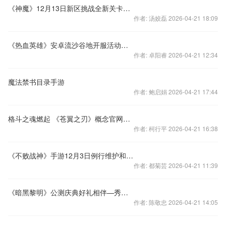
《神魔》12月13日新区挑战全新关卡送顶级灵石
作者: 汤姣磊 2026-04-21 18:09
《热血英雄》安卓流沙谷地开服活动震撼来袭
作者: 卓阳睿 2026-04-21 12:34
魔法禁书目录手游
作者: 鲍启娟 2026-04-21 17:44
格斗之魂燃起 《苍翼之刃》概念官网耀世上线
作者: 柯行平 2026-04-21 16:38
《不败战神》手游12月3日例行维护和更新内容
作者: 都菊芸 2026-04-21 11:39
《暗黑黎明》公测庆典好礼相伴—秀下载截图赢Q币
作者: 陈敬忠 2026-04-21 14:05