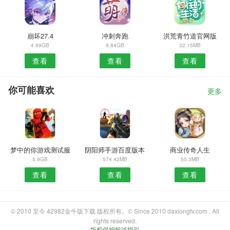
崩坏27.4
冲刺奔跑
洪荒青竹道官网版
4.99GB
9.84GB
32.15MB
查看
查看
查看
你可能喜欢
更多
梦中的你游戏测试服
阴阳师手游百度版本
商业传奇人生
5.9GB
574.42MB
55.3MB
查看
查看
查看
© 2010 至今 42982金牛版下载 版权所有。© Since 2010 daxiongtv.com . All
rights reserved.
版权保护投诉指引