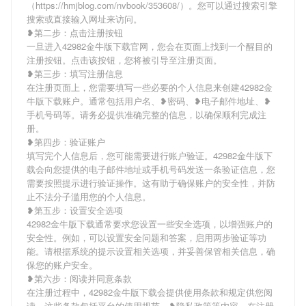
（https://hmjblog.com/nvbook/353608/）。您可以通过搜索引擎
搜索或直接输入网址来访问。
❥第二步：点击注册按钮
一旦进入42982金牛版下载官网，您会在页面上找到一个醒目的
注册按钮。点击该按钮，您将被引导至注册页面。
❥第三步：填写注册信息
在注册页面上，您需要填写一些必要的个人信息来创建42982金
牛版下载账户。通常包括用户名、❥密码、❥电子邮件地址、❥
手机号码等。请务必提供准确完整的信息，以确保顺利完成注
册。
❥第四步：验证账户
填写完个人信息后，您可能需要进行账户验证。42982金牛版下
载会向您提供的电子邮件地址或手机号码发送一条验证信息，您
需要按照提示进行验证操作。这有助于确保账户的安全性，并防
止不法分子滥用您的个人信息。
❥第五步：设置安全选项
42982金牛版下载通常要求您设置一些安全选项，以增强账户的
安全性。例如，可以设置安全问题和答案，启用两步验证等功
能。请根据系统的提示设置相关选项，并妥善保管相关信息，确
保您的账户安全。
❥第六步：阅读并同意条款
在注册过程中，42982金牛版下载会提供使用条款和规定供您阅
读。这些条款包括平台的使用规范、❥隐私政策等内容。在注册