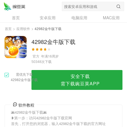
42982金牛版下载
首页
安卓应用
电脑应用
MAC应用
资讯
专题
设计奖
创意应用
首页
>
应用软件
>
42982金牛版下载
问答
42982金牛版下载
官方
年满16周岁
次下载
50348
需优先下载
安全下载
42982金牛版下载
需下载豌豆荚APP
软件教程
🌆42982金牛版下载🌆
❥第一步：访问42982金牛版下载官网
首先，打开您的浏览器，输入42982金牛版下载的官方网址