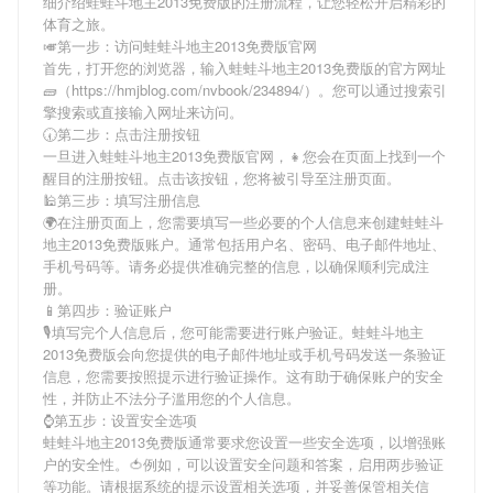
细介绍
蛙蛙斗地主2013免费版
的注册流程，让您轻松开启精彩的
体育之旅。
🎺第一步：访问蛙蛙斗地主2013免费版官网
首先，打开您的浏览器，输入
蛙蛙斗地主2013免费版
的官方网址
🧱（https://hmjblog.com/nvbook/234894/）。您可以通过搜索引
擎搜索或直接输入网址来访问。
🕢第二步：点击注册按钮
一旦进入
蛙蛙斗地主2013免费版
官网，👧您会在页面上找到一个
醒目的注册按钮。点击该按钮，您将被引导至注册页面。
🕌第三步：填写注册信息
🌍在注册页面上，您需要填写一些必要的个人信息来创建
蛙蛙斗
地主2013免费版
账户。通常包括用户名、密码、电子邮件地址、
手机号码等。请务必提供准确完整的信息，以确保顺利完成注
册。
📱第四步：验证账户
🎙填写完个人信息后，您可能需要进行账户验证。
蛙蛙斗地主
2013免费版
会向您提供的电子邮件地址或手机号码发送一条验证
信息，您需要按照提示进行验证操作。这有助于确保账户的安全
性，并防止不法分子滥用您的个人信息。
⌚️第五步：设置安全选项
蛙蛙斗地主2013免费版
通常要求您设置一些安全选项，以增强账
户的安全性。🍅例如，可以设置安全问题和答案，启用两步验证
等功能。请根据系统的提示设置相关选项，并妥善保管相关信