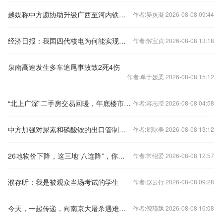
越媒称中方愿协助升级广西至河内铁路交通，外交部回应
作者:晏炎凝 2026-08-08 09:44
经济日报：我国四代核电为何能实现领跑
作者:解宝贞 2026-08-08 13:18
泉南高速发生多车追尾事故致2死4伤
作者:单于媛柔 2026-08-08 15:12
“北上广深”二手房交易回暖，年底楼市怎样看？
作者:容志滢 2026-08-08 04:58
中方加强对尿素和磷酸铵的出口管制？外交部回应
作者:屈咏美 2026-08-08 13:12
26地物价下降，这三地“八连降”，你家呢？
作者:常绍爱 2026-08-08 12:57
濮存昕：我是被观众当场考试的学生
作者:赵云行 2026-08-08 09:28
今天，一起传递，向南京大屠杀遇难同胞致哀！
作者:倪瑾飘 2026-08-08 16:08