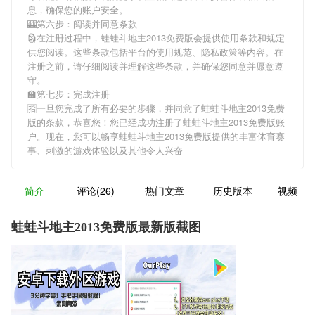
息，确保您的账户安全。
🎰第六步：阅读并同意条款
🗿在注册过程中，
蛙蛙斗地主2013免费版
会提供使用条款和规定
供您阅读。这些条款包括平台的使用规范、隐私政策等内容。在
注册之前，请仔细阅读并理解这些条款，并确保您同意并愿意遵
守。
🏫第七步：完成注册
🈯一旦您完成了所有必要的步骤，并同意了
蛙蛙斗地主2013免费
版
的条款，恭喜您！您已经成功注册了蛙蛙斗地主2013免费版账
户。现在，您可以畅享
蛙蛙斗地主2013免费版
提供的丰富体育赛
事、刺激的游戏体验以及其他令人兴奋
简介
评论(26)
热门文章
历史版本
视频
蛙蛙斗地主2013免费版最新版截图