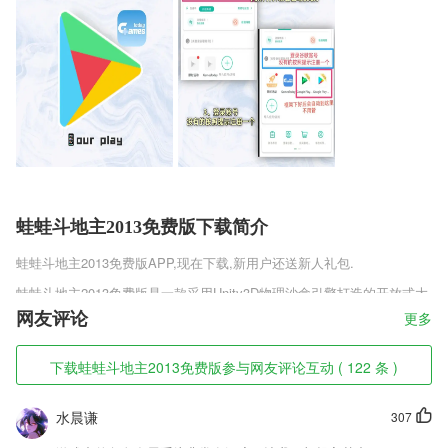
蛙蛙斗地主2013免费版下载简介
蛙蛙斗地主2013免费版
APP,现在下载,新用户还送新人礼包.
蛙蛙斗地主2013免费版是一款采用Unity3D物理沙盒引擎打造的开放式大
型仙侠冒险探索手游，游戏采用极致的AI算法自由生成游戏边境，每个玩
网友评论
更多
家都能在这里欣赏到电脑生成的“鬼斧神工”，在这里自由探索新的地图区
域，隐藏在重重黑暗中的神秘遗迹等着你的一一探寻，拯救被怪物包围之
下载蛙蛙斗地主2013免费版参与网友评论互动 ( 122 条 )
处，铸造你的成仙之路。
蛙蛙斗地主2013免费版软件特色
水晨谦
307
1,【超大书架】书架包含自带图书、最近阅读等图书