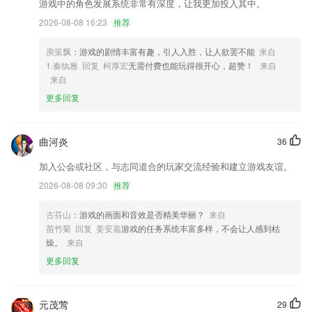
游戏中的角色发展系统非常有深度，让我更加投入其中。
2,每天仅需30分钟练习加指导，
2026-08-08 16:23
推荐
3,支持按小说名称和作者名称搜索小说。
庾策飘
：游戏的剧情丰富有趣，引人入胜，让人欲罢不能
来自
4,离线收听节省流量，高速批量无限下载，便于随时随地学英语。
1.秦纨雅 回复 柯厚宏
无需付费也能玩得很开心，超赞！
来自
5,【线下考试】学生通过人脸识别进入考场，确保考生的人证相符，杜绝
来自
替考现象。
更多回复
6,支持交易记录、计费记录查询
蛙蛙斗地主2013免费版软件优势
曲河炎
36
1.提供优质详细的练习题目解析过程及解题思路，快速诊断考点掌握情
加入公会或社区，与志同道合的玩家交流经验和建立游戏友谊。
况，全面了解考点学习的方法
2026-08-08 09:30
推荐
2.强大的考试模拟支持应用，让正在准备考试的你可以有个更好的刷题软
件。
古芬山
：游戏的画面和音效是否精美华丽？
来自
3.错题整理，还会通过建立专属错题集的方式，方便用户对各种知识点进
苗竹菊 回复 姜安嘉
游戏的任务系统丰富多样，不会让人感到枯
行复习。
燥。
来自
更多回复
4.通过简单的语音反馈和纠正，你的口语就会变得像外国人一样
5.：专注于传授知识，无边界教学打造高效课堂
6.专业学习芬兰语老师，多年留国学习，掌握很多学习的方法。
元茂莺
29