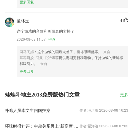
更多回复
童林玉
4
这个游戏的音效和画面真的太棒了
2026-08-08 11:57
推荐
司马飞媚
：这个游戏的画质太差了，看得眼睛都疼。
来自
慕容妍姣 回复 公冶娥蕊
提供定期更新和活动，保持游戏的新鲜感
和吸引力。
来自
更多回复
蛙蛙斗地主2013免费版热门文章
更多
外逃人员李文生回国投案
作者:毛琪峰 2026-08-08 16:23
环球时报社评：中越关系再上“新高度”令人期待
作者:翟洋达 2026-08-08 07:02