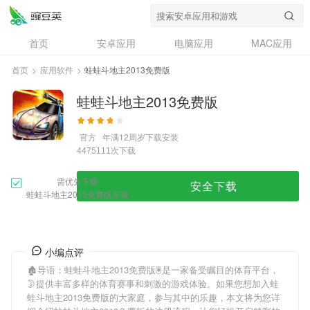
首页
安卓应用
电脑应用
MAC应用
资讯
专题
设计奖
创意应用
首页
>
应用软件
>
蛙蛙斗地主2013免费版
问答
蛙蛙斗地主2013免费版
官方
年满12周岁
下载安装
次下载
4475111
需优先下载
安全下载
蛙蛙斗地主2013免费版安装
小编点评
🏚导语：
蛙蛙斗地主2013免费版
🖲是一家备受瞩目的体育平台，
🌛提供丰富多样的体育赛事和刺激的游戏体验。如果您想加入
蛙
蛙斗地主2013免费版
的大家庭，参与其中的乐趣，本文将为您详