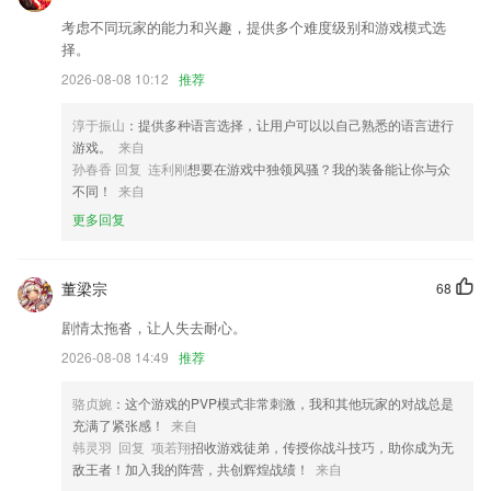
蛙蛙斗地主2013免费版更新了什么?
考虑不同玩家的能力和兴趣，提供多个难度级别和游戏模式选
择。
修复连接搜索不到问题；
2026-08-08 10:12
推荐
安全加固优化
修复横屏滑动坐标问题；
淳于振山
：提供多种语言选择，让用户可以以自己熟悉的语言进行
游戏。
来自
优化ui，阅读界面更清爽。
孙春香 回复 连利刚
想要在游戏中独领风骚？我的装备能让你与众
支持四分屏查看门店视频。
不同！
来自
更多回复
修复部分已知问题，更新隐私政策
联系我们
以上就是蛙蛙斗地主2013免费版的介绍，如果您喜欢这款软件，您可以
董梁宗
68
到应用商店进行打分评论，说出您的使用经历，以帮助我们更好的对产品
进行优化修改。
剧情太拖沓，让人失去耐心。
2026-08-08 14:49
推荐
骆贞婉
：这个游戏的PVP模式非常刺激，我和其他玩家的对战总是
充满了紧张感！
来自
韩灵羽 回复 项若翔
招收游戏徒弟，传授你战斗技巧，助你成为无
敌王者！加入我的阵营，共创辉煌战绩！
来自