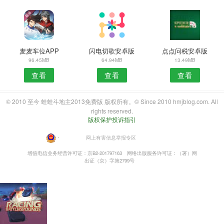
麦麦车位APP
闪电切歌安卓版
点点问税安卓版
96.45MB
64.94MB
13.49MB
查看
查看
查看
© 2010 至今 蛙蛙斗地主2013免费版 版权所有。© Since 2010 hmjblog.com. All
rights reserved.
版权保护投诉指引
・
网上有害信息举报专区
增值电信业务经营许可证：京B2-201797163
网络出版服务许可证：（署）网
出证（京）字第2799号