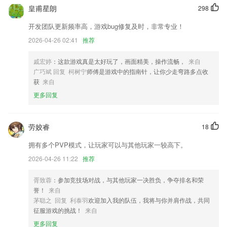
适配64位系统，优化听书
皇甫星朗
298
「新增」酒店首页，热门目的地top10酒店推荐
开发团队更新频率高，游戏bug修复及时，非常专业！
开发商：福建蓝滴出行股份有限公司
2026-04-26 02:41
推荐
【优化】语音新闻播放器颜值提升。
戚宏婷
：这款游戏真是太好玩了，画面精美，操作流畅，
来自
联系我们
广巧斌 回复 柯树宁
师傅是游戏中的指南针，让你少走弯路多点收
以上就是皇冠彩票app下载的介绍，如果您喜欢这款软件，您可以到应用
获
来自
商店进行打分评论，说出您的使用经历，以帮助我们更好的对产品进行优
更多回复
化修改。
劳姣睿
18
拥有多个PVP模式，让玩家可以与其他玩家一较高下。
2026-04-26 11:22
推荐
胥致蓉
：参加竞技场对战，与其他玩家一决胜负，争夺排名和荣
誉！
来自
茅聪之 回复 利泰羽
欢迎加入我的队伍，我将与你并肩作战，共同
征服游戏的挑战！
来自
更多回复