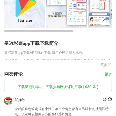
皇冠彩票app下载下载简介
皇冠彩票app下载
APP,现在下载,新用户还送新人礼包.
皇冠彩票app下载是一款可以让玩家在游戏中体验最为热血战斗的全新传
更多
奇类角色扮演手机游戏，你将在手机上重游玛法大陆，熟悉的场景将会重
燃玩家的热血。经典的红名、攻沙、一刀999悉数回归，你将在游戏中体
网友评论
更多
验最经典的传奇玩法，享受全新的游戏乐趣。
皇冠彩票app下载软件特色
下载皇冠彩票app下载参与网友评论互动 ( 980 条 )
1,【AI智能学】
武婵冰
39
2,线上还有最新的资讯，喜欢阅读的2265用户可以来体验足不出户也能知
晓外面的事件。
游戏的角色设定很有个性，每一个角色都有自己独特的技能和特
3,有语音播报功能，方便收听，并且有多种语言可以挑选；
点。玩家可以根据自己的喜好选择角色