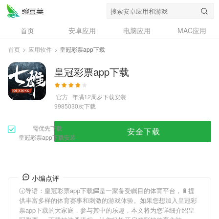
首页
安卓应用
电脑应用
MAC应用
资讯
专题
设计奖
创意应用
首页
>
应用软件
>
皇冠彩票app下载
问答
皇冠彩票app下载
官方
年满12周岁
下载安装
次下载
9985030
需优先下载
安全下载
皇冠彩票app下载安装
小编点评
🕢导语：
皇冠彩票app下载
🥓是一家备受瞩目的体育平台，🔋提
供丰富多样的体育赛事和刺激的游戏体验。如果您想加入
皇冠彩
票app下载
的大家庭，参与其中的乐趣，本文将为您详细介绍
皇