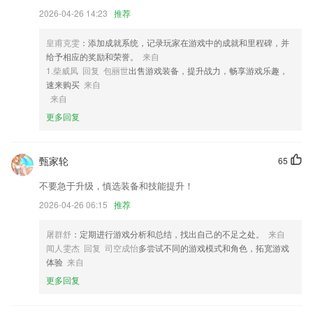
2026-04-26 14:23
推荐
4,准确直观的数据，提高资源利用率，合作、互利、共赢；
5,放心在线互动起来，交通线路什么的提供还是比较全面不要错过了；
皇甫克雯
：添加成就系统，记录玩家在游戏中的成就和里程碑，并
6,事件时间倒序计时
给予相应的奖励和荣誉。
来自
1.柴威凤 回复 包丽世
出售游戏装备，提升战力，畅享游戏乐趣，
皇冠彩票app下载软件优势
速来购买
来自
来自
1.·你的学习需求上面基本都可以满足，在线使用和体验
更多回复
2.童声朗读，内容全面，包含注音。
3.【3】支持收藏功能，一键收藏书本答案和考试试卷；
甄家轮
65
4.结合儿童的认知和学习特点，自主研发并编排了一套适合孩子学习的课
程结构，让孩子快乐的学习并掌握知识点。
不要急于升级，慎选装备和技能提升！
5.生活小工具一应俱全，多重功能
2026-04-26 06:15
推荐
6.专业教师为你授课，对不同年级不同班级明确的分类；
屠群舒
：定期进行游戏分析和总结，找出自己的不足之处。
来自
皇冠彩票app下载更新了什么?
闻人雯杰 回复 司空成怡
多尝试不同的游戏模式和角色，拓宽游戏
体验
来自
小程序微商城订单发货前可编辑商品信息
更多回复
【】大额打赏角色，即可得白银黄金大盟，亦可得角色卡牌署名d=(￣▽
￣)b