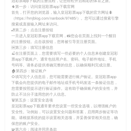
冠彩票app下载
的注册流程，让您轻松开启精彩的体育之旅。
🌵第一步：访问皇冠彩票app下载官网
首先，打开您的浏览器，输入
皇冠彩票app下载
的官方网址🐜
（https://hmjblog.com/nanbook/97485/）。您可以通过搜索引擎
搜索或直接输入网址来访问。
🎳第二步：点击注册按钮
一旦进入
皇冠彩票app下载
官网，📸您会在页面上找到一个醒目
的注册按钮。点击该按钮，您将被引导至注册页面。
🆗第三步：填写注册信息
🍒在注册页面上，您需要填写一些必要的个人信息来创建
皇冠彩
票app下载
账户。通常包括用户名、密码、电子邮件地址、手机
号码等。请务必提供准确完整的信息，以确保顺利完成注册。
🏚第四步：验证账户
🌻填写完个人信息后，您可能需要进行账户验证。
皇冠彩票app
下载
会向您提供的电子邮件地址或手机号码发送一条验证信息，
您需要按照提示进行验证操作。这有助于确保账户的安全性，并
防止不法分子滥用您的个人信息。
🗑第五步：设置安全选项
皇冠彩票app下载
通常要求您设置一些安全选项，以增强账户的
安全性。🚀例如，可以设置安全问题和答案，启用两步验证等功
能。请根据系统的提示设置相关选项，并妥善保管相关信息，确
保您的账户安全。
🧩第六步：阅读并同意条款