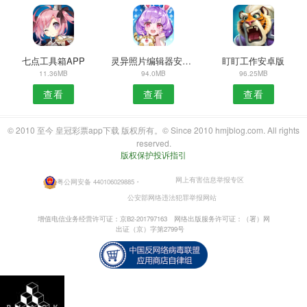
七点工具箱APP
灵异照片编辑器安卓版
盯盯工作安卓版
11.36MB
94.0MB
96.25MB
查看
查看
查看
© 2010 至今 皇冠彩票app下载 版权所有。© Since 2010 hmjblog.com. All rights
reserved.
版权保护投诉指引
网上有害信息举报专区
粤公网安备 440106029885
・
公安部网络违法犯罪举报网站
增值电信业务经营许可证：京B2-201797163
网络出版服务许可证：（署）网
出证（京）字第2799号