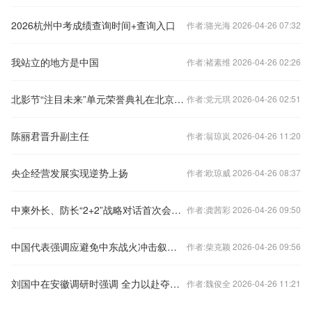
2026杭州中考成绩查询时间+查询入口
作者:骆光海 2026-04-26 07:32
我站立的地方是中国
作者:褚素维 2026-04-26 02:26
北影节“注目未来”单元荣誉典礼在北京举...
作者:党元琪 2026-04-26 02:51
陈丽君晋升副主任
作者:翁琼岚 2026-04-26 11:20
央企经营发展实现逆势上扬
作者:欧琼威 2026-04-26 08:37
中柬外长、防长“2+2”战略对话首次会议达成六点共识
作者:龚茜彩 2026-04-26 09:50
中国代表强调应避免中东战火冲击叙利亚安全稳定
作者:柴克颖 2026-04-26 09:56
刘国中在安徽调研时强调 全力以赴夺取夏粮丰收 全面打牢秋粮生产基础
作者:魏俊全 2026-04-26 11:21