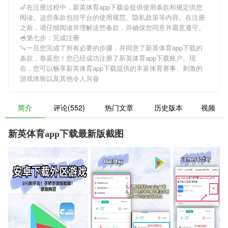
🎷在注册过程中，
新英体育app下载
会提供使用条款和规定供您
阅读。这些条款包括平台的使用规范、隐私政策等内容。在注册
之前，请仔细阅读并理解这些条款，并确保您同意并愿意遵守。
🥣第七步：完成注册
🔪一旦您完成了所有必要的步骤，并同意了
新英体育app下载
的
条款，恭喜您！您已经成功注册了新英体育app下载账户。现
在，您可以畅享
新英体育app下载
提供的丰富体育赛事、刺激的
游戏体验以及其他令人兴奋
简介
评论(552)
热门文章
历史版本
视频
新英体育app下载最新版截图