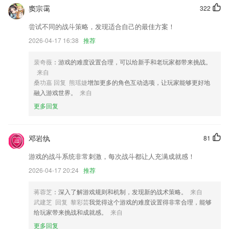
患者经过预问诊后，快速与医生建立沟通
窦宗霭
322
更新用户服务协议；
尝试不同的战斗策略，发现适合自己的最佳方案！
修复部分bug和优化细节体验
2026-04-17 16:38
推荐
优化核销流程
裴奇薇
：游戏的难度设置合理，可以给新手和老玩家都带来挑战。
增加代人叫车功能
来自
联系我们
桑功嘉 回复 熊瑶婕
增加更多的角色互动选项，让玩家能够更好地
以上就是新英体育app下载的介绍，如果您喜欢这款软件，您可以到应用
融入游戏世界。
来自
商店进行打分评论，说出您的使用经历，以帮助我们更好的对产品进行优
更多回复
化修改。
邓岩纨
81
游戏的战斗系统非常刺激，每次战斗都让人充满成就感！
2026-04-17 20:24
推荐
蒋蓉芝
：深入了解游戏规则和机制，发现新的战术策略。
来自
武建芝 回复 黎彩芸
我觉得这个游戏的难度设置得非常合理，能够
给玩家带来挑战和成就感。
来自
更多回复