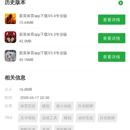
历史版本
新英体育app下载V0.4专业版
查看详情
15.44MB
新英体育app下载V4.3专业版
查看详情
42.3MB
新英体育app下载V3.5专业版
查看详情
40.16MB
相关信息
大小
16.8MB
时间
2026-04-17 22:36
分类
体育竞技
模拟
格斗街机
扑克棋牌
TAG
关卡塔防
游戏工具
模拟
动作竞技
扑克棋牌
跑酷竞速
桌游
冒险解谜