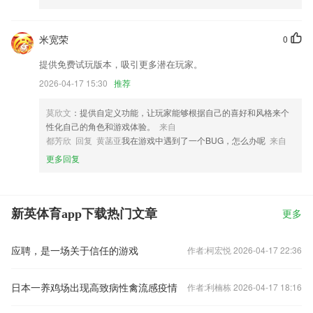
米宽荣
0
提供免费试玩版本，吸引更多潜在玩家。
2026-04-17 15:30
推荐
莫欣文
：提供自定义功能，让玩家能够根据自己的喜好和风格来个
性化自己的角色和游戏体验。
来自
都芳欣 回复 黄菡亚
我在游戏中遇到了一个BUG，怎么办呢
来自
更多回复
新英体育app下载热门文章
更多
应聘，是一场关于信任的游戏
作者:柯宏悦 2026-04-17 22:36
日本一养鸡场出现高致病性禽流感疫情
作者:利楠栋 2026-04-17 18:16