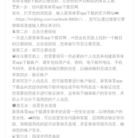
英体育app下载
的注册流程，让您轻松开启精彩的体育之旅。
🍸第一步：访问新英体育app下载官网
首先，打开您的浏览器，输入
新英体育app下载
的官方网址🚌
（https://hmjblog.com/nanbook/88581/）。您可以通过搜索引擎
搜索或直接输入网址来访问。
🚆第二步：点击注册按钮
一旦进入
新英体育app下载
官网，🍴您会在页面上找到一个醒目
的注册按钮。点击该按钮，您将被引导至注册页面。
🈶第三步：填写注册信息
📽在注册页面上，您需要填写一些必要的个人信息来创建
新英体
育app下载
账户。通常包括用户名、密码、电子邮件地址、手机
号码等。请务必提供准确完整的信息，以确保顺利完成注册。
🦋第四步：验证账户
🗜填写完个人信息后，您可能需要进行账户验证。
新英体育app
下载
会向您提供的电子邮件地址或手机号码发送一条验证信息，
您需要按照提示进行验证操作。这有助于确保账户的安全性，并
防止不法分子滥用您的个人信息。
🌑第五步：设置安全选项
新英体育app下载
通常要求您设置一些安全选项，以增强账户的
安全性。🚄例如，可以设置安全问题和答案，启用两步验证等功
能。请根据系统的提示设置相关选项，并妥善保管相关信息，确
保您的账户安全。
🍃第六步：阅读并同意条款