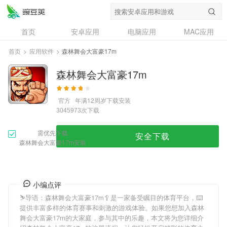
首页
安卓应用
电脑应用
MAC应用
资讯
专题
设计奖
创意应用
首页
>
应用软件
>
森林舞会大富豪17m
问答
森林舞会大富豪17m
官方
年满12周岁
下载安装
次下载
3045973
需优先下载
安全下载
森林舞会大富豪17m安装
小编点评
⛷导语：
森林舞会大富豪17m
🥄是一家备受瞩目的体育平台，⌨️
提供丰富多样的体育赛事和刺激的游戏体验。如果您想加入
森林
舞会大富豪17m
的大家庭，参与其中的乐趣，本文将为您详细介