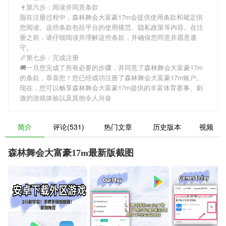
🍷第六步：阅读并同意条款
🈯在注册过程中，
森林舞会大富豪17m
会提供使用条款和规定供
您阅读。这些条款包括平台的使用规范、隐私政策等内容。在注
册之前，请仔细阅读并理解这些条款，并确保您同意并愿意遵
守。
🥖第七步：完成注册
🚚一旦您完成了所有必要的步骤，并同意了
森林舞会大富豪17m
的条款，恭喜您！您已经成功注册了森林舞会大富豪17m账户。
现在，您可以畅享
森林舞会大富豪17m
提供的丰富体育赛事、刺
激的游戏体验以及其他令人兴奋
简介
评论(531)
热门文章
历史版本
视频
森林舞会大富豪17m最新版截图