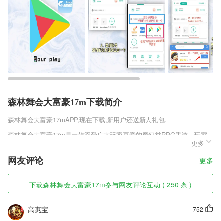
森林舞会大富豪17m下载简介
森林舞会大富豪17m
APP,现在下载,新用户还送新人礼包.
森林舞会大富豪17m是一款深受广大玩家喜爱的魔幻类RPG手游，玩家
更多
享有武士以及巫师等丰富角色人物，还有多种武器装备。自由格斗的场景
画面结合丰富的剧情故事，设立鲜明的关卡模式，玩法新颖，专为玩家量
网友评论
更多
身打造！
森林舞会大富豪17m软件特色
下载森林舞会大富豪17m参与网友评论互动 ( 250 条 )
1,课程购买功能，服务贴心。
高惠宝
752
2,(2)连一连功能(连词成句)。软件会出示相应单元的英文句子，并打顺