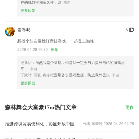
户的挑战性和长久性，以
来自
更多回复
贡香邦
6
想找个队友带我打竞技游戏，一起登上巅峰！
2026-04-28 19:30
推荐
纪儿怡
：虽然我是个菜鸟，但是我一定会努力提升自己的游戏水
平！
来自
丁豪叶 回复 冉东纪
定期备份游戏数据，防止意外丢失
来自
更多回复
森林舞会大富豪17m热门文章
更多
推进跨境贸易便利化，彰显开放中国之为
作者:凤豪玲 2026-04-29 04:25