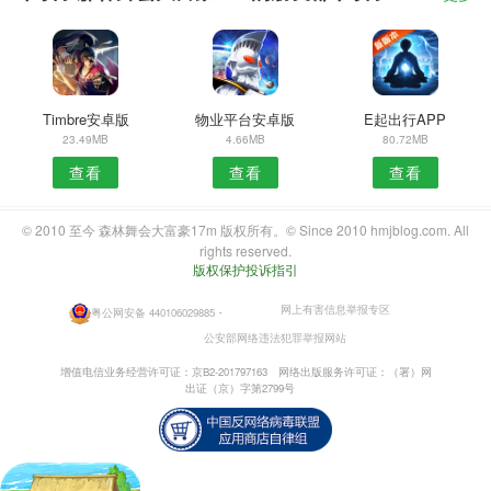
Timbre安卓版
物业平台安卓版
E起出行APP
23.49MB
4.66MB
80.72MB
查看
查看
查看
© 2010 至今 森林舞会大富豪17m 版权所有。© Since 2010 hmjblog.com. All
rights reserved.
版权保护投诉指引
网上有害信息举报专区
粤公网安备 440106029885
・
公安部网络违法犯罪举报网站
增值电信业务经营许可证：京B2-201797163
网络出版服务许可证：（署）网
出证（京）字第2799号