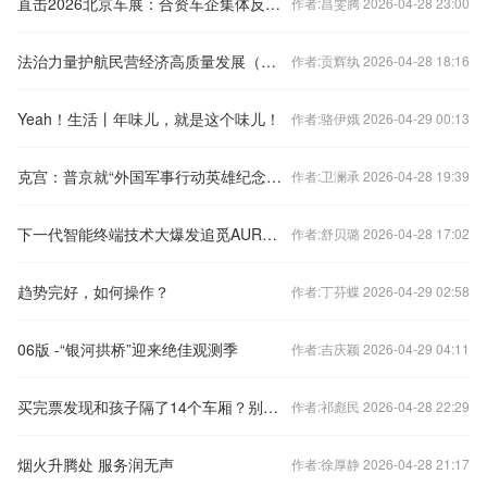
直击2026北京车展：合资车企集体反攻 格局大变
作者:昌雯腾 2026-04-28 23:00
法治力量护航民营经济高质量发展（代表之声）
作者:贡辉纨 2026-04-28 18:16
Yeah！生活丨年味儿，就是这个味儿！
作者:骆伊娥 2026-04-29 00:13
克宫：普京就“外国军事行动英雄纪念馆暨博物馆”在平壤开幕致贺
作者:卫澜承 2026-04-28 19:39
下一代智能终端技术大爆发追觅AURORA美国首秀官宣！
作者:舒贝璐 2026-04-28 17:02
趋势完好，如何操作？
作者:丁芬蝶 2026-04-29 02:58
06版 -“银河拱桥”迎来绝佳观测季
作者:吉庆颖 2026-04-29 04:11
买完票发现和孩子隔了14个车厢？别慌，试试这样做→
作者:祁彪民 2026-04-28 22:29
烟火升腾处 服务润无声
作者:徐厚静 2026-04-28 21:17