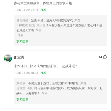
序，用户通过点击单词重新组成一句英文，并点确认，判断对错，提高学
参与大型跨服战争，体验真正的战争乐趣
生认读能力。
2026-04-29 04:25
推荐
3,能够全自动预约课程，能够在平台上边设定固定不动的教师为大伙儿订
制学习方案。
诸葛谦姬
：定期休息，避免长时间连续游戏
来自
4,看本地资讯，精彩内容随时关注。享受便捷服务，让生活办事更轻松，
1.柳威震 回复 关伊全
请问有没有人知道这个游戏的开发公司？他
发布优质媒体资源，内容更齐全。
们真是天才啊
来自
来自
5,人脸检测+AR技术。实时体验丰富特效，激发孩子学习兴趣。
更多回复
6,有时候感觉脸上干干的？不如用实时温湿度计看看实时温度，了解一下
温度湿度，这样你才可以更好的决定是否出门。或许你觉得了解户外温度
并不能代表什么，但了解舒适度完全可以为你的出行锦上添花。
邵宝贞
44
森林舞会大富豪17m软件优势
小伙伴们，快来成为我的徒弟，一起战斗吧！
1.·4位性格迥异的人工智能在线虚拟辅导老师任你挑选，他们记录你背单
2026-04-28 18:33
推荐
词过程中的每一次记忆活动，通过对这些海量信息进行分析对比，督促、
帮助、辅导你一步步完成背单词软件安排的从感觉记忆到长时记忆的全过
东亮成
：不要沉迷于游戏，合理安排时间和休息
来自
程。
贺雅兰 回复 司马倩富
学习游戏技巧，成为顶尖玩家，与好友一起
战斗，乐趣倍增！
来自
2.第二、上课专心，不分神；
更多回复
3.完全免费，无需网络，端午节畅玩
4.43家学校近10万名考生场场分享口试心得，共享40个城市76个考场考