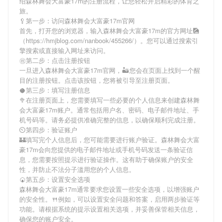
绍
森林舞会大富豪17m
的注册流程，让您轻松开启精彩的体育之
旅。
🥄第一步：访问森林舞会大富豪17m官网
首先，打开您的浏览器，输入
森林舞会大富豪17m
的官方网址🎑
（https://hmjblog.com/nanbook/455266/）。您可以通过搜索引
擎搜索或直接输入网址来访问。
㊗第二步：点击注册按钮
一旦进入
森林舞会大富豪17m
官网，🏜您会在页面上找到一个醒
目的注册按钮。点击该按钮，您将被引导至注册页面。
🥥第三步：填写注册信息
🥦在注册页面上，您需要填写一些必要的个人信息来创建
森林舞
会大富豪17m
账户。通常包括用户名、密码、电子邮件地址、手
机号码等。请务必提供准确完整的信息，以确保顺利完成注册。
⏲第四步：验证账户
🏰填写完个人信息后，您可能需要进行账户验证。
森林舞会大富
豪17m
会向您提供的电子邮件地址或手机号码发送一条验证信
息，您需要按照提示进行验证操作。这有助于确保账户的安全
性，并防止不法分子滥用您的个人信息。
🍘第五步：设置安全选项
森林舞会大富豪17m
通常要求您设置一些安全选项，以增强账户
的安全性。🍴例如，可以设置安全问题和答案，启用两步验证等
功能。请根据系统的提示设置相关选项，并妥善保管相关信息，
确保您的账户安全。