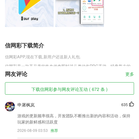
信网彩下载简介
信网彩
APP,现在下载,新用户还送新人礼包.
信网彩是一款高品质的热血传奇即时战斗类动作RPG手游，经典复古的
游戏画面，完美的复刻，热血刺激的战斗场景，跌岩起伏的全新剧情，玛
网友评论
更多
法大陆皇城争霸，让你享受史诗级的战斗，叫上你的兄弟们，一起体验这
热血的传奇世界，开启一场全新的冒险战斗之旅吧，喜欢热血沙城新龙城
下载信网彩参与网友评论互动 ( 672 条 )
战歌安卓版v1.0.1这款游戏的玩家千万不要错过，快来趣趣手游网下载
吧!
申屠枫岚
635
信网彩软件特色
游戏的更新频率很高，开发团队不断推出新的内容和活动，保持
1,国产化适配，与主流信创产品全栈适配
玩家的新鲜感和活跃度
2,【服务好】24小时人工客服，保证最热情的服务。
2026-08-09 03:53
推荐
3,高效便捷,还有高效便捷的功能都在这,提高了团队的各种不同的效率