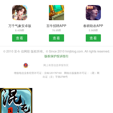
万千气象安卓版
百牛招聘APP
春耕助农APP
8.45MB
76.6MB
5.96MB
查看
查看
查看
© 2010 至今 信网彩 版权所有。© Since 2010 hmjblog.com. All rights reserved.
版权保护投诉指引
・
网上有害信息举报专区
增值电信业务经营许可证：京B2-201797163
网络出版服务许可证：（署）网
出证（京）字第2799号