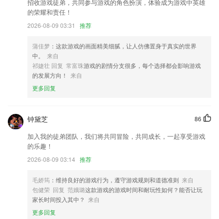
招收游戏徒弟，共同参与游戏的角色扮演，体验成为游戏中英雄
信网彩更新了什么?
的荣耀和责任！
2026-08-09 03:31
推荐
增加供应链推广模块
优化阅读体验，看书更顺畅
蒲佳梦
：这款游戏的画面精美细腻，让人仿佛置身于真实的世界
隐私合规性优化
中。
来自
祁婕壮 回复 常富珠
游戏的剧情分支很多，每个选择都会影响游戏
解决了首页推荐过于集中的问题，不过可能也会有点发散，没关系，问题
的发展方向！
来自
出现就来告诉我
更多回复
以上就是b体育登录入口app的介绍，如果您喜欢这款软件，您可以到应
用商店进行打分评论，说出您的使用经历，以帮助我们更好的对产品进行
优化修改。
钟黛芝
86
可以把一刻相册的内容分享到微博与QQ。
加入我的徒弟团队，我们将共同冒险，共同成长，一起享受游戏
联系我们
的乐趣！
以上就是信网彩的介绍，如果您喜欢这款软件，您可以到应用商店进行打
2026-08-09 03:14
推荐
分评论，说出您的使用经历，以帮助我们更好的对产品进行优化修改。
毛娇筠
：维持良好的游戏行为，遵守游戏规则和道德准则
来自
包健荣 回复 范娥璐
这款游戏的游戏时间和耐玩性如何？能否让玩
家长时间投入其中？
来自
更多回复