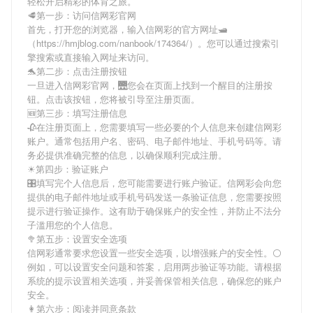
轻松开启精彩的体育之旅。
🥩第一步：访问信网彩官网
首先，打开您的浏览器，输入
信网彩
的官方网址🛥
（https://hmjblog.com/nanbook/174364/）。您可以通过搜索引
擎搜索或直接输入网址来访问。
🐬第二步：点击注册按钮
一旦进入
信网彩
官网，🌉您会在页面上找到一个醒目的注册按
钮。点击该按钮，您将被引导至注册页面。
🆕第三步：填写注册信息
🥀在注册页面上，您需要填写一些必要的个人信息来创建
信网彩
账户。通常包括用户名、密码、电子邮件地址、手机号码等。请
务必提供准确完整的信息，以确保顺利完成注册。
☀第四步：验证账户
🎛填写完个人信息后，您可能需要进行账户验证。
信网彩
会向您
提供的电子邮件地址或手机号码发送一条验证信息，您需要按照
提示进行验证操作。这有助于确保账户的安全性，并防止不法分
子滥用您的个人信息。
🥦第五步：设置安全选项
信网彩
通常要求您设置一些安全选项，以增强账户的安全性。⚪
例如，可以设置安全问题和答案，启用两步验证等功能。请根据
系统的提示设置相关选项，并妥善保管相关信息，确保您的账户
安全。
👩第六步：阅读并同意条款