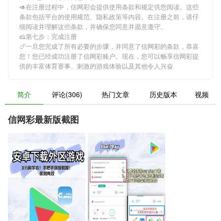
🥑在注册过程中，
信网彩
会提供使用条款和规定供您阅读。这些
条款包括平台的使用规范、隐私政策等内容。在注册之前，请仔
细阅读并理解这些条款，并确保您同意并愿意遵守。
🧀第七步：完成注册
🍗一旦您完成了所有必要的步骤，并同意了
信网彩
的条款，恭喜
您！您已经成功注册了信网彩账户。现在，您可以畅享
信网彩
提
供的丰富体育赛事、刺激的游戏体验以及其他令人兴奋
简介
评论(306)
热门文章
历史版本
视频
信网彩最新版截图