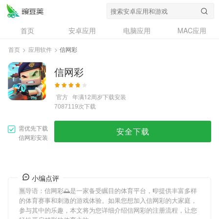
首页
安卓应用
电脑应用
MAC应用
资讯
专题
设计奖
创意应用
首页
>
应用软件
>
信网彩
问答
信网彩
官方
年满12周岁
下载安装
次下载
7087119
需优先下载
安全下载
信网彩安装
小编点评
🈚导语：
信网彩
🌅是一家备受瞩目的体育平台，🎼提供丰富多样
的体育赛事和刺激的游戏体验。如果您想加入
信网彩
的大家庭，
参与其中的乐趣，本文将为您详细介绍
信网彩
的注册流程，让您