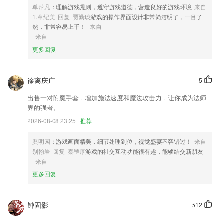
单萍凡
：理解游戏规则，遵守游戏道德，营造良好的游戏环境
来自
4,将以讲解与手势的动作分解以及视频的多种形式进行学习，总有一款适
1.章纪美 回复 贾勤琰
游戏的操作界面设计非常简洁明了，一目了
合你；
然，非常容易上手！
来自
5,优化市场应用下载速度。
来自
6,预期指导分享，不同孕期阶段专业指导，产后护理孕妈产后护理知识分
更多回复
享等；
信网彩软件优势
徐离庆广
5
1.两数加法练习、多数连加连减练习
出售一对附魔手套，增加施法速度和魔法攻击力，让你成为法师
2.有很多有趣的玩法，自由发挥你的热情，有多种独特的赚钱方式带给你
界的强者。
不一样的冲击。
2026-08-08 23:25
推荐
3.视频课程，在线观看大量课程，在家就能上课，方便快捷；
奚明园
：游戏画面精美，细节处理到位，视觉盛宴不容错过！
来自
4.随时随地可以在手机上学习成语，可以满足任何人想要学成语的冲动；
别翰岩 回复 秦罡厚
游戏的社交互动功能很有趣，能够结交新朋友
5.每周一个新故事、宝宝不腻烦。新的故事新的体验，新的学习，新的成
来自
长，每周呈送
更多回复
6.教师资格证题库内含考点练习，全国通用卷以及地区卷模拟练习，以及
按照固定考试比重的随机式的抽题的真题考场，成绩单实时记录考试数
据，一点一滴的反馈考生近期学习状态以及自我正确率的提升，大大的给
钟固影
512
予考生通过考试的信心