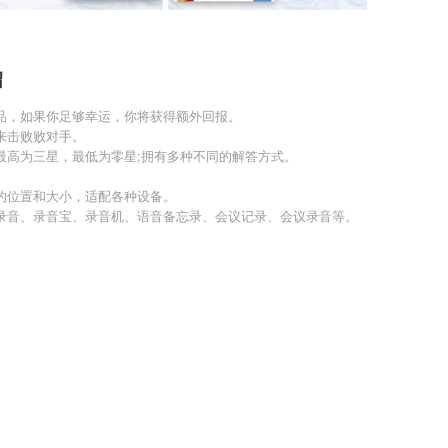
绍
品，如果你足够幸运，你将获得额外回报。
来击败败对手。
最高为三星，最低为零星;拥有多种不同的解答方式。
的位置和大小，适配各种设备。
录音、录音宝、录音机、语音备忘录、会议记录、会议录音等。