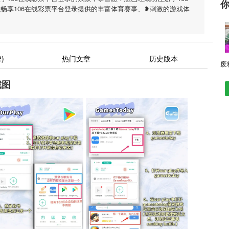
畅享106在线彩票平台登录提供的丰富体育赛事、❥刺激的游戏体
)
热门文章
历史版本
截图