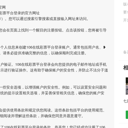
版
官网
要
线彩票平台登录的官方网址
book/14285/）。您可以通过搜索引擎搜索或直接输入网址来访问。
开
，您会在页面上找到一个醒目的注册按钮。点击该按钮，您将被引导
个人信息来创建106在线彩票平台登录账户。通常包括用户名、❥
备案
。请务必提供准确完整的信息，以确保顺利完成注册。
户验证。106在线彩票平台登录会向您提供的电子邮件地址或手机
提示进行验证操作。这有助于确保账户的安全性，并防止不法分子滥
置一些安全选项，以增强账户的安全性。例如，可以设置安全问题和
系统的提示设置相关选项，并妥善保管相关信息，确保您的账户安
录会提供使用条款和规定供您阅读。这些条款包括平台的使用规范、
仔细阅读并理解这些条款，并确保您同意并愿意遵守。
了106在线彩票平台登录的条款，恭喜您！您已经成功注册了106