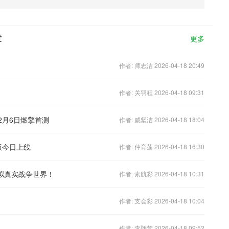
章
更多
作者: 师志洁 2026-04-18 20:49
作者: 关羽程 2026-04-18 09:31
2月6日燃擎首测
作者: 戚坚洁 2026-04-18 18:04
版今日上线
作者: 仲育莲 2026-04-18 16:30
拟真实战争世界！
作者: 索航彩 2026-04-18 10:31
作者: 支会彩 2026-04-18 10:04
作者: 李翔梵 2026-04-18 09:52