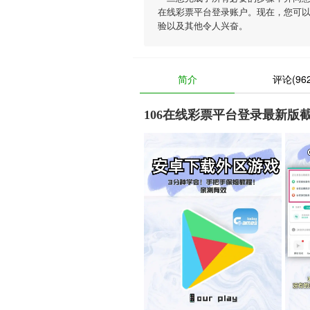
在线彩票平台登录账户。现在，您可以
验以及其他令人兴奋。
简介
评论(962
106在线彩票平台登录最新版