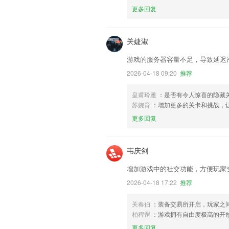
更多回复
关婕淑
游戏的服务器容量不足，导致延迟
2026-04-18 09:20
推荐
皇甫玲雅
：是否有令人惊喜的隐藏
苏婉育
：增加更多的关卡和挑战，
更多回复
韦庆剑
增加游戏中的社交功能，方便玩家
2026-04-18 17:22
推荐
关春伯
：装备交易所开启，玩家之
柏程罡
：游戏拥有自由度极高的开
更多回复