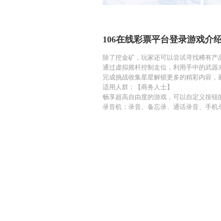
106在线彩票平台登录游戏介
除了挖金矿，玩家还可以尝试寻找稀有产
通过虚拟摇杆控制走位，利用手中的武器
完成挑战收集星星解锁更多的精彩内容，
适用人群：【商务人士】
畅享超高自由度的游戏，可以自定义按钮
录音机：录音、备忘录、通话录音、手机