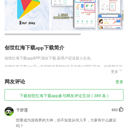
创世红海下载app下载简介
创世红海下载app
APP,现在下载,新用户还送新人礼包.
创世红海下载app是一款剧情故事绝妙非凡的修仙RPG手游。妙趣横生的
更多
闯关玩法，还有众多鲜活可爱的角色可供选择，你将在这个虚无缥缈的世
界中，努力追寻属于自己的得道成仙之路。
网友评论
更多
创世红海下载app软件特色
下载创世红海下载app参与网友评论互动 ( 389 条 )
1,打卡功能：摇一摇，出勤率up
2,到广东、香港出差，自己不会说粤语！陪2265老板去广东、香港出差怎
卞舒莲
653
么办？软件内含大量商务粤语。多会一种语言多一碗饭，不用请粤语翻
译，轻松给老板当粤语翻译。轻松增加机会来广东、香港旅游。
想要成为游戏界的大神，但不知道从何入手，大家有什么建议
3,公共下载
吗？