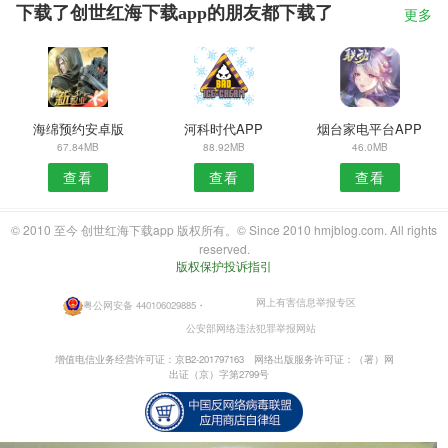
下载了创世红海下载app的朋友都下载了
更多
海绵预约安卓版
河科时代APP
烟台家电平台APP
67.84MB
88.92MB
46.0MB
查看
查看
查看
© 2010 至今 创世红海下载app 版权所有。© Since 2010 hmjblog.com. All rights
reserved.
版权保护投诉指引
网上有害信息举报专区
粤公网安备 440106029885
・
公安部网络违法犯罪举报网站
增值电信业务经营许可证：京B2-201797163
网络出版服务许可证：（署）网
出证（京）字第2799号