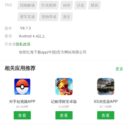
TAG
找物解谜
扑克棋牌
休闲
沙盒
模拟
赛车竞速
宠物养成
逃生
版本
V8.7.3
要求
Android 4.4以上
开发者
隐私政策
创世红海下载app(中国)官方网站有限公司
相关应用推荐
更多
对手短视频APP
记账理财安卓版
XS浏览器APP
80.26MB
6.90MB
87.18MB
查看
查看
查看