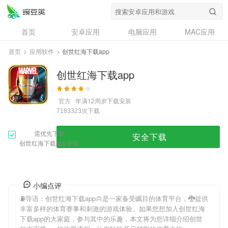
首页
安卓应用
电脑应用
MAC应用
资讯
专题
设计奖
创意应用
首页
>
应用软件
>
创世红海下载app
问答
创世红海下载app
官方
年满12周岁
下载安装
次下载
7183323
需优先下载
安全下载
创世红海下载app安装
小编点评
⛽️导语：
创世红海下载app
🙎是一家备受瞩目的体育平台，🐉提供
丰富多样的体育赛事和刺激的游戏体验。如果您想加入
创世红海
下载app
的大家庭，参与其中的乐趣，本文将为您详细介绍
创世