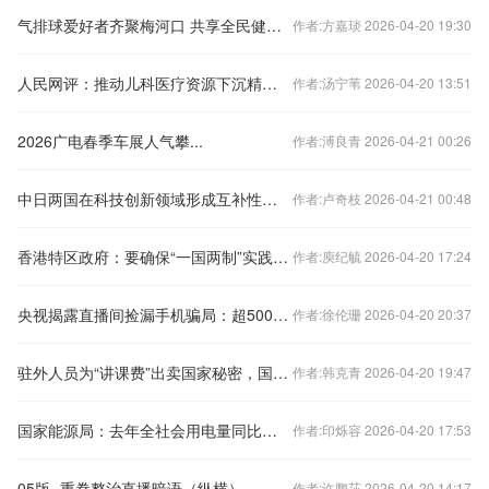
气排球爱好者齐聚梅河口 共享全民健身盛宴
作者:方嘉琰 2026-04-20 19:30
人民网评：推动儿科医疗资源下沉精准对接群众需求
作者:汤宁苇 2026-04-20 13:51
2026广电春季车展人气攀...
作者:溥良青 2026-04-21 00:26
中日两国在科技创新领域形成互补性生态
作者:卢奇枝 2026-04-21 00:48
香港特区政府：要确保“一国两制”实践行稳致远必须始终坚持“爱国者治港”
作者:庾纪毓 2026-04-20 17:24
央视揭露直播间捡漏手机骗局：超500人被骗无人报警
作者:徐伦珊 2026-04-20 20:37
驻外人员为“讲课费”出卖国家秘密，国安机关披露详情
作者:韩克青 2026-04-20 19:47
国家能源局：去年全社会用电量同比增长3.1%
作者:印烁容 2026-04-20 17:53
05版 -重拳整治直播暗语（纵横）
作者:许鹏莎 2026-04-20 14:17