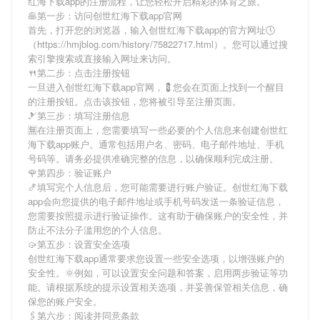
红海下载app
的注册流程，让您轻松开启精彩的体育之旅。
🥞第一步：访问创世红海下载app官网
首先，打开您的浏览器，输入
创世红海下载app
的官方网址🕔
（https://hmjblog.com/history/75822717.html）。您可以通过搜
索引擎搜索或直接输入网址来访问。
🍴第二步：点击注册按钮
一旦进入
创世红海下载app
官网，💈您会在页面上找到一个醒目
的注册按钮。点击该按钮，您将被引导至注册页面。
🎿第三步：填写注册信息
🈚在注册页面上，您需要填写一些必要的个人信息来创建
创世红
海下载app
账户。通常包括用户名、密码、电子邮件地址、手机
号码等。请务必提供准确完整的信息，以确保顺利完成注册。
🌹第四步：验证账户
🍤填写完个人信息后，您可能需要进行账户验证。
创世红海下载
app
会向您提供的电子邮件地址或手机号码发送一条验证信息，
您需要按照提示进行验证操作。这有助于确保账户的安全性，并
防止不法分子滥用您的个人信息。
🥠第五步：设置安全选项
创世红海下载app
通常要求您设置一些安全选项，以增强账户的
安全性。🌞例如，可以设置安全问题和答案，启用两步验证等功
能。请根据系统的提示设置相关选项，并妥善保管相关信息，确
保您的账户安全。
🖇第六步：阅读并同意条款