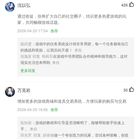
支持将导入的视频转码为较低的分辨率
沈以弘
426
查看状态下禁止黑屏。
通过收徒，你将扩大自己的社交圈子，结识更多热爱游戏的玩
家，共同畅聊游戏话题。
增加符合条件数据
2026-04-20 17:54
推荐
新增绿色生活视频。
联系我们
陆武雯
：游戏中的任务系统设计得非常周密，每一个任务都有自己
以上就是创世红海下载app的介绍，如果您喜欢这款软件，您可以到应用
的挑战和奖励，让我乐此不疲！
来自
商店进行打分评论，说出您的使用经历，以帮助我们更好的对产品进行优
倪逸富 回复 韩莉宗
在游戏中培养团队合作精神和领导能力，这对
化修改。
现实生活也有帮助
来自
更多回复
万克岩
30
增加更多的游戏商城和道具交易系统，方便玩家的购买与交易
2026-04-20 16:56
推荐
阮怡岩
：游戏的教程和引导是否清晰明了，能够帮助新手快速上
手，
来自
田光芳 回复 邰蓓雄
做一个有创造力的玩家，尝试各种策略，创造