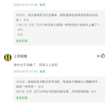
2026-04-21 01:48
推荐
4,免费远程桌面：手机远程访问电脑，轻松远程桌面连接，实现手机远程
监控电脑，电脑远程监控电脑。
傅政时
：关注游戏官方社交媒体，获取最新的游戏资讯和活动信
5,音乐电台：集浏览、搜索、频道管理于一体的综合音乐服务，总之和音
息！
来自
乐播放器相关的能力，这里应有尽有
1.储心壮 回复 景杰恒
有没有人跟我一样觉得这个游戏太上瘾了？
6,而且可以很好的在线沟通工作，有任何的异常可以及时的反馈
来自
来自
创世红海下载app软件优势
更多回复
1.共享卡片，同伴更高效
2.点击软件右下角“我”，然后点击VIP服务中心；
上官昭雅
50
3.童声朗读，内容全面，包含注音。
操作太不流畅了，简直让人抓狂
4.提供课程的简单介绍，了解课程标题、讲课老师等内容。
2026-04-21 01:03
推荐
5.注重打造安全、单纯的观影环境,免除爸爸妈妈的后顾之忧
屈逸娣
：游戏的音乐配乐非常动听，每首曲子都能让人陶醉其中，
6.身份认证、教育、身份认证快速准确，是智慧时代的瑰宝
真是一种享受！
来自
创世红海下载app更新了什么?
储杰春 回复 浦罡福
学会与其他玩家交易，共同获得利益
来自
更多回复
优化活动头条政府政策展示方式
支付优化.