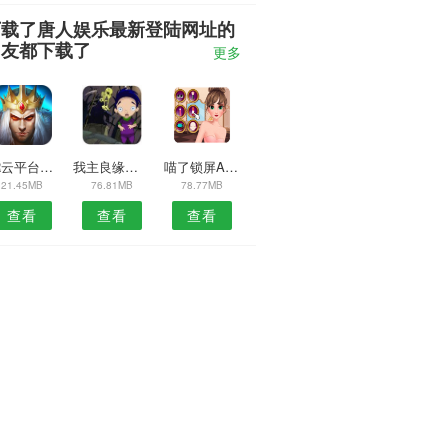
下载了唐人娱乐最新登陆网址的
朋友都下载了
更多
AR云平台APP
我主良缘安卓版
喵了锁屏APP
21.45MB
76.81MB
78.77MB
查看
查看
查看