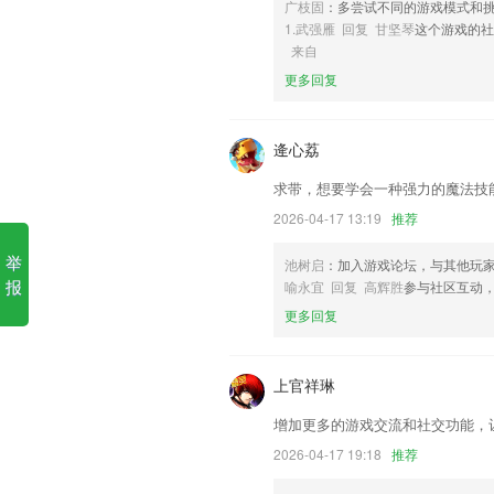
广枝固
：多尝试不同的游戏模式和
唐人娱乐最新登陆网址软件优
1.武强雁 回复 甘坚琴
这个游戏的社
来自
1.·多种题库集合于此，再也不需要购买题
更多回复
2.·收录了多套TPO听力，并且覆盖多种
3.按试题类型分类练习。
逄心荔
4.·鼓励分享见解、体验和对未来的想象
求带，想要学会一种强力的魔法技
5.关于孩子的多样化问题，大人的不耐
的，对于这些问题，让机器人来帮你解决
2026-04-17 13:19
推荐
6.教学反馈，及时沟通，解决疑难问题，
举
池树启
：加入游戏论坛，与其他玩
唐人娱乐最新登陆网址更新了
报
喻永宜 回复 高辉胜
参与社区互动
更多回复
去除rootxposed谷歌服务；
适配android12启动页
上官祥琳
页面调整；
新增添加家人的功能，现在可以把精彩内
增加更多的游戏交流和社交功能，
修复QQ登录换设备登录时会无法登录的
2026-04-17 19:18
推荐
新增了反馈功能。