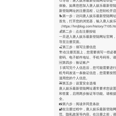
🎨导语：
唐人娱乐最新登陆网址
🎲是
体验。如果您想加入
唐人娱乐最新登
新登陆网址
的注册流程，让您轻松开
🎠第一步：访问唐人娱乐最新登陆网
首先，打开您的浏览器，输入
唐人娱
（https://hmjblog.com/hist
💰第二步：点击注册按钮
一旦进入
唐人娱乐最新登陆网址
官网，
导至注册页面。
🍒第三步：填写注册信息
🏗在注册页面上，您需要填写一些必
密码、电子邮件地址、手机号码等。
🆚第四步：验证账户
🖇填写完个人信息后，您可能需要进
机号码发送一条验证信息，您需要按
滥用您的个人信息。
🚕第五步：设置安全选项
唐人娱乐最新登陆网址
通常要求您设置
和答案，启用两步验证等功能。请根
全。
📸第六步：阅读并同意条款
🔐在注册过程中，
唐人娱乐最新登陆
范、隐私政策等内容。在注册之前，