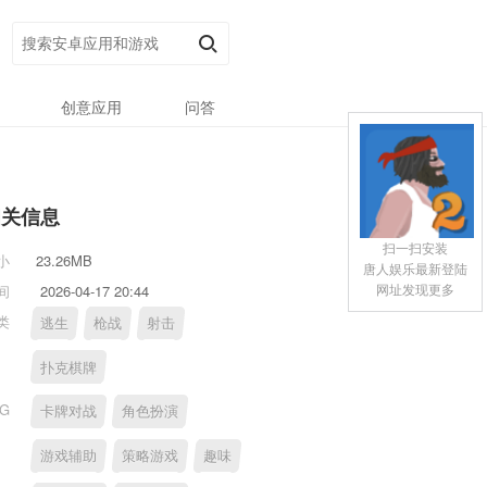
创意应用
问答
相关信息
扫一扫安装
小
23.26MB
唐人娱乐最新登陆
网址发现更多
间
2026-04-17 20:44
类
逃生
枪战
射击
扑克棋牌
AG
卡牌对战
角色扮演
游戏辅助
策略游戏
趣味