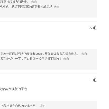
励玩家持续努力和进步。
来自
戏模式，满足不同玩家的喜好和挑战需求
来自
如果您喜欢这款软件，您可以到应用商店进行打分评论，说出您的使用
修改。
77
队友一同面对强大的怪物和boss，获取高级装备和稀有道具。
来自
，希望能优化一下，不过整体来说还是很不错的！
来自
8
次都能发现新的景色。
站？我想提升自己的游戏水平。
来自