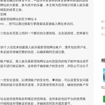
一家备受瞩目的体育平台，✂提供丰富多样的体育赛事和刺激的游戏
陆网址
的大家庭，参与其中的乐趣，本文将为您详细介绍
唐人娱乐最
启精彩的体育之旅。
址官网
乐最新登陆网址
的官方网址🥭
版
ory/7105.html）。您可以通过搜索引擎搜索或直接输入网址来访问。
要
🍞您会在页面上找到一个醒目的注册按钮。点击该按钮，您将被引
开
要的个人信息来创建
唐人娱乐最新登陆网址
账户。通常包括用户名、
请务必提供准确完整的信息，以确保顺利完成注册。
行账户验证。
唐人娱乐最新登陆网址
会向您提供的电子邮件地址或手
照提示进行验证操作。这有助于确保账户的安全性，并防止不法分子
一些安全选项，以增强账户的安全性。🕷例如，可以设置安全问题
据系统的提示设置相关选项，并妥善保管相关信息，确保您的账户安
网址
会提供使用条款和规定供您阅读。这些条款包括平台的使用规
请仔细阅读并理解这些条款，并确保您同意并愿意遵守。