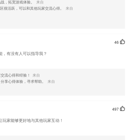
挑战，拓宽游戏体验。
来自
势
区很活跃，可以和其他玩家交流心得。
来自
库资料了
题型的听力内容，可自由练习；
46
，做有价值的传播
能，有没有人可以指导我？
烦会伤害他们对这个世界的好奇心，父母时常不在家，小孩子会非常想念
吧！
随时在线学习，了解经典案例；
家交流心得和经验！
来自
什么?
，分享心得体验，寻求帮助。
来自
497
容共享给家人了！
让玩家能够更好地与其他玩家互动！
问题