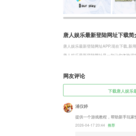
唐人娱乐最新登陆网址下载简
唐人娱乐最新登陆网址
APP,现在下载,新
唐人娱乐最新登陆网址是一款让你体验武
同的技能，你可以在战斗中使用这些技能
线剧情，丰富的原创角色更是让你在游戏
网友评论
唐人娱乐最新登陆网址软件特
1,孩子当前不良姿势都会通知你，方便你
下载唐人娱乐最新
2,订阅费用包含正常行驶的轮胎磨损、更
3,在线将自己的个人账号进行登录，随时
浦仪婷
4,设备安装时间可以随时的线上2265预
提供一个游戏教程，帮助新手玩家
5,用户可以在平台上享受电视广播直播、
2026-04-17 20:44
推荐
6,绑定在校考试信息，登录即可查看考试