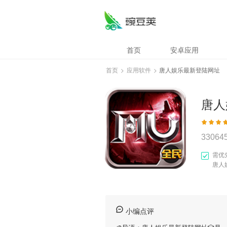
首页
安卓应用
首页
>
应用软件
>
唐人娱乐最新登陆网址
唐人
33064
需优
唐人
小编点评