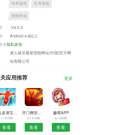
传奇游戏
生存冒险
宠物养成
本
V4.0.2
求
Android 4.8以上
发者
隐私政策
唐人娱乐最新登陆网址(中国)官方网
站有限公司
相关应用推荐
更多
TCL多屏互动安卓版
开门网安卓版
趣喂APP
17.87MB
67.51MB
42.58MB
查看
查看
查看