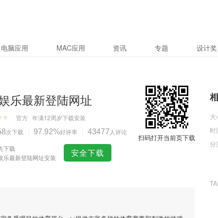
电脑应用
MAC应用
资讯
专题
设计奖
娱乐最新登陆网址
大
官方
年满12周岁
下载安装
时
58
次下载
97.92%
好评率
43477
人评论
扫码打开当前页下载
分
先下载
安全下载
娱乐最新登陆网址安装
T