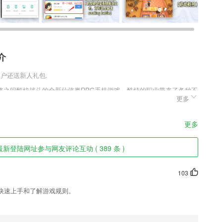
介
用户还送新人礼包.
将之间酷炫战斗的全新仙侠类RPG手机游戏，酷炫的职业带来了各种不
更多
开始激烈的杀敌之旅。多主线的副本设定，每一个职业都有着自己的主
中体验更多的乐趣。
色
更多
进行管理监督
登陆网址参与网友评论互动 ( 389 条 )
换服务。
进入到软件个人中心里面。
103
约，会在预约的时间段内去提供安装服务。
快速上手和了解游戏规则。
点播和回看服务阅读电子报纸、参与直播互动
成绩，测评报告永久有效