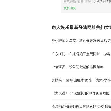
司马舒勤 回复 满华中
游戏的剧情
更多回复
唐人娱乐最新登陆网址热门文
广东江门一在建桥施工点无防护，游客
中信证券：战争间歇期的缩圈策略
萧照兴：因“中山红木”而来，为大涌“特
《大夫说》：“没症状”的中耳炎更危险
滴滴捐赠物资驰援日喀则灾区 公益救