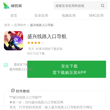
盛兴线路入口导航
首页
安卓应用
电脑应用
MAC应用
资讯
专题
设计奖
创意应用
首页
>
应用软件
>
盛兴线路入口导航
问答
盛兴线路入口导航
官方
年满16周岁
下载安装
次下载
92171
需优先下载
安全下载
盛兴线路入口导航
需下载豌豆荚APP
软件教程
🌁盛兴线路入口导航🌁
❥第一步：访问盛兴线路入口导航官网
首先，打开您的浏览器，输入盛兴线路入口导航的官方网址