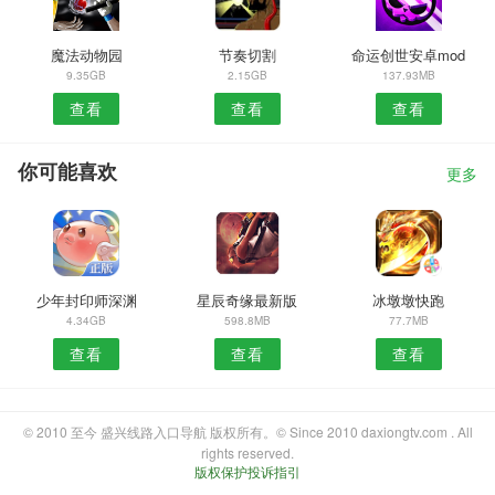
魔法动物园
节奏切割
命运创世安卓mod
9.35GB
2.15GB
137.93MB
查看
查看
查看
你可能喜欢
更多
少年封印师深渊
星辰奇缘最新版
冰墩墩快跑
4.34GB
598.8MB
77.7MB
查看
查看
查看
© 2010 至今 盛兴线路入口导航 版权所有。© Since 2010 daxiongtv.com . All
rights reserved.
版权保护投诉指引