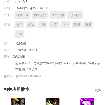
大小
276.7MB
时间
2026年04月20日 14:41
分类
辅助工具
体育竞技
逃生动作
飞行射击
TAG
休闲
趣味
消除
文字
社交
视频
聊天
空间
版本
6.97.65
要求
Android 8.9 以上
开发者
隐私政策
盛兴线路入口导航(官方)APP下载安装IOS/安卓通用版/手机app
下载-豪门阅读网
备案号：豫B2-20030028-29
相关应用推荐
更多