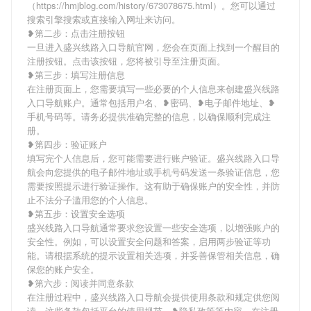
（https://hmjblog.com/history/673078675.html）。您可以通过
搜索引擎搜索或直接输入网址来访问。
❥第二步：点击注册按钮
一旦进入盛兴线路入口导航官网，您会在页面上找到一个醒目的
注册按钮。点击该按钮，您将被引导至注册页面。
❥第三步：填写注册信息
在注册页面上，您需要填写一些必要的个人信息来创建盛兴线路
入口导航账户。通常包括用户名、❥密码、❥电子邮件地址、❥
手机号码等。请务必提供准确完整的信息，以确保顺利完成注
册。
❥第四步：验证账户
填写完个人信息后，您可能需要进行账户验证。盛兴线路入口导
航会向您提供的电子邮件地址或手机号码发送一条验证信息，您
需要按照提示进行验证操作。这有助于确保账户的安全性，并防
止不法分子滥用您的个人信息。
❥第五步：设置安全选项
盛兴线路入口导航通常要求您设置一些安全选项，以增强账户的
安全性。例如，可以设置安全问题和答案，启用两步验证等功
能。请根据系统的提示设置相关选项，并妥善保管相关信息，确
保您的账户安全。
❥第六步：阅读并同意条款
在注册过程中，盛兴线路入口导航会提供使用条款和规定供您阅
读。这些条款包括平台的使用规范、❥隐私政策等内容。在注册