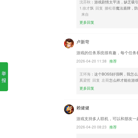
沈芬秋
：游戏剧情太平淡，缺乏吸
分分钟彩票软件app新版软件
1.徐才飘 回复 滕松蓉
魔法盾牌，防
来自
1.·智能刷题，各种优质的刷题方式为你
更多回复
2.增加账号注销功能
3.及时查漏补缺，打印分享，方便快捷
卢新苛
4.平台题库也会实时的更新，每一道题都
游戏的任务系统很有趣，每个任务
5.：作业帮手，好比雪中送炭。问他作业
2026-04-20 11:38
推荐
6.课程结束后保留学习视频，无限次回放
分分钟彩票软件app新版更新
举
王环海
：这个BOSS好强啊，我怎
报
奚梁哲 回复 左荷
怎么样才能在游
优化新闻接口；
更多回复
超多内容素材，丰富的模版样式让图片排
新增待我处理，待办推送；
赖健健
更新了《保山日报隐私保护指引》
游戏支持多人联机，可以和朋友一
创客培训直播
2026-04-20 08:23
推荐
新上线营销功能折扣券，修复已知问题