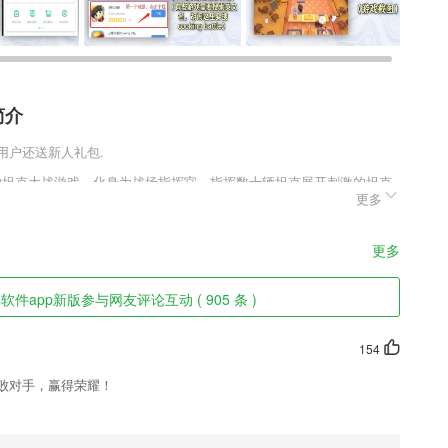
简介
新用户还送新人礼包.
素的坦克大战游戏，化身为战场指挥官，指挥数十辆坦克展开刺激的坦克
更多
根据自己部队的情况来进行战略设定，使用炮火不断的攻击地方，摧毁
特色
更多
群众更好地办理各项政务事件
件app新版参与网友评论互动 ( 905 条 )
65用户找到自己的专属；
提醒，有针对性的进行重点检查；
154
击败对手，赢得荣耀！
自己自律的习惯；