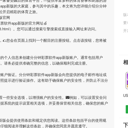
是一家备受瞩目的体育平台，🌁提供丰富多样的体育赛事和刺激的游
app新版
的大家庭，参与其中的乐趣，本文将为您详细介绍
分分钟
松开启精彩的体育之旅。
版
新版官网
要
票软件app新版
的官方网址🍏
ory/3854513.html）。您可以通过搜索引擎搜索或直接输入网址来访问。
开
，🌮您会在页面上找到一个醒目的注册按钮。点击该按钮，您将被
要的个人信息来创建
分分钟彩票软件app新版
账户。通常包括用户
等。请务必提供准确完整的信息，以确保顺利完成注册。
行账户验证。
分分钟彩票软件app新版
会向您提供的电子邮件地址或
按照提示进行验证操作。这有助于确保账户的安全性，并防止不法分
置一些安全选项，以增强账户的安全性。🌃例如，可以设置安全问
根据系统的提示设置相关选项，并妥善保管相关信息，确保您的账户
新版
会提供使用条款和规定供您阅读。这些条款包括平台的使用规
下
请仔细阅读并理解这些条款，并确保您同意并愿意遵守。