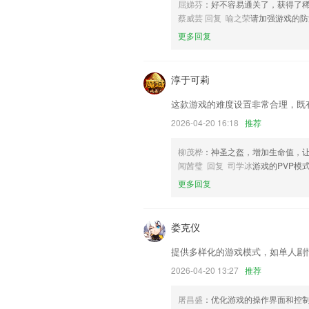
联系我们
屈娣芬
：好不容易通关了，获得了
以上就是分分钟彩票软件app新版的介
蔡威芸 回复 喻之荣
请加强游戏的防
用经历，以帮助我们更好的对产品进行优
更多回复
淳于可莉
这款游戏的难度设置非常合理，既
2026-04-20 16:18
推荐
柳茂桦
：神圣之盔，增加生命值，
闻茜璧 回复 司学冰
游戏的PVP模
更多回复
娄克仪
提供多样化的游戏模式，如单人剧
2026-04-20 13:27
推荐
屠昌盛
：优化游戏的操作界面和控