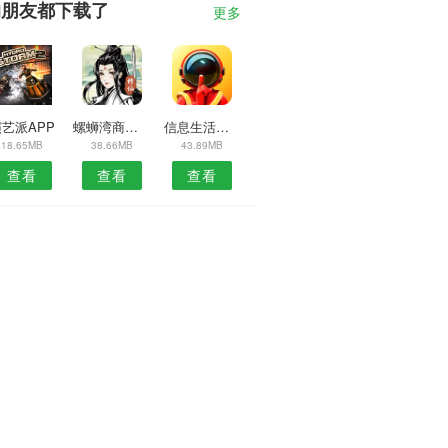
的朋友都下载了
更多
艺派APP
螺蛳湾商城安卓版
信息生活圈APP
18.65MB
38.66MB
43.89MB
查看
查看
查看