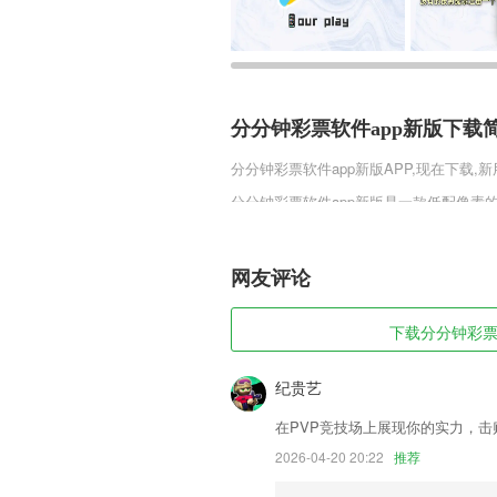
分分钟彩票软件app新版下载
分分钟彩票软件app新版
APP,现在下载,
分分钟彩票软件app新版是一款低配像
大战吧。探索各种各样的游戏对战地图，
敌人的所有装备，歼灭所有的敌人。
网友评论
分分钟彩票软件app新版软件
1,提供更加高效便捷的便民服务,让广大
下载分分钟彩票软
2,完美契合头型、脸型，逼真的色彩让22
3,通过大数据分析实现对异常人员的警告
纪贵艺
4,体育赛事，内涵段子；
在PVP竞技场上展现你的实力，
5,以在软件中进行各种事项的记录，培养
2026-04-20 20:22
推荐
6,制作美美哒证件照