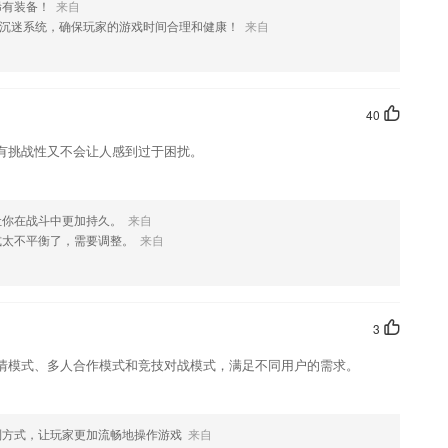
稀有装备！
来自
绍，如果您喜欢这款软件，您可以到应用商店进行打分评论，说出您的使
沉迷系统，确保玩家的游戏时间合理和健康！
来自
化修改。
40
有挑战性又不会让人感到过于困扰。
让你在战斗中更加持久。
来自
式太不平衡了，需要调整。
来自
3
情模式、多人合作模式和竞技对战模式，满足不同用户的需求。
制方式，让玩家更加流畅地操作游戏
来自