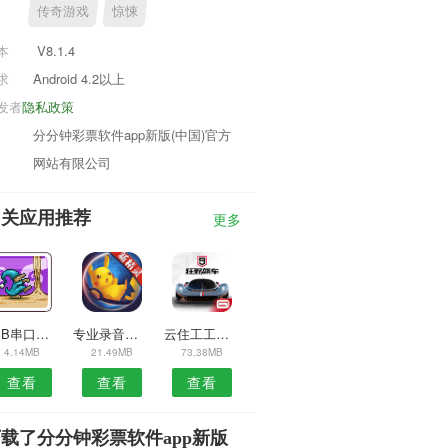
传奇游戏
惊悚
本
V8.1.4
求
Android 4.2以上
发者
隐私政策
分分钟彩票软件app新版(中国)官方
网站有限公司
相关应用推荐
更多
USB串口调试助手APP
专业录音安卓版
云住工工人版安卓版
4.14MB
21.49MB
73.38MB
查看
查看
查看
载了分分钟彩票软件app新版