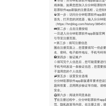
🚆导语：
分分钟彩票软件app新版
🥟
戏体验。如果您想加入
分分钟彩票软件
彩票软件app新版
的注册流程，让您轻
🥃第一步：访问分分钟彩票软件app
首先，打开您的浏览器，输入
分分钟彩
（https://hmjblog.com/hist
🚌第二步：点击注册按钮
一旦进入
分分钟彩票软件app新版
官网
引导至注册页面。
✂第三步：填写注册信息
🈚在注册页面上，您需要填写一些必
名、密码、电子邮件地址、手机号码
🏨第四步：验证账户
🥚填写完个人信息后，您可能需要进
手机号码发送一条验证信息，您需要
子滥用您的个人信息。
🚠第五步：设置安全选项
分分钟彩票软件app新版
通常要求您设
题和答案，启用两步验证等功能。请
安全。
🥝第六步：阅读并同意条款
🍸在注册过程中，
分分钟彩票软件app
范、隐私政策等内容。在注册之前，