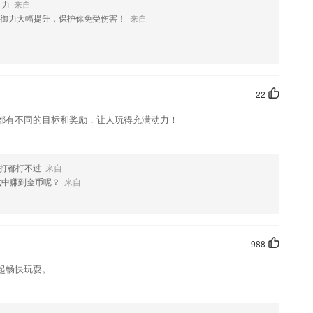
引力
来自
优势
御力大幅提升，保护你免受伤害！
来自
提供，让你可以轻松刷题
22
会有非常详细的解析，复习超给力。
都有不同的目标和奖励，让人玩得充满动力！
的学习题库涵盖小学到高中每科目90%课后习题，作业答案搜索即得;
了什么?
么打都打不过
来自
戏中赚到金币呢？
来自
版更有趣。
988
起畅快玩耍。