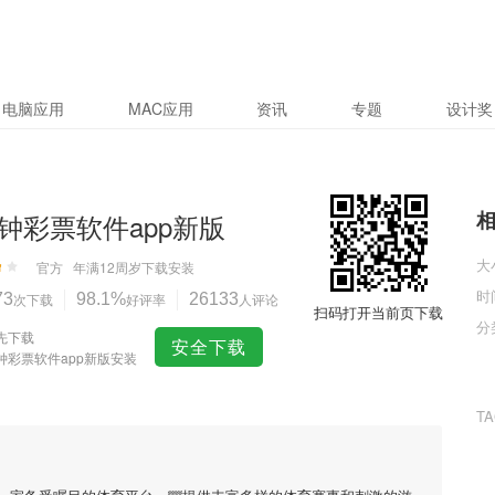
电脑应用
MAC应用
资讯
专题
设计奖
钟彩票软件app新版
大
官方
年满12周岁
下载安装
时
73
次下载
98.1%
好评率
26133
人评论
扫码打开当前页下载
分
先下载
安全下载
钟彩票软件app新版安装
T