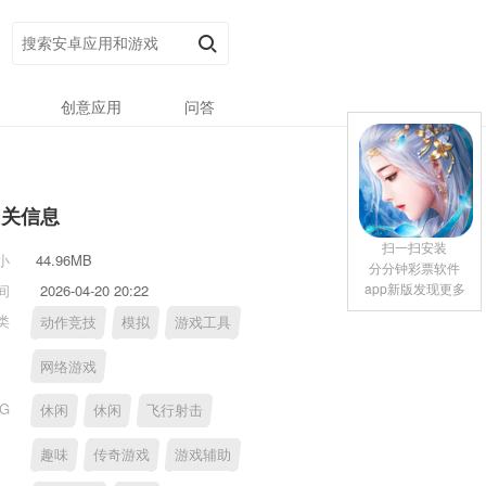
创意应用
问答
相关信息
扫一扫安装
小
44.96MB
分分钟彩票软件
app新版发现更多
间
2026-04-20 20:22
类
动作竞技
模拟
游戏工具
网络游戏
AG
休闲
休闲
飞行射击
趣味
传奇游戏
游戏辅助