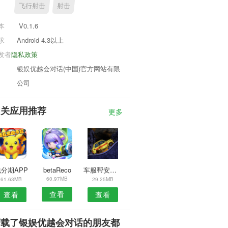
飞行射击
射击
本
V0.1.6
求
Android 4.3以上
发者
隐私政策
银娱优越会对话(中国)官方网站有限
公司
相关应用推荐
更多
分期APP
betaReco
车服帮安卓版
60.97MB
61.63MB
29.25MB
查看
查看
查看
下载了银娱优越会对话的朋友都