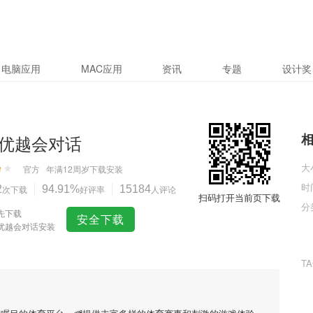
电脑应用
MAC应用
资讯
专题
设计奖
优越会对话
大
官方
年满12周岁
下载安装
时
2
次下载
94.91%
好评率
15184
人评论
扫码打开当前页下载
分
先下载
安全下载
优越会对话安装
T