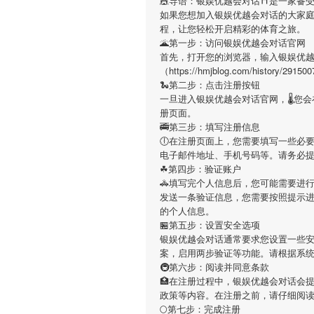
🎪导语：
银娱优越会对话
⛩是一家备受
如果您想加入
银娱优越会对话
的大家
程，让您轻松开启精彩的体育之旅。
🌋第一步：访问银娱优越会对话官网
首先，打开您的浏览器，输入
银娱优
（https://hmjblog.com/hist
🐍第二步：点击注册按钮
一旦进入
银娱优越会对话
官网，🌡您
册页面。
🚎第三步：填写注册信息
🕕在注册页面上，您需要填写一些必
电子邮件地址、手机号码等。请务必
☘第四步：验证账户
🚓填写完个人信息后，您可能需要进
发送一条验证信息，您需要按照提示
的个人信息。
🏪第五步：设置安全选项
银娱优越会对话
通常要求您设置一些安
案，启用两步验证等功能。请根据系
🚇第六步：阅读并同意条款
🏥在注册过程中，
银娱优越会对话
会
政策等内容。在注册之前，请仔细阅
🌕第七步：完成注册