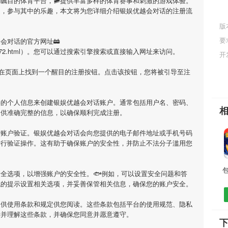
瞩目的体育平台，🚞提供丰富多样的体育赛事和刺激的游戏体验。
庭，参与其中的乐趣，本文将为您详细介绍
银娱优越会对话
的注册流
版
要
越会对话
的官方网址🚋
ory/29150072.html）。您可以通过搜索引擎搜索或直接输入网址来访问。
开
会在页面上找到一个醒目的注册按钮。点击该按钮，您将被引导至注
要的个人信息来创建
银娱优越会对话
账户。通常包括用户名、密码、
提供准确完整的信息，以确保顺利完成注册。
行账户验证。
银娱优越会对话
会向您提供的电子邮件地址或手机号码
进行验证操作。这有助于确保账户的安全性，并防止不法分子滥用您
包
全选项，以增强账户的安全性。🐟例如，可以设置安全问题和答
统的提示设置相关选项，并妥善保管相关信息，确保您的账户安全。
提供使用条款和规定供您阅读。这些条款包括平台的使用规范、隐私
读并理解这些条款，并确保您同意并愿意遵守。