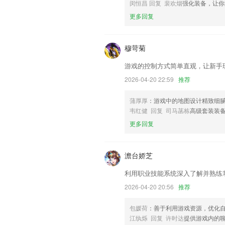
以上就是银娱优越会对话的介绍，如果您
闵恒昌 回复 裴欢烟
强化装备，让你
以帮助我们更好的对产品进行优化修改。
更多回复
穆苛菊
游戏的控制方式简单直观，让新手
2026-04-20 22:59
推荐
蒲厚厚
：游戏中的地图设计精致细
韦红健 回复 司马菡栋
高级套装装
更多回复
澹台娇芝
利用职业技能系统深入了解并熟练
2026-04-20 20:56
推荐
包媛荷
：善于利用游戏资源，优化
江纨烁 回复 许时达
提供游戏内的