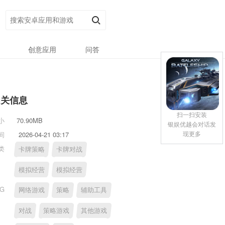
创意应用
问答
相关信息
扫一扫安装
小
70.90MB
银娱优越会对话发
现更多
间
2026-04-21 03:17
类
卡牌策略
卡牌对战
模拟经营
模拟经营
AG
网络游戏
策略
辅助工具
对战
策略游戏
其他游戏