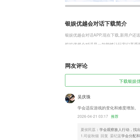
银娱优越会对话下载简介
银娱优越会对话
APP,现在下载,新用户还
银娱优越会对话是一款能够让玩家们享受
快乐滋味，为你打造出一个全新的战场，
战斗快感，给你与众不同的韵味!
网友评论
银娱优越会对话软件特色
1,界面简洁直观、分类明晰，操作简便
下载银娱优
2,【无线网络安全】
3,6：搭配作业系统，更好的串联教师与
吴庆珠
4,和同班小朋友比赛竞技，赢取排行榜积
学会适应游戏的变化和难度增加。
5,语音播报功能
2026-04-21 03:17
推荐
6,最安全:平台提供担保交易,接单下单最
夏侯民荔
：学会观察敌人行动，找
银娱优越会对话软件优势
1.司徒秋烟 回复 晏纪蓝
学会分配和