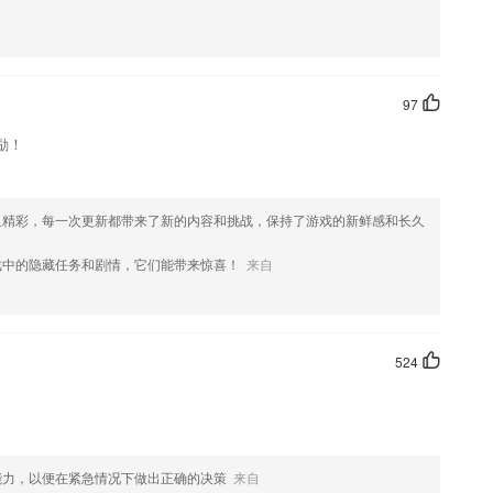
收纳等各个生活技能提升你的生活能力，让你重获生活的乐趣
内容，智能推荐
版、苏教版等教材配合使用，让学习和课程结合；复习语文功课时，查看
97
国学启蒙伴侣
励！
更好地开发用户的大脑
理念，
且精彩，每一次更新都带来了新的内容和挑战，保持了游戏的新鲜感和长久
戏中的隐藏任务和剧情，它们能带来惊喜！
来自
524
能力，以便在紧急情况下做出正确的决策
来自