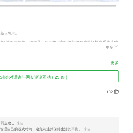
送新人礼包.
到征战趣味性的一款作品，所有的玩家们都能够在这里轻松享受战斗的
更多
让玩家们能够成就真正的战神，为你赋予全新的战斗乐趣，打造极致的
更多
越会对话参与网友评论互动 ( 25 条 )
学员，课堂知识课后练，效果更加倍；
102
分奖励
放心
出弱点攻击
来自
管理自己的游戏时间，避免沉迷并保持生活的平衡。
来自