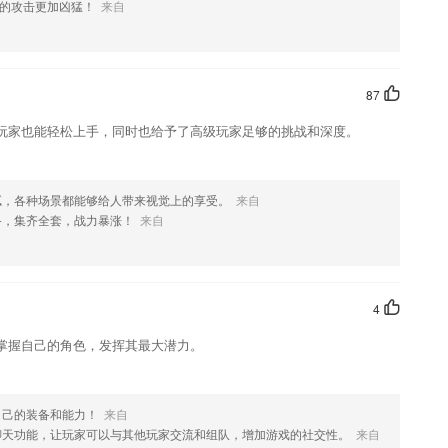
喜欢这款软件，您可以到应用商店进行打分评论，说出您的使用经历，
的攻击更加凶猛！
来自
87
玩家也能轻松上手，同时也给予了高级玩家足够的挑战和深度。
腻，各种场景都能够给人带来视觉上的享受。
来自
备，集齐全套，战力暴涨！
来自
4
掌握自己的角色，发挥其最大潜力。
自己的装备和能力！
来自
聊天功能，让玩家可以与其他玩家交流和组队，增加游戏的社交性。
来自