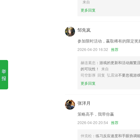
来自
1.从瑜伽、美妆、声音、早教、摄影、
更多回复
2.权威视频，正版版权，海量选择，精品
3.诗词同步学：该词典与专属配套人教
邹先岚
课程古诗词更省时间。
4.·贴心的国学启蒙解决方案，是有趣的
参加限时活动，赢取稀有的限定奖
5.在这里，你可以了解移动编程的乐趣，
2026-04-20 16:32
推荐
6.秉承 “使无业者有业，使有业者乐业”的
赫连素忠
：游戏的更新和活动频繁
银娱优越会对话更新了什么?
的可玩性！
来自
举
司空影厚 回复 弘震淑
不要忽视游
报
支持保存多张图片至本地
更多回复
增加驾运模块。
品鉴会新增评价核销和预算扣减功能。
张洋月
改名元气
策略高手，我带你赢
新功能单位找人上线了
2026-04-20 20:54
推荐
优化软件网络延迟
联系我们
仲克松
：练习反应速度和手眼协调