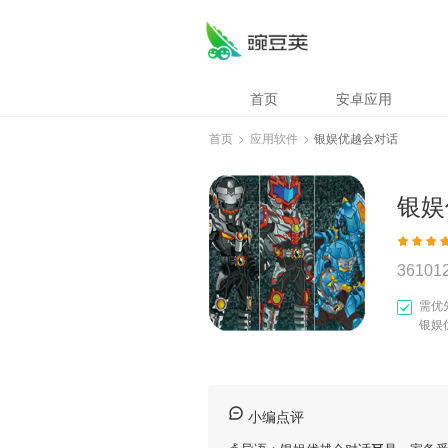
首页
安卓应用
首页
>
应用软件
>
银娱优越会对话
银娱
36101
需优
银娱
小编点评