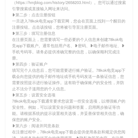
（https://hmjblog.com/history/2658203.html）。您可以通过搜索
引擎搜索或直接输入网址来访问。
❥第二步：点击注册按钮
一旦进入78kok电竞app下载官网，您会在页面上找到一个醒目的
注册按钮。点击该按钮，您将被引导至注册页面。
❥第三步：填写注册信息
在注册页面上，您需要填写一些必要的个人信息来创建78kok电
竞app下载账户。通常包括用户名、❥密码、❥电子邮件地址、❥
手机号码等。请务必提供准确完整的信息，以确保顺利完成注
册。
❥第四步：验证账户
填写完个人信息后，您可能需要进行账户验证。78kok电竞app下
载会向您提供的电子邮件地址或手机号码发送一条验证信息，您
需要按照提示进行验证操作。这有助于确保账户的安全性，并防
止不法分子滥用您的个人信息。
❥第五步：设置安全选项
78kok电竞app下载通常要求您设置一些安全选项，以增强账户的
安全性。例如，可以设置安全问题和答案，启用两步验证等功
能。请根据系统的提示设置相关选项，并妥善保管相关信息，确
保您的账户安全。
❥第六步：阅读并同意条款
在注册过程中，78kok电竞app下载会提供使用条款和规定供您阅
读。这些条款包括平台的使用规范、❥隐私政策等内容。在注册