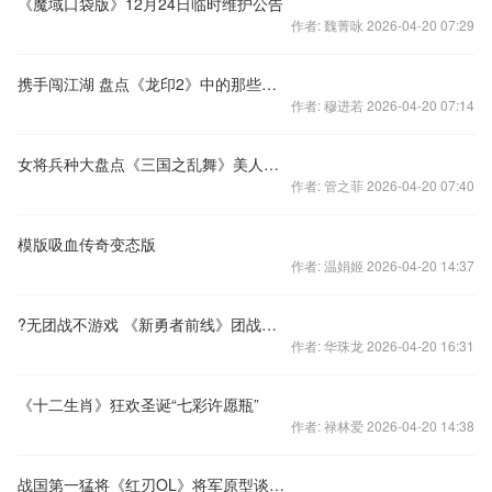
《魔域口袋版》12月24日临时维护公告
作者: 魏菁咏 2026-04-20 07:29
携手闯江湖 盘点《龙印2》中的那些传奇人物
作者: 穆进若 2026-04-20 07:14
女将兵种大盘点《三国之乱舞》美人喜好全揭秘
作者: 管之菲 2026-04-20 07:40
模版吸血传奇变态版
作者: 温娟姬 2026-04-20 14:37
?无团战不游戏 《新勇者前线》团战玩法曝光
作者: 华珠龙 2026-04-20 16:31
《十二生肖》狂欢圣诞“七彩许愿瓶”
作者: 禄林爱 2026-04-20 14:38
战国第一猛将《红刃OL》将军原型谈之本多忠胜