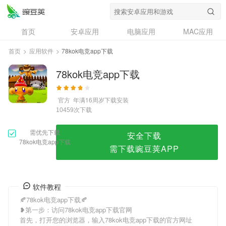
78kok电竞app下载
首页
安卓应用
电脑应用
MAC应用
资讯
专题
设计奖
创意应用
首页
>
应用软件
>
78kok电竞app下载
问答
78kok电竞app下载
官方
年满16周岁
下载安装
次下载
10459
需优先下载
安全下载
78kok电竞app下载
需下载豌豆荚APP
软件教程
🍂78kok电竞app下载🍂
❥第一步：访问78kok电竞app下载官网
首先，打开您的浏览器，输入78kok电竞app下载的官方网址