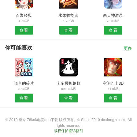
百聚经典
水果收割者
西天神游录
4.79GB
1.73GB
78.34MB
查看
查看
查看
你可能喜欢
更多
谎言的碎片
卡车模拟越野
空闲巴士3D
2.40GB
898.72MB
44.8MB
查看
查看
查看
© 2010 至今 78kok电竞app下载 版权所有。© Since 2010 daxiongtv.com . All
rights reserved.
版权保护投诉指引