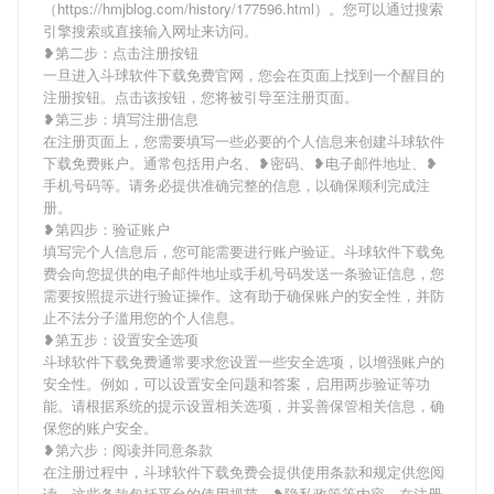
（https://hmjblog.com/history/177596.html）。您可以通过搜索
引擎搜索或直接输入网址来访问。
❥第二步：点击注册按钮
一旦进入斗球软件下载免费官网，您会在页面上找到一个醒目的
注册按钮。点击该按钮，您将被引导至注册页面。
❥第三步：填写注册信息
在注册页面上，您需要填写一些必要的个人信息来创建斗球软件
下载免费账户。通常包括用户名、❥密码、❥电子邮件地址、❥
手机号码等。请务必提供准确完整的信息，以确保顺利完成注
册。
❥第四步：验证账户
填写完个人信息后，您可能需要进行账户验证。斗球软件下载免
费会向您提供的电子邮件地址或手机号码发送一条验证信息，您
需要按照提示进行验证操作。这有助于确保账户的安全性，并防
止不法分子滥用您的个人信息。
❥第五步：设置安全选项
斗球软件下载免费通常要求您设置一些安全选项，以增强账户的
安全性。例如，可以设置安全问题和答案，启用两步验证等功
能。请根据系统的提示设置相关选项，并妥善保管相关信息，确
保您的账户安全。
❥第六步：阅读并同意条款
在注册过程中，斗球软件下载免费会提供使用条款和规定供您阅
读。这些条款包括平台的使用规范、❥隐私政策等内容。在注册