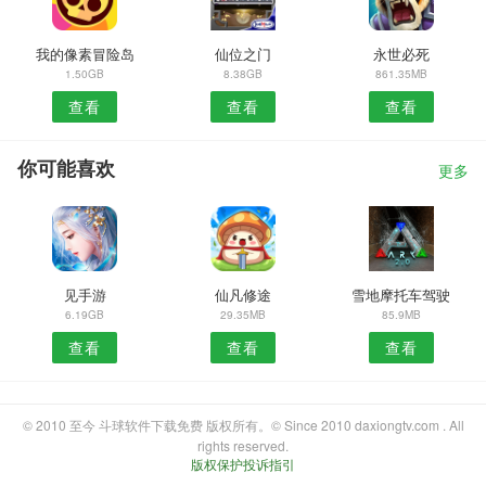
我的像素冒险岛
仙位之门
永世必死
1.50GB
8.38GB
861.35MB
查看
查看
查看
你可能喜欢
更多
见手游
仙凡修途
雪地摩托车驾驶
6.19GB
29.35MB
85.9MB
查看
查看
查看
© 2010 至今 斗球软件下载免费 版权所有。© Since 2010 daxiongtv.com . All
rights reserved.
版权保护投诉指引