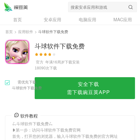
斗球软件下载免费
首页
安卓应用
电脑应用
MAC应用
资讯
专题
设计奖
创意应用
首页
>
应用软件
>
斗球软件下载免费
问答
斗球软件下载免费
官方
年满16周岁
下载安装
次下载
18090
需优先下载
安全下载
斗球软件下载免费
需下载豌豆荚APP
软件教程
🛴斗球软件下载免费🛴
❥第一步：访问斗球软件下载免费官网
首先，打开您的浏览器，输入斗球软件下载免费的官方网址