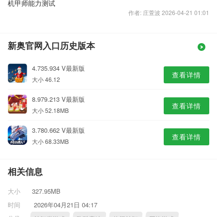
机甲师能力测试
作者: 庄萱波 2026-04-21 01:01
新奥官网入口历史版本
4.735.934 V最新版
查看详情
大小 46.12
8.979.213 V最新版
查看详情
大小 52.18MB
3.780.662 V最新版
查看详情
大小 68.33MB
相关信息
大小
327.95MB
时间
2026年04月21日 04:17