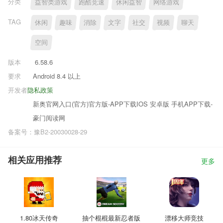
分类
益智类游戏
跑酷竞速
休闲益智
网络游戏
TAG
休闲
趣味
消除
文字
社交
视频
聊天
空间
版本
6.58.6
要求
Android 8.4 以上
开发者
隐私政策
新奥官网入口(官方)官方版-APP下载IOS 安卓版 手机APP下载-
豪门阅读网
备案号：豫B2-20030028-29
相关应用推荐
更多
1.80冰天传奇
抽个棍棍最新忍者版
漂移大师竞技