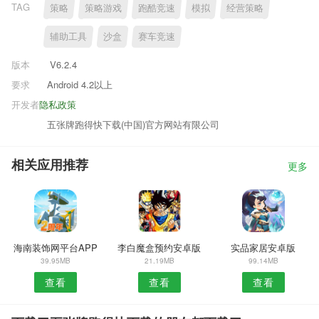
TAG
策略
策略游戏
跑酷竞速
模拟
经营策略
辅助工具
沙盒
赛车竞速
版本
V6.2.4
要求
Android 4.2以上
开发者
隐私政策
五张牌跑得快下载(中国)官方网站有限公司
相关应用推荐
更多
海南装饰网平台APP
李白魔盒预约安卓版
实品家居安卓版
39.95MB
21.19MB
99.14MB
查看
查看
查看