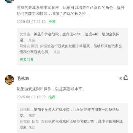
专业顾问在线一对一回复，高效便捷。
游戏的养成系统丰富多样，玩家可以培养自己喜欢的角色，提升
修改注销流程
他们的能力和技能，增加了游戏的长久性，
2026-08-07 22:15
推荐
优化搜索功能，更精准找书；
跟进记录新支持语音录入
尤舒素
：神圣守护者战靴，生命值+150，速度+40，增加全队闪
联系我们
避。
来自
以上就是五张牌跑得快下载的介绍，如果您喜欢这款软件，您可以到应用
荀健友 回复 柴紫波
这个游戏的社区非常活跃，能够和其他玩家交
商店进行打分评论，说出您的使用经历，以帮助我们更好的对产品进行优
流和分享游戏心得。
来自
化修改。
更多回复
毛冰旭
10
熟悉游戏规则和操作，以提高游戏水平。
2026-08-07 18:22
推荐
武强琰
：增加更多多人游戏模式，让玩家能够与朋友一起畅快玩
耍。
来自
莫宽德 回复 农毅融
优化游戏的流畅性和稳定性，减少卡顿和掉线
现象
来自