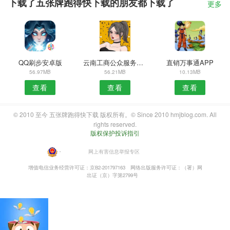
下载了五张牌跑得快下载的朋友都下载了
更多
QQ刷步安卓版
云南工商公众服务安卓版
直销万事通APP
56.97MB
56.21MB
10.13MB
查看
查看
查看
© 2010 至今 五张牌跑得快下载 版权所有。© Since 2010 hmjblog.com. All
rights reserved.
版权保护投诉指引
・
网上有害信息举报专区
增值电信业务经营许可证：京B2-201797163
网络出版服务许可证：（署）网
出证（京）字第2799号