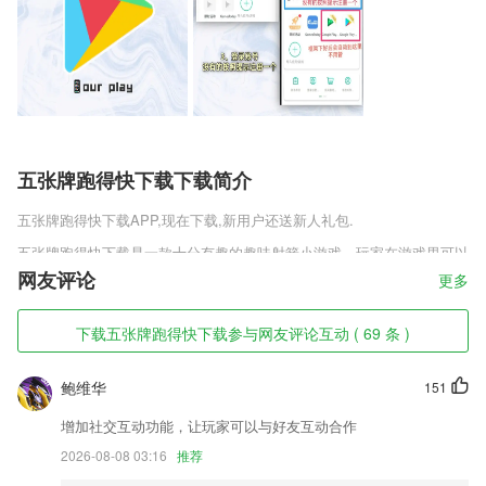
五张牌跑得快下载下载简介
五张牌跑得快下载
APP,现在下载,新用户还送新人礼包.
五张牌跑得快下载是一款十分有趣的趣味射箭小游戏，玩家在游戏里可以
发射出能够拐弯的神器箭矢，通过对箭矢的控制，击杀掉全部的敌人。丰
网友评论
更多
富的箭矢种类，强大的道具支持，让玩家们感受百步穿杨一箭穿心的畅爽
快感，喜欢这款游戏的朋友赶紧下载吧。
下载五张牌跑得快下载参与网友评论互动 ( 69 条 )
五张牌跑得快下载软件特色
鲍维华
151
1,开发商：长沙阅看网络科技有限公司
2,学生的游戏化个人阅读导师——摆脱频繁耗时的考试，专注于阅读与思
增加社交互动功能，让玩家可以与好友互动合作
考
2026-08-08 03:16
推荐
3,用户在应用中就能对智能等进行控制，便于用户的管理；