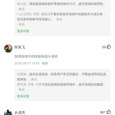
堵义桂
：请改善游戏的操作界面和操作方式，提升游戏的易用性。
4,多样化学习，学习更有趣
来自
5,文字工作者：不错过金句名篇，抓住灵感。
1.公冶萍红 回复 虞枝琼
不要轻易放弃游戏中的困难关卡或任务，
尝试多种策略寻找突破口。
来自
6,公交云卡：无需解锁，亮屏即刷，快速乘坐公交、地铁
来自
五张牌跑得快下载软件优势
更多回复
1.汉德词典、德德词典、德英词典，历经数年修订，权威详实；
2.·快速提问，将自己的疑问进行发布，会有专业的人士为你解答
怀风飞
59
3.各类专业、有趣、生活化的西语系列专题，无论是口语优化、系统学
加强游戏中的技能和战斗系统
习、专业实践
2026-08-07 19:50
推荐
4.★付费的课程也是有优惠券提供给大家去使用的，买课很省钱，提高学
习的效率
尤真烟
：提供反馈渠道，听取用户意见和建议，不断改进和优化游
5.提供实时性新闻、美食、美妆、节日、健美等资讯，让您知道新鲜事
戏体验。
来自
胥学霞 回复 卢世瑾
优化游戏的画面和操作，提升游戏的流畅度。
6.帮助孩子更好地学习艺术内容；
来自
五张牌跑得快下载更新了什么?
更多回复
部分功能内容优化
改名抖推猫
从进杰
867