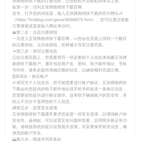
张牌跑得快下载
的注册流程，让您轻松开启精彩的体育之旅。
🕌第一步：访问五张牌跑得快下载官网
首先，打开您的浏览器，输入
五张牌跑得快下载
的官方网址👶
（https://hmjblog.com/game/90099275.html）。您可以通过搜索
引擎搜索或直接输入网址来访问。
🚟第二步：点击注册按钮
一旦进入
五张牌跑得快下载
官网，🍬您会在页面上找到一个醒目
的注册按钮。点击该按钮，您将被引导至注册页面。
🥕第三步：填写注册信息
🕧在注册页面上，您需要填写一些必要的个人信息来创建
五张牌
跑得快下载
账户。通常包括用户名、密码、电子邮件地址、手机
号码等。请务必提供准确完整的信息，以确保顺利完成注册。
⌚️第四步：验证账户
🍖填写完个人信息后，您可能需要进行账户验证。
五张牌跑得快
下载
会向您提供的电子邮件地址或手机号码发送一条验证信息，
您需要按照提示进行验证操作。这有助于确保账户的安全性，并
防止不法分子滥用您的个人信息。
📠第五步：设置安全选项
五张牌跑得快下载
通常要求您设置一些安全选项，以增强账户的
安全性。🎪例如，可以设置安全问题和答案，启用两步验证等功
能。请根据系统的提示设置相关选项，并妥善保管相关信息，确
保您的账户安全。
🌅第六步：阅读并同意条款