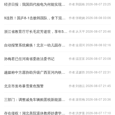
经济日报：我国四代核电为何能实现领跑
作者:荆园栋 2026-08-07 23:25
9连胜！国乒8-1击败韩国队，拿下混合团体世界杯冠军
作者:张晓婉 2026-08-08 03:06
浙江省教育厅厅长毛宏芳逝世，享年58岁
作者:从天平 2026-08-07 20:46
自动报警系统瘫痪！北京一幼儿园存重大火灾隐患
作者:金眉河 2026-08-08 02:16
孙梅君已任河南省委政法委书记
作者:温宜富 2026-08-07 20:08
越媒称中方愿协助升级广西至河内铁路交通，外交部回应
作者:孟媛胜 2026-08-07 22:31
北京市发布暴雪黄色预警
作者:刘德云 2026-08-07 21:45
三部门：调整减免车辆购置税新能源汽车产品技术要求
作者:裴荷梅 2026-08-07 20:36
存在侵权！湖北美院退休教师抄袭学生作品被判赔偿10万元
作者:洪梦曼 2026-08-07 17:10