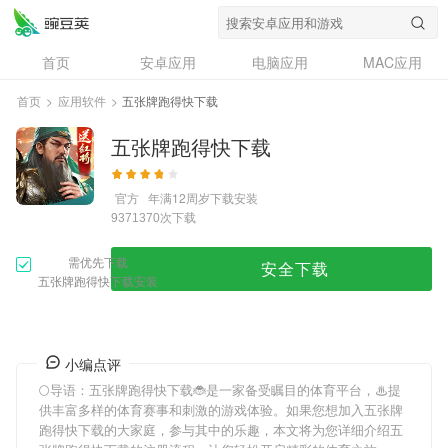
首页
安卓应用
电脑应用
MAC应用
资讯
专题
设计奖
创意应用
首页
>
应用软件
>
五张牌跑得快下载
问答
五张牌跑得快下载
官方
年满12周岁
下载安装
次下载
9371370
需优先下载
安全下载
五张牌跑得快下载安装
小编点评
🌕导语：
五张牌跑得快下载
🐞是一家备受瞩目的体育平台，♨提
供丰富多样的体育赛事和刺激的游戏体验。如果您想加入
五张牌
跑得快下载
的大家庭，参与其中的乐趣，本文将为您详细介绍
五