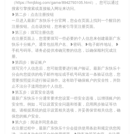
（https://hmjblog.com/game/8942793105.html）。您可以通过
搜索引擎搜索或直接输入网址来访问。
❥第二步：点击注册按钮
一旦进入最新广东快乐十分官网，您会在页面上找到一个醒目的
注册按钮。点击该按钮，您将被引导至注册页面。
❥第三步：填写注册信息
在注册页面上，您需要填写一些必要的个人信息来创建最新广东
快乐十分账户。通常包括用户名、❥密码、❥电子邮件地址、❥
手机号码等。请务必提供准确完整的信息，以确保顺利完成注
册。
❥第四步：验证账户
填写完个人信息后，您可能需要进行账户验证。最新广东快乐十
分会向您提供的电子邮件地址或手机号码发送一条验证信息，您
需要按照提示进行验证操作。这有助于确保账户的安全性，并防
止不法分子滥用您的个人信息。
❥第五步：设置安全选项
最新广东快乐十分通常要求您设置一些安全选项，以增强账户的
安全性。例如，可以设置安全问题和答案，启用两步验证等功
能。请根据系统的提示设置相关选项，并妥善保管相关信息，确
保您的账户安全。
❥第六步：阅读并同意条款
在注册过程中，最新广东快乐十分会提供使用条款和规定供您阅
读。这些条款包括平台的使用规范、❥隐私政策等内容。在注册