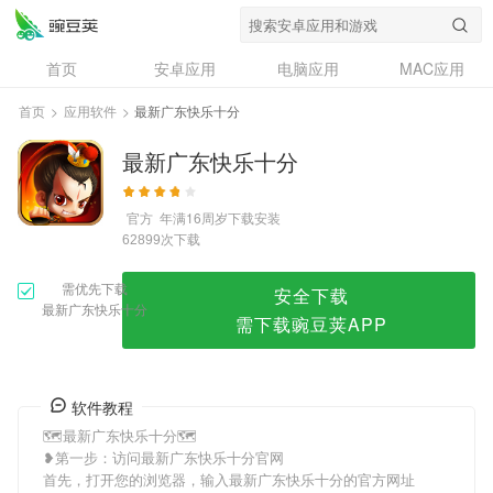
最新广东快乐十分
首页
安卓应用
电脑应用
MAC应用
资讯
专题
设计奖
创意应用
首页
>
应用软件
>
最新广东快乐十分
问答
最新广东快乐十分
官方
年满16周岁
下载安装
次下载
62899
需优先下载
安全下载
最新广东快乐十分
需下载豌豆荚APP
软件教程
🗺最新广东快乐十分🗺
❥第一步：访问最新广东快乐十分官网
首先，打开您的浏览器，输入最新广东快乐十分的官方网址