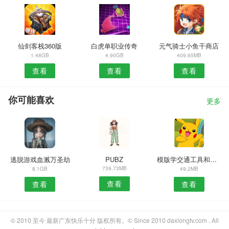
仙剑客栈360版
白虎单职业传奇
元气骑士小鱼干商店
1.48GB
4.90GB
409.65MB
查看
查看
查看
你可能喜欢
更多
逃脱游戏血溅万圣劫
PUBZ
模版学交通工具和颜色
739.73MB
8.1GB
49.2MB
查看
查看
查看
© 2010 至今 最新广东快乐十分 版权所有。© Since 2010 daxiongtv.com . All