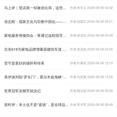
马上评｜笔试第一却被劝出局，这些疑点要全面核查
作者:终军义 2026-08-08 03:42
张志刚：儒家文化与宗教中国化——以中国宗教通史为线索的学理沉思
作者:陆娥艺 2026-08-08 05:21
家电服务维修协会：将通过远程指导消费者进行家电维修服务
作者:娄龙桂 2026-08-08 03:49
京东618为家电品牌增量搭建快车道 促进家电行业全面回暖
作者:庾茂杰 2026-08-08 04:35
坚守是更好的缅怀和传承
作者:叶爽星 2026-08-08 12:15
美伊谈判陷“罗生门”，霍尔木兹海峡“新航道”能否落地？｜国际观察
作者:仇策璐 2026-08-08 13:26
世界冠军吴柳芳就业记
作者:甄达裕 2026-08-08 09:00
壹时评：本土化不是“退场”，是全球品牌更深层次“进场"
作者:常河梵 2026-08-08 08:49