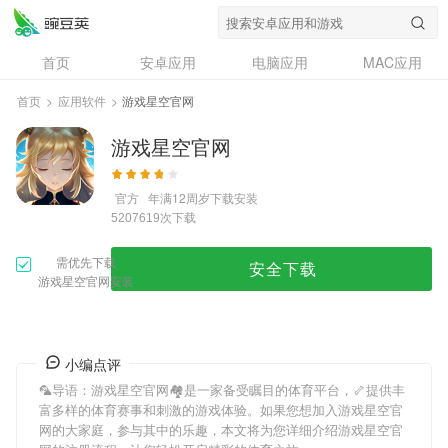
首页
安卓应用
电脑应用
MAC应用
资讯
专题
设计奖
创意应用
首页
>
应用软件
>
游戏星空官网
问答
游戏星空官网
官方
年满12周岁
下载安装
次下载
5207619
需优先下载
安全下载
游戏星空官网安装
小编点评
🦜导语：
游戏星空官网
🏘是一家备受瞩目的体育平台，🦴提供丰
富多样的体育赛事和刺激的游戏体验。如果您想加入
游戏星空官
网
的大家庭，参与其中的乐趣，本文将为您详细介绍
游戏星空官