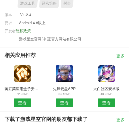
游戏工具
经营策略
射击
版本
V1.2.4
要求
Android 4.8以上
开发者
隐私政策
游戏星空官网(中国)官方网站有限公司
相关应用推荐
更多
豌豆荚应用盒子安卓版
先锋云盘APP
大白社区安卓版
72.26MB
64.13MB
48.96MB
查看
查看
查看
下载了游戏星空官网的朋友都下载了
更多