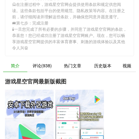
🙅在注册过程中，
游戏星空官网
会提供使用条款和规定供您阅
读。这些条款包括平台的使用规范、隐私政策等内容。在注册之
前，请仔细阅读并理解这些条款，并确保您同意并愿意遵守。
🚐第七步：完成注册
🕯一旦您完成了所有必要的步骤，并同意了
游戏星空官网
的条款，
恭喜您！您已经成功注册了游戏星空官网账户。现在，您可以畅
享
游戏星空官网
提供的丰富体育赛事、刺激的游戏体验以及其他
令人兴奋
简介
评论(938)
热门文章
历史版本
视频
游戏星空官网最新版截图