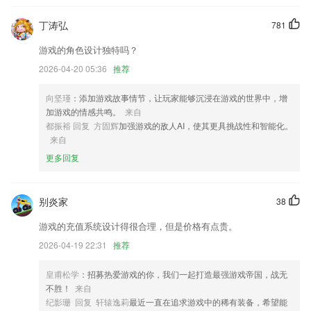
●更新启动页，更美
丁涛弘
781
增加购买专家一键致胜服务；
游戏的角色设计独特吗？
解决了小册子创建和修改不了的问题
2026-04-20 05:36
推荐
小程序阅读模式增加自动阅读功能
向坚瑾
：添加游戏故事情节，让玩家能够沉浸在游戏的世界中，增
全新书城视觉冲击
加游戏的情感共鸣。
来自
都振裕 回复 方固辉
加强游戏的敌人AI，使其更具挑战性和智能化。
新增游戏的「新版本」功能，并开启少量游戏测试
来自
联系我们
更多回复
以上就是澳门一肖一码100%期期精准的介绍，如果您喜欢这款软件，您
可以到应用商店进行打分评论，说出您的使用经历，以帮助我们更好的对
产品进行优化修改。
别炎家
38
游戏的充值系统设计得很合理，但是价格有点贵。
2026-04-19 22:31
推荐
皇甫松学
：招募热爱游戏的你，我们一起打造最强游戏帝国，战无
不胜！
来自
纪影珊 回复 轩辕逸莉
最近一直在追求游戏中的稀有装备，希望能