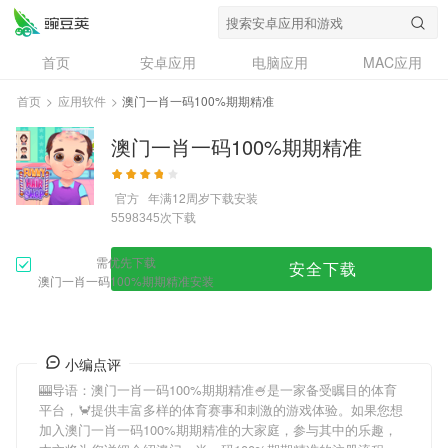
首页
安卓应用
电脑应用
MAC应用
资讯
专题
设计奖
创意应用
首页
>
应用软件
>
澳门一肖一码100%期期精准
问答
澳门一肖一码100%期期精准
官方
年满12周岁
下载安装
次下载
5598345
需优先下载
安全下载
澳门一肖一码100%期期精准安装
小编点评
🎰导语：
澳门一肖一码100%期期精准
🍧是一家备受瞩目的体育
平台，🦀提供丰富多样的体育赛事和刺激的游戏体验。如果您想
加入
澳门一肖一码100%期期精准
的大家庭，参与其中的乐趣，