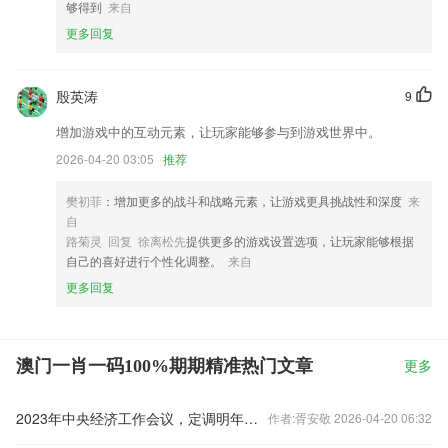
够得到
来自
更多回复
殷英涛
9
增加游戏中的互动元素，让玩家能够参与到游戏世界中。
2026-04-20 03:05
推荐
樊初菲
：增加更多的战斗和战略元素，让游戏更具挑战性和深度
来
自
路菊灵 回复 徐离松先
提供更多的游戏设置选项，让玩家能够根据
自己的喜好进行个性化调整。
来自
更多回复
澳门一肖一码100%期期精准热门文章
更多
2023年中央经济工作会议，定调明年经济工作
作者:胥安敬 2026-04-20 06:32