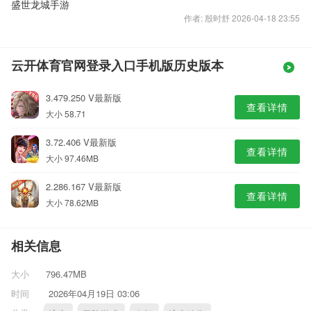
盛世龙城手游
作者: 殷时舒 2026-04-18 23:55
云开体育官网登录入口手机版历史版本
3.479.250 V最新版
查看详情
大小 58.71
3.72.406 V最新版
查看详情
大小 97.46MB
2.286.167 V最新版
查看详情
大小 78.62MB
相关信息
大小
796.47MB
时间
2026年04月19日 03:06