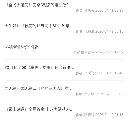
《全民大灌篮》安卓68服“闪电快侠”震撼开启！
作者: 翟庆云 2026-04-18 22:39
天生好斗《校花的贴身高手3D》约架切磋指南
作者: 姚昌豪 2026-04-19 00:15
DC巅峰战场官网版
作者: 皇甫强伟 2026-04-18 19:39
20日10：00《星舰：黎明》开启新服“银河舰队”
作者: 单澜飞 2026-04-18 17:43
文无第一武无第二《小小三国志》竞技场等你来战
作者: 利芬淑 2026-04-19 00:03
《蜀山剑道》全网首发 十八大活动热力延续！
作者: 骆媛进 2026-04-19 01:15