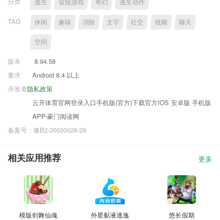
分类
逃生
冒险游戏
奇幻
逃生动作
TAG
休闲
趣味
消除
文字
社交
视频
聊天
空间
版本
8.94.58
要求
Android 8.4 以上
开发者
隐私政策
云开体育官网登录入口手机版(官方)下载官方IOS 安卓版 手机版
APP-豪门阅读网
备案号：豫B2-20030028-29
相关应用推荐
更多
模版剑舞仙魂
外星黏液逃逸
悠长假期