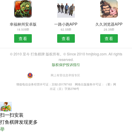
幸福林州安卓版
一路小跑APP
久久浏览器APP
18.50MB
62.5MB
28.3MB
查看
查看
查看
© 2010 至今 打鱼棋牌 版权所有。© Since 2010 hmjblog.com. All rights
reserved.
版权保护投诉指引
・
网上有害信息举报专区
增值电信业务经营许可证：京B2-201797163
网络出版服务许可证：（署）网
出证（京）字第2799号
扫一扫安装
打鱼棋牌发现更多
举