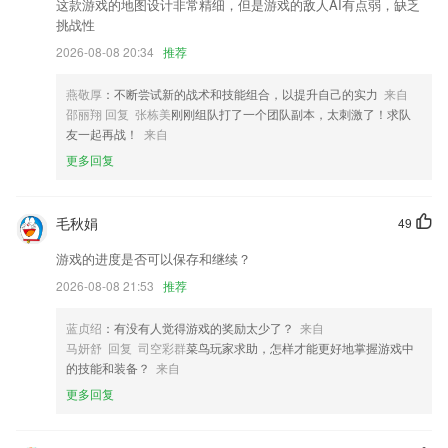
修复用户反馈问题，优化用户体验
这款游戏的地图设计非常精细，但是游戏的敌人AI有点弱，缺乏
挑战性
新增语音收藏和转发记录功能;
2026-08-08 20:34
推荐
软件已改名为板栗车企
修正一些已知bug
燕敬厚
：不断尝试新的战术和技能组合，以提升自己的实力
来自
邵丽翔 回复 张栋美
刚刚组队打了一个团队副本，太刺激了！求队
可以屏幕多点触控缩放调节首页字体大小
友一起再战！
来自
联系我们
更多回复
以上就是打鱼棋牌的介绍，如果您喜欢这款软件，您可以到应用商店进行
打分评论，说出您的使用经历，以帮助我们更好的对产品进行优化修改。
毛秋娟
49
游戏的进度是否可以保存和继续？
2026-08-08 21:53
推荐
蓝贞绍
：有没有人觉得游戏的奖励太少了？
来自
马妍舒 回复 司空彩群
菜鸟玩家求助，怎样才能更好地掌握游戏中
的技能和装备？
来自
更多回复