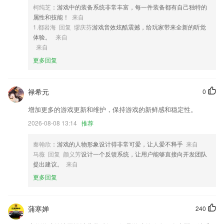
柯纯芝
：游戏中的装备系统非常丰富，每一件装备都有自己独特的
4,案例好课，操刀手深度解剖
属性和技能！
来自
5,【倒放挑战】和好友一起互动，录音后进行倒放，猜一下正确语音是什
1.都岩海 回复 缪庆芬
游戏音效炫酷震撼，给玩家带来全新的听觉
么
体验。
来自
来自
6,发起企业工作事务话题讨论，掌上共享，方便同事参与话题交流；
更多回复
打鱼棋牌软件优势
1.高中知识点大全听着背，各科专题课程助你冲刺高考
禄希元
0
2.·每日系统都会为你推送贴心的句子，让你畅享每日一句
增加更多的游戏更新和维护，保持游戏的新鲜感和稳定性。
3.让孩子的未来拥有无限可能，剧情闯关式学习成就感倍增
2026-08-08 13:14
推荐
4.将海量课程分为基础课、专业课、公开课、职业考证课，让您的学习之
旅更加方便、快捷！
秦翰欣
：游戏的人物形象设计得非常可爱，让人爱不释手
来自
5.整个的教学质量还是非常优质的，高效学习更省心
马薇 回复 颜义芳
设计一个反馈系统，让用户能够直接向开发团队
提出建议。
来自
6.能很快的在手机上搜索相关的空教室信息，学生们想要自习就更便利
更多回复
了。
打鱼棋牌更新了什么?
蒲寒婵
240
分享你的小程序二维码给客户，客户可以查看到你所有的产品啦。