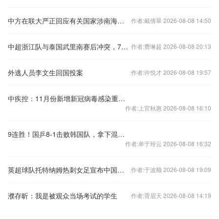
中方在联大严正回应有关国家涉南海问题错误言论
作者:戴倩翠 2026-08-08 14:50
中超浙江队与泰国武里南赛后冲突，7人被禁赛48场
作者:费琳超 2026-08-08 20:13
外逃人员李文生回国投案
作者:许悦才 2026-08-08 19:57
中疾控：11月份新增新冠病毒感染重症病例135例
作者:上官秋惠 2026-08-08 16:10
9连胜！国乒8-1击败韩国队，拿下混合团体世界杯冠军
作者:单于玲云 2026-08-08 16:32
英超球队托特纳姆热刺女足宣布中国球员王霜加盟
作者:于波顺 2026-08-08 19:09
濮存昕：我是被观众当场考试的学生
作者:胥眉天 2026-08-08 14:19