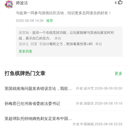
师波洁
6
与徒弟一同参与游戏社区活动，结识更多志同道合的好友！
2026-08-08 14:36
推荐
凌宽翰
：提供一个在线竞技功能，让玩家能够与其他玩家实时对
战，展示自己的实力。
来自
龙珍云 回复 毛瑞绿
毒蛇之弓，附加毒素伤害+80
来自
更多回复
打鱼棋牌热门文章
更多
英国就南海问题发表错误言论，我驻英使馆：提出严正交涉
作者:谈河梵 2026-08-09 00:00
孙梅君已任河南省委政法委书记
作者:浦薇世 2026-08-08 19:16
英超球队托特纳姆热刺女足宣布中国球员王霜加盟
作者:申屠枫顺 2026-08-08 20:02