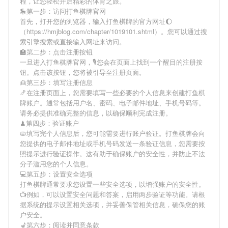
程，让您轻松开启精彩的体育之旅。
🎠第一步：访问打鱼棋牌官网
首先，打开您的浏览器，输入
打鱼棋牌
的官方网址🌔
（https://hmjblog.com/chapter/1019101.shtml）。您可以通过搜
索引擎搜索或直接输入网址来访问。
🏫第二步：点击注册按钮
一旦进入
打鱼棋牌
官网，🎙您会在页面上找到一个醒目的注册按
钮。点击该按钮，您将被引导至注册页面。
👱第三步：填写注册信息
🍤在注册页面上，您需要填写一些必要的个人信息来创建
打鱼棋
牌
账户。通常包括用户名、密码、电子邮件地址、手机号码等。
请务必提供准确完整的信息，以确保顺利完成注册。
♟第四步：验证账户
🥧填写完个人信息后，您可能需要进行账户验证。
打鱼棋牌
会向
您提供的电子邮件地址或手机号码发送一条验证信息，您需要按
照提示进行验证操作。这有助于确保账户的安全性，并防止不法
分子滥用您的个人信息。
💻第五步：设置安全选项
打鱼棋牌
通常要求您设置一些安全选项，以增强账户的安全性。
📺例如，可以设置安全问题和答案，启用两步验证等功能。请根
据系统的提示设置相关选项，并妥善保管相关信息，确保您的账
户安全。
💺第六步：阅读并同意条款