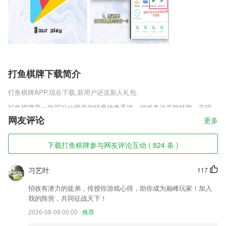
打鱼棋牌下载简介
打鱼棋牌
APP,现在下载,新用户还送新人礼包.
打鱼棋牌是一款可以pk爆装的经典传奇手游。游戏多达百种技能，实现
无限搭配的可能性，突破传统上限，强战时代即将降临。酷炫法宝,拉风
网友评论
更多
坐骑和翅膀,神器神甲、超炫技能，点燃战斗激情助你成就最强王者!即时
PK、万人攻城，亲临豪迈战场!在永恒皇朝烈火正式版v3.12.52里面玩家
下载打鱼棋牌参与网友评论互动 ( 824 条 )
能体验到最纯粹的PK玩法，完全还原传奇经典。快来趣趣手游网下载体
验吧。
习艺叶
117
打鱼棋牌软件特色
招收有潜力的徒弟，传授你游戏心得，助你成为巅峰玩家！加入
1,【多方协同】参建五方在线协同办公，不再需要几地奔波；
我的阵营，共同征战天下！
2,我的医生，将自己信任的医生进行点击关注，便于联系；
2026-08-09 00:00
推荐
3,界面简洁舒适，每天可以查看社区各种推送消息和通知；