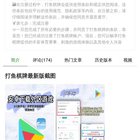
🗃在注册过程中，
打鱼棋牌
会提供使用条款和规定供您阅读。这
些条款包括平台的使用规范、隐私政策等内容。在注册之前，请
仔细阅读并理解这些条款，并确保您同意并愿意遵守。
🍹第七步：完成注册
🥠一旦您完成了所有必要的步骤，并同意了
打鱼棋牌
的条款，恭
喜您！您已经成功注册了打鱼棋牌账户。现在，您可以畅享
打鱼
棋牌
提供的丰富体育赛事、刺激的游戏体验以及其他令人兴奋
简介
评论(174)
热门文章
历史版本
视频
打鱼棋牌最新版截图