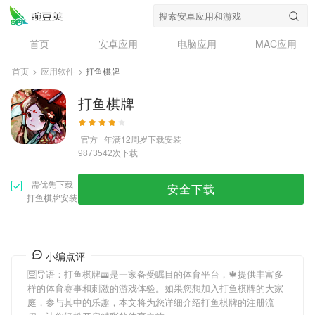
首页
安卓应用
电脑应用
MAC应用
资讯
专题
设计奖
创意应用
首页
>
应用软件
>
打鱼棋牌
问答
打鱼棋牌
官方
年满12周岁
下载安装
次下载
9873542
需优先下载
安全下载
打鱼棋牌安装
小编点评
🈳导语：
打鱼棋牌
🚟是一家备受瞩目的体育平台，🍁提供丰富多
样的体育赛事和刺激的游戏体验。如果您想加入
打鱼棋牌
的大家
庭，参与其中的乐趣，本文将为您详细介绍
打鱼棋牌
的注册流