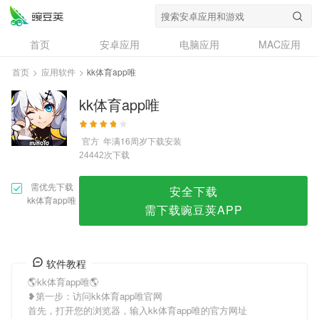
kk体育app唯
首页
安卓应用
电脑应用
MAC应用
资讯
专题
设计奖
创意应用
首页
>
应用软件
>
kk体育app唯
问答
kk体育app唯
官方
年满16周岁
下载安装
次下载
24442
需优先下载
安全下载
kk体育app唯
需下载豌豆荚APP
软件教程
🌎kk体育app唯🌎
❥第一步：访问kk体育app唯官网
首先，打开您的浏览器，输入kk体育app唯的官方网址