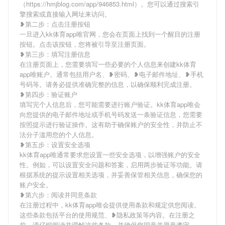
（https://hmjblog.com/app/946853.html）。您可以通过搜索引
擎搜索或直接输入网址来访问。
❥第二步：点击注册按钮
一旦进入kk体育app唯官网，您会在页面上找到一个醒目的注册
按钮。点击该按钮，您将被引导至注册页面。
❥第三步：填写注册信息
在注册页面上，您需要填写一些必要的个人信息来创建kk体育
app唯账户。通常包括用户名、❥密码、❥电子邮件地址、❥手机
号码等。请务必提供准确完整的信息，以确保顺利完成注册。
❥第四步：验证账户
填写完个人信息后，您可能需要进行账户验证。kk体育app唯会
向您提供的电子邮件地址或手机号码发送一条验证信息，您需要
按照提示进行验证操作。这有助于确保账户的安全性，并防止不
法分子滥用您的个人信息。
❥第五步：设置安全选项
kk体育app唯通常要求您设置一些安全选项，以增强账户的安全
性。例如，可以设置安全问题和答案，启用两步验证等功能。请
根据系统的提示设置相关选项，并妥善保管相关信息，确保您的
账户安全。
❥第六步：阅读并同意条款
在注册过程中，kk体育app唯会提供使用条款和规定供您阅读。
这些条款包括平台的使用规范、❥隐私政策等内容。在注册之
前，请仔细阅读并理解这些条款，并确保您同意并愿意遵守。