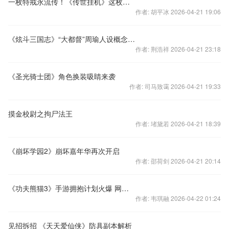
一枚特戒永流传！《传世挂机》这枚特戒值得珍藏
作者: 胡平冰 2026-04-21 19:06
《炫斗三国志》“大都督”周瑜人设概念图曝光 用心做精品
作者: 荆浩祥 2026-04-21 23:18
《圣光骑士团》角色换装吸睛来袭
作者: 司马致霭 2026-04-21 19:33
摸金校尉之拘尸法王
作者: 堵黛若 2026-04-21 18:39
《崩坏学园2》崩坏嘉年华再次开启
作者: 邵荷剑 2026-04-21 20:14
《功夫熊猫3》手游拥抱计划火爆 网友化身“自来水”强助攻
作者: 韦琪融 2026-04-22 01:24
见招拆招 《天天爱仙侠》防具副本解析