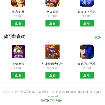
皓衣仙君
怒火皇城
真实海上生存
9.13GB
6.43GB
829.1MB
查看
查看
查看
你可能喜欢
更多
神剑凌云
红蓝情侣大作战
奔跑的人战斗
7.85GB
266.22MB
42.4MB
查看
查看
查看
© 2010 至今 kk体育app唯 版权所有。© Since 2010 daxiongtv.com . All rights
reserved.
版权保护投诉指引