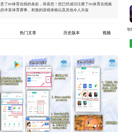
同意了
im体育在线
的条款，恭喜您！您已经成功注册了im体育在线账
供的丰富体育赛事、刺激的游戏体验以及其他令人兴奋
热门文章
历史版本
视频