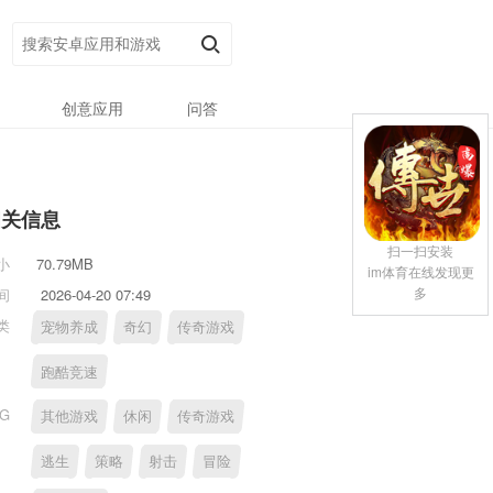
创意应用
问答
相关信息
扫一扫安装
小
70.79MB
im体育在线发现更
多
间
2026-04-20 07:49
类
宠物养成
奇幻
传奇游戏
跑酷竞速
AG
其他游戏
休闲
传奇游戏
逃生
策略
射击
冒险