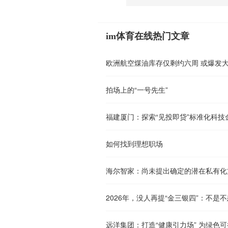
im体育在线热门文章
欧洲航空煤油库存仅剩约六周 或爆发
拍场上的“一号先生”
福建厦门：探索“见投即贷”标准化科技
如何找到理想职场
海尔智家：尚未提出确定的潜在私有化
2026年，没人再提“金三银四”：不是
远洋集团：打造“健康引力场” 为绿色可