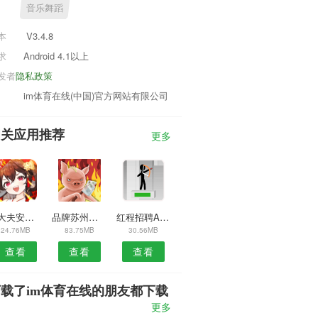
音乐舞蹈
本
V3.4.8
求
Android 4.1以上
发者
隐私政策
im体育在线(中国)官方网站有限公司
相关应用推荐
更多
狗大夫安卓版
品牌苏州安卓版
红程招聘APP
24.76MB
83.75MB
30.56MB
查看
查看
查看
载了im体育在线的朋友都下载
了
更多