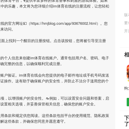
的体育平台，🎙提供丰富多样的体育赛事和刺激的游戏体验。如果
其中的乐趣，本文将为您详细介绍
im体育在线
的注册流程，让您轻松
版
要
在线
的官方网址💴（https://hmjblog.com/app/93676002.html）。您
址来访问。
开
页面上找到一个醒目的注册按钮。点击该按钮，您将被引导至注册
要的个人信息来创建
im体育在线
账户。通常包括用户名、密码、电子
准确完整的信息，以确保顺利完成注册。
行账户验证。
im体育在线
会向您提供的电子邮件地址或手机号码发送
验证操作。这有助于确保账户的安全性，并防止不法分子滥用您的个
项，以增强账户的安全性。🦟例如，可以设置安全问题和答案，启
示设置相关选项，并妥善保管相关信息，确保您的账户安全。
使用条款和规定供您阅读。这些条款包括平台的使用规范、隐私政策
下
理解这些条款，并确保您同意并愿意遵守。