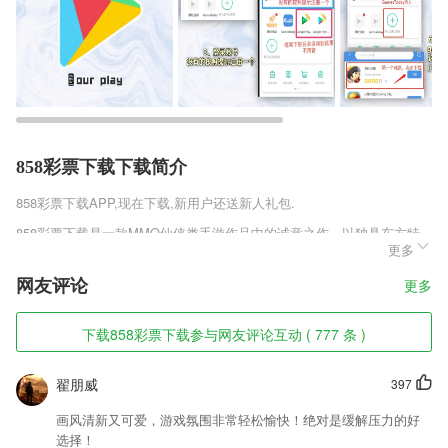
858彩票下载下载简介
858彩票下载
APP,现在下载,新用户还送新人礼包.
858彩票下载是一款MMO仙侠类手游作品中的诚意之作，以独具东方特
更多
色的真实写照描绘出了唯美的仙侠世界，精致写实的游戏画面，广阔无垠
的世界地图，采用高端的物理系统制作，自由的进行冒险探索，探索这个
网友评论
更多
修仙世界中未知的秘密解锁秘境，飘渺仙剑手游公测版给你打造最逼真缥
缈梦幻的修仙世界。
下载858彩票下载参与网友评论互动 ( 777 条 )
858彩票下载软件特色
1,无需现金。到了目的地，您的车费会自动从您的信用卡扣除–无需小
翟朋威
397
费。我们更会把你的乘車发票发送到您的电子邮箱。
画风清新又可爱，游戏氛围非常轻松愉快！绝对是缓解压力的好
2,操作起来非常自由，用户随时随地都可以在线上进行处理各种订单
选择！