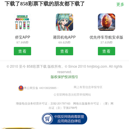
下载了858彩票下载的朋友都下载了
更多
侨宝APP
莆田机电APP
优先停车导航安卓版
97.99MB
69.62MB
37.63MB
查看
查看
查看
© 2010 至今 858彩票下载 版权所有。© Since 2010 hmjblog.com. All rights
reserved.
版权保护投诉指引
网上有害信息举报专区
粤公网安备 440106029885
・
公安部网络违法犯罪举报网站
增值电信业务经营许可证：京B2-201797163
网络出版服务许可证：（署）网
出证（京）字第2799号