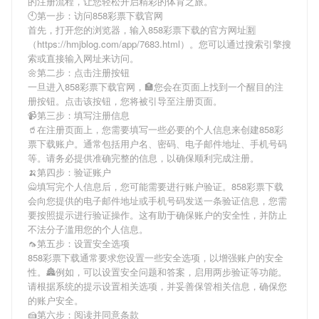
的注册流程，让您轻松开启精彩的体育之旅。
🕙第一步：访问858彩票下载官网
首先，打开您的浏览器，输入
858彩票下载
的官方网址🈹
（https://hmjblog.com/app/7683.html）。您可以通过搜索引擎搜
索或直接输入网址来访问。
🌼第二步：点击注册按钮
一旦进入
858彩票下载
官网，🏣您会在页面上找到一个醒目的注
册按钮。点击该按钮，您将被引导至注册页面。
📹第三步：填写注册信息
🥤在注册页面上，您需要填写一些必要的个人信息来创建
858彩
票下载
账户。通常包括用户名、密码、电子邮件地址、手机号码
等。请务必提供准确完整的信息，以确保顺利完成注册。
🍌第四步：验证账户
🙅填写完个人信息后，您可能需要进行账户验证。
858彩票下载
会向您提供的电子邮件地址或手机号码发送一条验证信息，您需
要按照提示进行验证操作。这有助于确保账户的安全性，并防止
不法分子滥用您的个人信息。
🦟第五步：设置安全选项
858彩票下载
通常要求您设置一些安全选项，以增强账户的安全
性。🏯例如，可以设置安全问题和答案，启用两步验证等功能。
请根据系统的提示设置相关选项，并妥善保管相关信息，确保您
的账户安全。
🍰第六步：阅读并同意条款