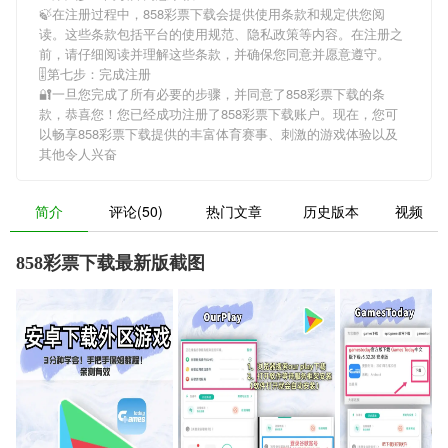
🍃在注册过程中，
858彩票下载
会提供使用条款和规定供您阅
读。这些条款包括平台的使用规范、隐私政策等内容。在注册之
前，请仔细阅读并理解这些条款，并确保您同意并愿意遵守。
🎚第七步：完成注册
🔐一旦您完成了所有必要的步骤，并同意了
858彩票下载
的条
款，恭喜您！您已经成功注册了858彩票下载账户。现在，您可
以畅享
858彩票下载
提供的丰富体育赛事、刺激的游戏体验以及
其他令人兴奋
简介
评论(50)
热门文章
历史版本
视频
858彩票下载最新版截图