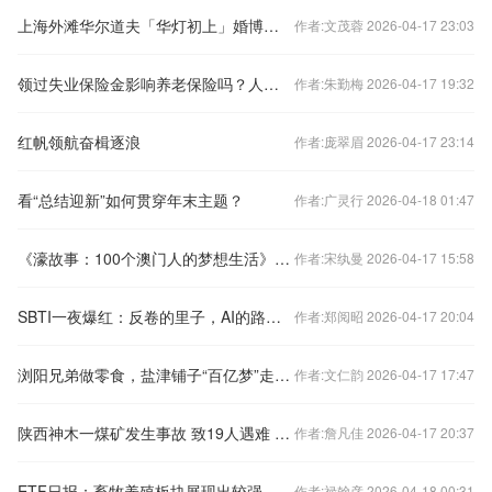
上海外滩华尔道夫「华灯初上」婚博会：希尔顿集团上海区一站式婚礼指南，重塑婚宴市场标杆
作者:文茂蓉 2026-04-17 23:03
领过失业保险金影响养老保险吗？人社部门回应
作者:朱勤梅 2026-04-17 19:32
红帆领航奋楫逐浪
作者:庞翠眉 2026-04-17 23:14
看“总结迎新”如何贯穿年末主题？
作者:广灵行 2026-04-18 01:47
《濠故事：100个澳门人的梦想生活》展览举办
作者:宋纨曼 2026-04-17 15:58
SBTI一夜爆红：反卷的里子，AI的路子、微信的场子
作者:郑阅昭 2026-04-17 20:04
浏阳兄弟做零食，盐津铺子“百亿梦”走到十字路口
作者:文仁韵 2026-04-17 17:47
陕西神木一煤矿发生事故 致19人遇难 仍有两人被困 救援在进行
作者:詹凡佳 2026-04-17 20:37
ETF日报：畜牧养殖板块展现出较强的向上动能 关注养殖ETF国泰
作者:禄翰彦 2026-04-18 00:31