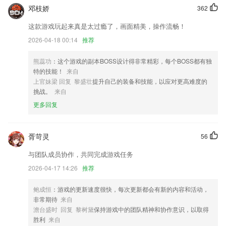
增加自动翻页功能
邓枝娇
362
支持时间水印
这款游戏玩起来真是太过瘾了，画面精美，操作流畅！
登录改造，同一个账号在不同设备登录会踢除之前登录的设备，并提示，
2026-04-18 00:14
推荐
保障账号和数据安全。
熊蕊功
：这个游戏的副本BOSS设计得非常精彩，每个BOSS都有独
自助防卸载屏保强度预约修改的bug
特的技能！
来自
联系我们
上官妹梁 回复 黎盛壮
提升自己的装备和技能，以应对更高难度的
以上就是858彩票下载的介绍，如果您喜欢这款软件，您可以到应用商店
挑战。
来自
进行打分评论，说出您的使用经历，以帮助我们更好的对产品进行优化修
更多回复
改。
胥苛灵
56
与团队成员协作，共同完成游戏任务
2026-04-17 14:26
推荐
鲍成恒
：游戏的更新速度很快，每次更新都会有新的内容和活动，
非常期待
来自
澹台盛时 回复 黎树黛
保持游戏中的团队精神和协作意识，以取得
胜利
来自