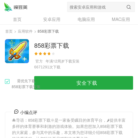
首页
安卓应用
电脑应用
MAC应用
资讯
专题
设计奖
创意应用
首页
>
应用软件
>
858彩票下载
问答
858彩票下载
官方
年满12周岁
下载安装
次下载
6671291
需优先下载
安全下载
858彩票下载安装
小编点评
🐙导语：
858彩票下载
🌞是一家备受瞩目的体育平台，🌶提供丰富
多样的体育赛事和刺激的游戏体验。如果您想加入
858彩票下载
的大家庭，参与其中的乐趣，本文将为您详细介绍
858彩票下载