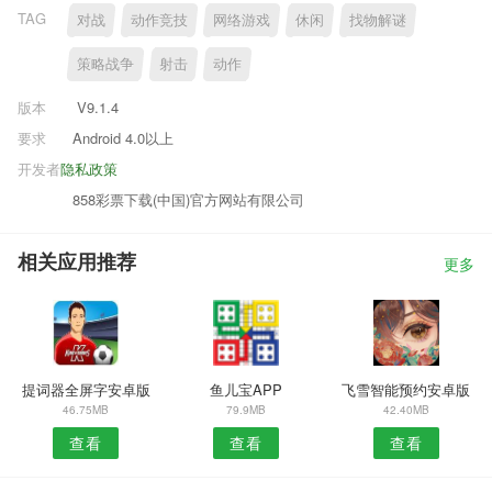
TAG
对战
动作竞技
网络游戏
休闲
找物解谜
策略战争
射击
动作
版本
V9.1.4
要求
Android 4.0以上
开发者
隐私政策
858彩票下载(中国)官方网站有限公司
相关应用推荐
更多
提词器全屏字安卓版
鱼儿宝APP
飞雪智能预约安卓版
46.75MB
79.9MB
42.40MB
查看
查看
查看