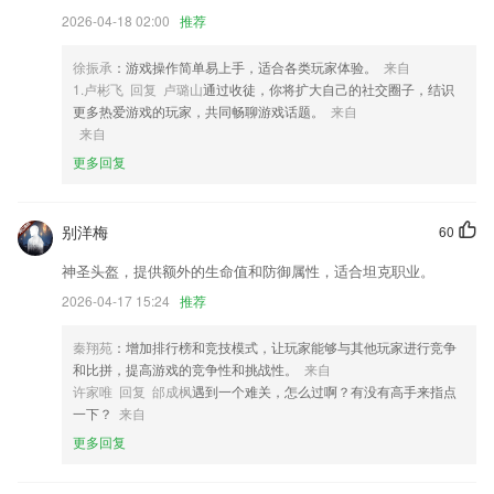
3,诉讼指南:为诉讼人提供诉讼帮助服务
2026-04-18 02:00
推荐
4,学习知识方面涉及广，能够为宝宝提供更多的优质学习资源
徐振承
：游戏操作简单易上手，适合各类玩家体验。
来自
5,基于导入PPT、PDF、word等课件的讲解录制；
1.卢彬飞 回复 卢璐山
通过收徒，你将扩大自己的社交圈子，结识
6,共收录成语二万二千余条，其中正文条目五千余条，余为附录条目。
更多热爱游戏的玩家，共同畅聊游戏话题。
来自
来自
858彩票下载软件优势
更多回复
1.专业的教育专家亲坐镇,2265带来专属的一对一的综合的线上新理念
2.作业布置，一对一批改。
别洋梅
60
3.查看项目概况，数据实时分析，分析的数据所占比例多少，图形化展示
神圣头盔，提供额外的生命值和防御属性，适合坦克职业。
出来；
2026-04-17 15:24
推荐
4.这里能对基本的口语能力等进行纠正，对各种专业的口语等进行学习
5.精编讲义，重点突出，考点明确，给你更明确的方向。
秦翔苑
：增加排行榜和竞技模式，让玩家能够与其他玩家进行竞争
和比拼，提高游戏的竞争性和挑战性。
来自
6.Android版
许家唯 回复 邰成枫
遇到一个难关，怎么过啊？有没有高手来指点
858彩票下载更新了什么?
一下？
来自
更多回复
更新隐私协议用户协议。
新增一键固定服务，可以按天购买CORS账号，一键配置，一键固定