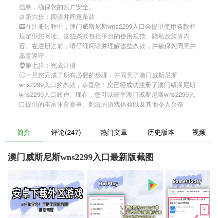
信息，确保您的账户安全。
🥮第六步：阅读并同意条款
📟在注册过程中，
澳门威斯尼斯wns2299入口
会提供使用条款和
规定供您阅读。这些条款包括平台的使用规范、隐私政策等内
容。在注册之前，请仔细阅读并理解这些条款，并确保您同意并
愿意遵守。
🧔第七步：完成注册
🕢一旦您完成了所有必要的步骤，并同意了
澳门威斯尼斯
wns2299入口
的条款，恭喜您！您已经成功注册了澳门威斯尼斯
wns2299入口账户。现在，您可以畅享
澳门威斯尼斯wns2299入
口
提供的丰富体育赛事、刺激的游戏体验以及其他令人兴奋
简介
评论(247)
热门文章
历史版本
视频
澳门威斯尼斯wns2299入口最新版截图