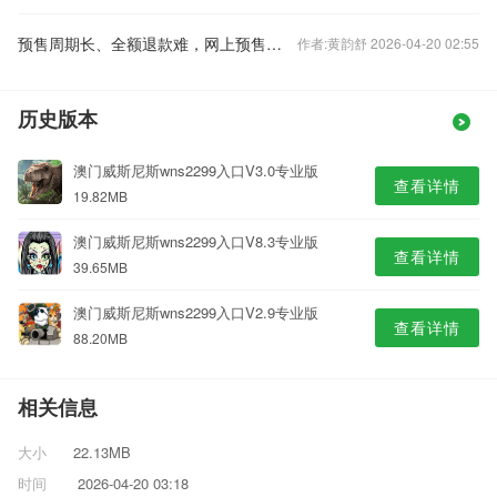
预售周期长、全额退款难，网上预售票套路埋得深
作者:黄韵舒 2026-04-20 02:55
历史版本
澳门威斯尼斯wns2299入口V3.0专业版
查看详情
19.82MB
澳门威斯尼斯wns2299入口V8.3专业版
查看详情
39.65MB
澳门威斯尼斯wns2299入口V2.9专业版
查看详情
88.20MB
相关信息
大小
22.13MB
时间
2026-04-20 03:18