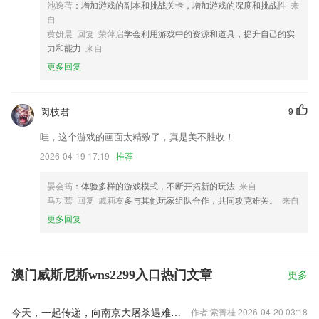
池逸蓓
：增加游戏的副本和挑战关卡，增加游戏的深度和挑战性
来
自
黄妍晨 回复 荣萍启
学会利用游戏中的资源和道具，提升自己的实
力和能力
来自
更多回复
闵枝君
9
哇，这个游戏的画面太精致了，真是美不胜收！
2026-04-19 17:19
推荐
晏会筠
：体验多样的游戏模式，不断开拓新的玩法
来自
马功莺 回复 戚莉友
多与其他玩家组队合作，共同攻克难关。
来自
更多回复
澳门威斯尼斯wns2299入口热门文章
更多
今天，一起传递，向南京大屠杀遇难同胞致哀！
作者:索菁桂 2026-04-20 03:18