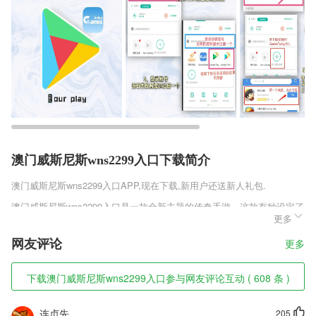
澳门威斯尼斯wns2299入口下载简介
澳门威斯尼斯wns2299入口
APP,现在下载,新用户还送新人礼包.
澳门威斯尼斯wns2299入口是一款全新主题的传奇手游，这款有种设定了
更多
高爆的玩法，所以玩家在游玩这款传奇的时候完全不会缺装备，各种神装
玩家都可以轻松的拿到，战斗力直线飙升，没有一点负担，砍怪都是秒，
网友评论
更多
只要你进入游戏的时候砍了第一只怪就能开启龙傲天模式，所有的副本都
将拦不住你。
下载澳门威斯尼斯wns2299入口参与网友评论互动 ( 608 条 )
澳门威斯尼斯wns2299入口软件特色
1,全方位练习，科一、科四理论题，科二、科三语音模拟测试！
连贞先
205