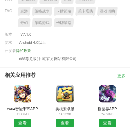
TAG
桌游
策略战争
卡牌策略
关卡塔防
游戏辅助
奇幻
策略游戏
卡牌策略
版本
V7.1.0
要求
Android 4.0以上
开发者
隐私政策
d88尊龙版(中国)官方网站有限公司
相关应用推荐
更多
tw64智能手环APP
美模安卓版
楼世界APP
11.22MB
34.17MB
74.56MB
查看
查看
查看