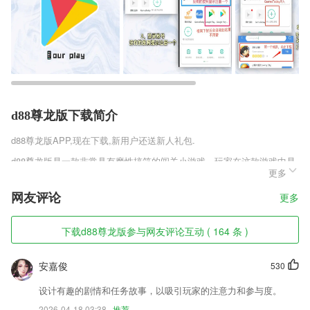
d88尊龙版下载简介
d88尊龙版
APP,现在下载,新用户还送新人礼包.
d88尊龙版是一款非常具有魔性搞笑的闯关小游戏，玩家在这款游戏中是
更多
需要帮助角色进行解除封印，让玩家从被窝里面起来，毕竟很多玩家在冬
天的时候也是不想起床的，所以说也让玩家叫别人起床的乐趣，玩家可以
网友评论
更多
使用各种各样的方法进行通关。
d88尊龙版软件特色
下载d88尊龙版参与网友评论互动 ( 164 条 )
1,为大家带来最优质的服务，无广告无弹窗，进去的阅读。
安嘉俊
530
2,百米内约车用车，7*24小时不间断服务
3,打卡功能：摇一摇，出勤率up
设计有趣的剧情和任务故事，以吸引玩家的注意力和参与度。
2026-04-18 03:38
推荐