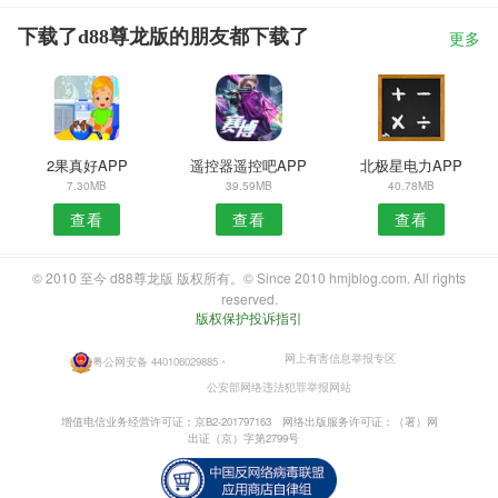
下载了d88尊龙版的朋友都下载了
更多
2果真好APP
遥控器遥控吧APP
北极星电力APP
7.30MB
39.59MB
40.78MB
查看
查看
查看
© 2010 至今 d88尊龙版 版权所有。© Since 2010 hmjblog.com. All rights
reserved.
版权保护投诉指引
网上有害信息举报专区
粤公网安备 440106029885
・
公安部网络违法犯罪举报网站
增值电信业务经营许可证：京B2-201797163
网络出版服务许可证：（署）网
出证（京）字第2799号