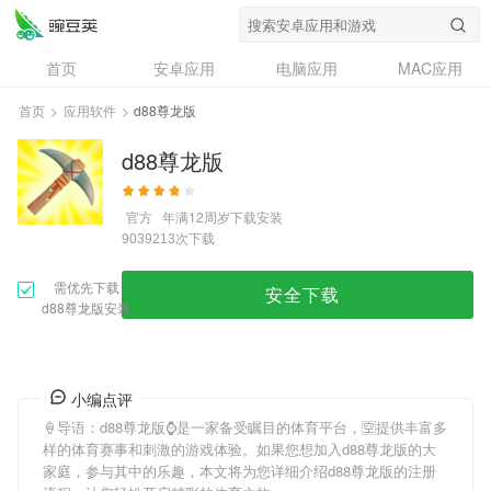
首页
安卓应用
电脑应用
MAC应用
资讯
专题
设计奖
创意应用
首页
>
应用软件
>
d88尊龙版
问答
d88尊龙版
官方
年满12周岁
下载安装
次下载
9039213
需优先下载
安全下载
d88尊龙版安装
小编点评
🍦导语：
d88尊龙版
⌚️是一家备受瞩目的体育平台，🈳提供丰富多
样的体育赛事和刺激的游戏体验。如果您想加入
d88尊龙版
的大
家庭，参与其中的乐趣，本文将为您详细介绍
d88尊龙版
的注册