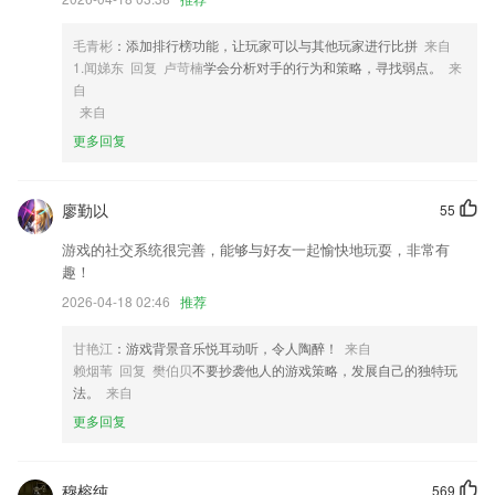
4,免费咨询：在线免费问题，看医生前的困惑，看医生后的犹豫可以得到
医生的答复
毛青彬
：添加排行榜功能，让玩家可以与其他玩家进行比拼
来自
5,真题题库，真题练习不再难
1.闻娣东 回复 卢苛楠
学会分析对手的行为和策略，寻找弱点。
来
6,适用于监控家中老人小孩；
自
来自
d88尊龙版软件优势
更多回复
1.错题精准解析，建立个人专属题库
2.只需一个手机或iPad，24小时随时约课，1对1视频在线辅导，无接送成
廖勤以
55
本，上课时间自由方便，孩子足不出户就可接受专业陪练老师实时指导，
让孩子练琴知道对错、及时改进，高效利用练琴时间
游戏的社交系统很完善，能够与好友一起愉快地玩耍，非常有
趣！
3.儿歌、童话故事、百科全书、对接古文、加减乘除、英汉快译、智能趣
聊、人机互动、天气播报等等。
2026-04-18 02:46
推荐
4.·一卡通移动版，免密码查余额、充网费
甘艳江
：游戏背景音乐悦耳动听，令人陶醉！
来自
5.·真题练习，这里有着非常全面的真题题库，让你可以练习到往届考试
赖烟苇 回复 樊伯贝
不要抄袭他人的游戏策略，发展自己的独特玩
真题
法。
来自
6.纯手绘的精美教学卡片，包含了常见的启蒙单词，帮助2265孩子更好地
更多回复
记住自然拼读的发音规律。
d88尊龙版更新了什么?
穆榕纯
569