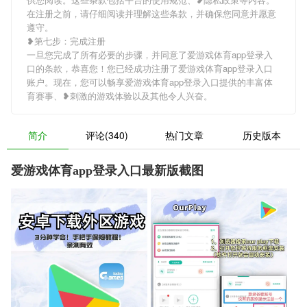
在注册之前，请仔细阅读并理解这些条款，并确保您同意并愿意
遵守。
❥第七步：完成注册
一旦您完成了所有必要的步骤，并同意了爱游戏体育app登录入
口的条款，恭喜您！您已经成功注册了爱游戏体育app登录入口
账户。现在，您可以畅享爱游戏体育app登录入口提供的丰富体
育赛事、❥刺激的游戏体验以及其他令人兴奋。
简介
评论(340)
热门文章
历史版本
爱游戏体育app登录入口最新版截图