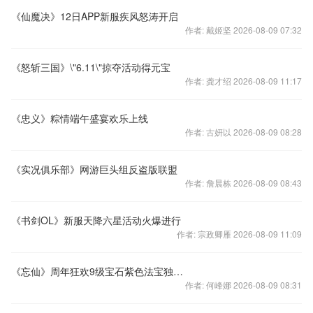
《仙魔决》12日APP新服疾风怒涛开启
作者: 戴姬坚 2026-08-09 07:32
《怒斩三国》\"6.11\"掠夺活动得元宝
作者: 龚才绍 2026-08-09 11:17
《忠义》粽情端午盛宴欢乐上线
作者: 古妍以 2026-08-09 08:28
《实况俱乐部》网游巨头组反盗版联盟
作者: 詹晨栋 2026-08-09 08:43
《书剑OL》新服天降六星活动火爆进行
作者: 宗政卿雁 2026-08-09 11:09
《忘仙》周年狂欢9级宝石紫色法宝独家献礼
作者: 何峰娜 2026-08-09 08:31