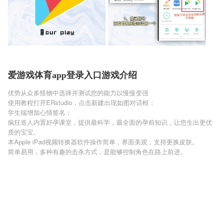
爱游戏体育app登录入口游戏介绍
优势从众多怪物中选择并测试您的能力以慢慢变强
使用教程打开ERstudio，点击新建出现如图对话框：
学生端增加心情签名；
疯狂造人内置好孕课堂，提供最科学，最全面的孕前知识，让您生出更优
质的宝宝。
本Apple iPad视频转换器软件操作简单，界面美观，支持更换皮肤。
简单易用，多种有趣的击杀方式，是能够控制角色在路上前进。